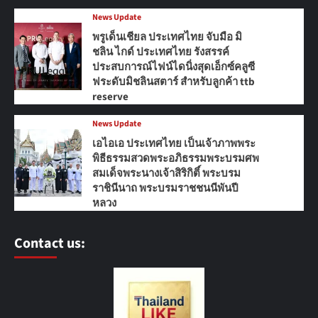
News Update
พรูเด็นเชียล ประเทศไทย จับมือ มิ
ชลิน ไกด์ ประเทศไทย รังสรรค์
ประสบการณ์ไฟน์ไดนิ่งสุดเอ็กซ์คลูซี
ฟระดับมิชลินสตาร์ สำหรับลูกค้า ttb
reserve
News Update
เอไอเอ ประเทศไทย เป็นเจ้าภาพพระ
พิธีธรรมสวดพระอภิธรรมพระบรมศพ
สมเด็จพระนางเจ้าสิริกิติ์ พระบรม
ราชินีนาถ พระบรมราชชนนีพันปี
หลวง
Contact us: