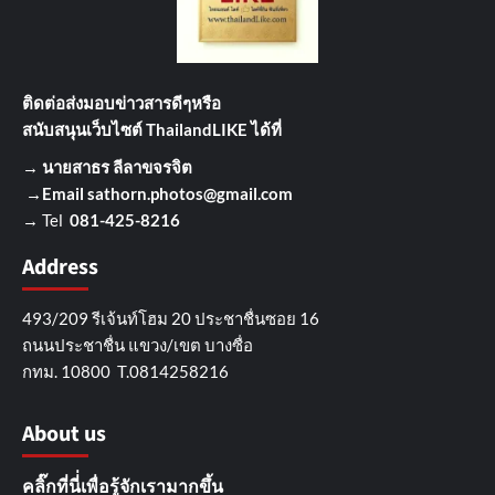
ติดต่อส่งมอบข่าวสารดีๆ
หรือ
สนับสนุนเว็บไซต์ ThailandLIKE ได้ที่
→
นายสาธร ลีลาขจรจิต
→Email
sathorn.photos@gmail.com
→ Tel
081-425-8216
Address
493/209 รีเจ้นท์โฮม 20 ประชาชื่นซอย 16
ถนนประชาชื่น แขวง/เขต บางซื่อ
กทม. 10800 T.0814258216
About us
คลิ๊กที่นี่่เพื่อรู้จักเรามากขึ้น