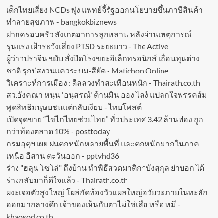
เด็กไทยเสี่ยง NCDs พุ่ง แพทย์จี้รัฐออกนโยบายขึ้นภาษีสินค้า
ทำลายสุขภาพ - bangkokbiznews
ฝากครอบครัว สังเกตอาการลูกหลาน หลังผ่านเหตุการณ์
รุนแรง เฝ้าระวังเสี่ยง PTSD ระยะยาว - The Active
ผู้ว่าฯปราจีน ขยับ สั่งปิดโรงขยะอิเล็กทรอนิกส์ เถื่อนทุนต่าง
ชาติ รุกป่สงวนแควระบม-สียัด - Matichon Online
วิเคราะห์การเมือง : ดีลลวงทำสะเทือนหนัก - Thairath.co.th
สว.อังคณา หนุน 'อนุสรณ์' ต้านมิน ออง ไลง์ แปลกใจพรรคส้ม
พูดสิทธิมนุษยชนแต่กลับเงียบ - ไทยโพสต์
เปิดจุดขาย “ไข่ไก่ไทยช่วยไทย” ทั่วประเทศ 3.42 ล้านฟอง ถูก
กว่าท้องตลาด 10% - posttoday
กรมอุตุฯ เผย ฝนตกหนักหลายพื้นที่ และตกหนักมากในภาค
เหนือ อีสาน ตะวันออก - pptvhd36
ร่าง "ฮลุน โซโล่" ถึงบ้าน ทำพิธีสวดมาติกาบังสุกุล ย่าบอก ได้
ร่างกลับมาก็ดีใจแล้ว - Thairath.co.th
ผงะเจอตัวสูงใหญ่ โผล่กัดท้องวัวแผลใหญ่อวัยวะภายในทะลัก
ออกมากลางดึก เจ้าของเห็นกับตาไม่ใช่เสือ หรือ หมี -
khaosod.co.th