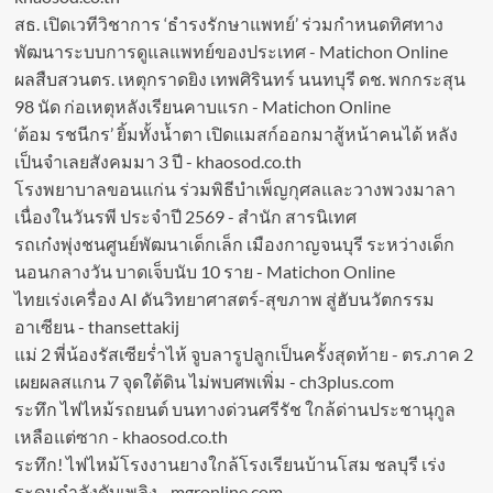
สธ. เปิดเวทีวิชาการ ‘ธำรงรักษาแพทย์’ ร่วมกำหนดทิศทาง
พัฒนาระบบการดูแลแพทย์ของประเทศ - Matichon Online
ผลสืบสวนตร. เหตุกราดยิง เทพศิรินทร์ นนทบุรี ดช. พกกระสุน
98 นัด ก่อเหตุหลังเรียนคาบแรก - Matichon Online
‘ต้อม รชนีกร’ ยิ้มทั้งน้ำตา เปิดแมสก์ออกมาสู้หน้าคนได้ หลัง
เป็นจำเลยสังคมมา 3 ปี - khaosod.co.th
โรงพยาบาลขอนแก่น ร่วมพิธีบำเพ็ญกุศลและวางพวงมาลา
เนื่องในวันรพี ประจำปี 2569 - สำนัก สารนิเทศ
รถเก๋งพุ่งชนศูนย์พัฒนาเด็กเล็ก เมืองกาญจนบุรี ระหว่างเด็ก
นอนกลางวัน บาดเจ็บนับ 10 ราย - Matichon Online
ไทยเร่งเครื่อง AI ดันวิทยาศาสตร์-สุขภาพ สู่ฮับนวัตกรรม
อาเซียน - thansettakij
แม่ 2 พี่น้องรัสเซียร่ำไห้ จูบลารูปลูกเป็นครั้งสุดท้าย - ตร.ภาค 2
เผยผลสแกน 7 จุดใต้ดิน ไม่พบศพเพิ่ม - ch3plus.com
ระทึก ไฟไหม้รถยนต์ บนทางด่วนศรีรัช ใกล้ด่านประชานุกูล
เหลือแต่ซาก - khaosod.co.th
ระทึก! ไฟไหม้โรงงานยางใกล้โรงเรียนบ้านโสม ชลบุรี เร่ง
ระดมกำลังดับเพลิง - mgronline.com