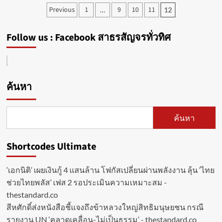
กาญจนบุรี
Posts
Previous
1
9
10
11
…
12
ชวน
pagination
เที่ยว
วัน
Follow us : Facebook สาธรสัญจรทั่วทิศ
ธรรมดา
ชิม
บุฟเฟ่ต์
ลำไย
อิ่ม
ค้นหา
ไม่
อั้น
ค้นหา
Shortcodes Ultimate
‘เอกนิติ’ เผยเงินกู้ 4 แสนล้าน โฟกัสเปลี่ยนผ่านพลังงาน ลุ้น ‘ไทย
ช่วยไทยพลัส’ เฟส 2 รอประเมินความเหมาะสม -
thestandard.co
สีหศักดิ์ส่งหนังสือชี้แจงถึงข้าหลวงใหญ่สิทธิมนุษยชน กรณี
รายงาน UN ‘คลาดเคลื่อน-ไม่เป็นธรรม’ - thestandard.co