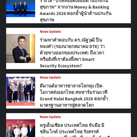
รางวัล “บริษัทยอดเยี่ยมด้านประกัน
สุขภาพ” จากงาน Money & Banking
Awards 2026 ตอกย้ำผู้นำด้านประกัน
สุขภาพ
News Update
ร่วมหาคำตอบกับ ดร.ณัฐวุฒิ ปิ่น
ทองคำ (รองนายกสมาคม DTE) ว่า
ด้วยทางออกของประเทศ: ถึงเวลา
หรือยังที่เราต้องพึ่งพา Smart
Security Ecosystem?
News Update
ดีมานด์อาหารฮาลาลโลกพุ่ง เปิด
โอกาสส่งออกไทย สหฟาร์มร่วมเวที
Grand Halal Bangkok 2026 ตอกย้ำ
มาตรฐานอาหารสู่ตลาดโลก
News Update
พรูเด็นเชียล ประเทศไทย จับมือ มิ
ชลิน ไกด์ ประเทศไทย รังสรรค์