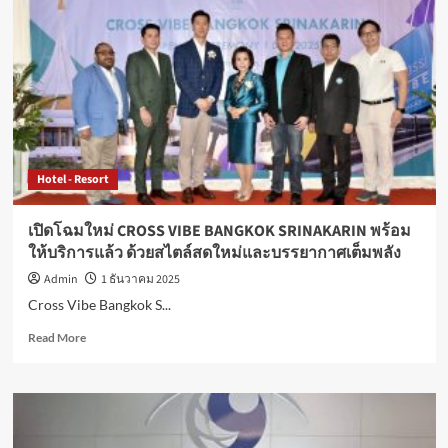
เทจ
เชียงราย
โฮ
เทล
แอนด์
คอน
เวน
ชั่น
จัด
Hotel - Resort
โปร
ส่ง
ท้าย
เปิดโฉมใหม่ CROSS VIBE BANGKOK SRINAKARIN พร้อม
ปี
ให้บริการแล้ว ด้วยสไตล์สดใหม่และบรรยากาศเต็มพลัง
เก่า
ต้อนรับ
Admin
1 ธันวาคม 2025
ปี
Cross Vibe Bangkok S...
ใหม่
2026
Read
Read More
more
about
เปิด
โฉม
ใหม่