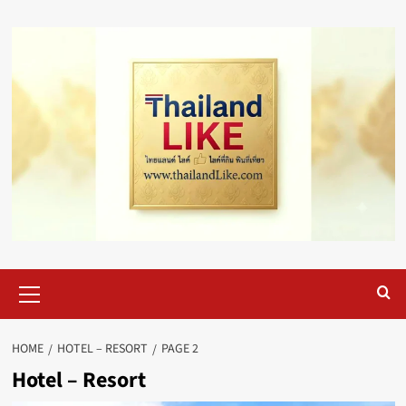
Skip
to
content
Primary
Menu
HOME
HOTEL – RESORT
PAGE 2
Hotel – Resort