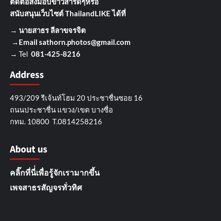
ติดต่อส่งมอบข่าวสารดีๆ
หรือ
สนับสนุนเว็บไซต์ ThailandLIKE ได้ที่
→
นายสาธร ลีลาขจรจิต
→Email
sathorn.photos@gmail.com
→ Tel
081-425-8216
Address
493/209 รีเจ้นท์โฮม 20 ประชาชื่นซอย 16
ถนนประชาชื่น แขวง/เขต บางซื่อ
กทม. 10800 T.0814258216
About us
คลิ๊กที่นี่่เพื่อรู้จักเรามากขึ้น
เพจสาธรสัญจรทั่วทิศ