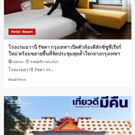
Hotel - Resort
โรงแรมอวานี รัชดา กรุงเทพฯ เปิดตัวห้องดีลักซ์ซูพีเรียร์
ใหม่ พร้อมขยายพื้นที่จัดประชุมสุดล้ำใจกลางกรุงเทพฯ
Admin
8 พฤศจิกายน 2025
โรงแรมอวานี รัชดา กร...
Read
Read More
more
about
โรง
แร
มอ
วานี
รัช
ดา
กรุงเทพฯ