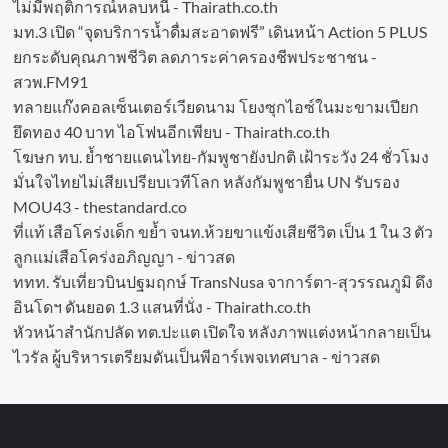
ไม่มีพฤติการณ์หลบหนี - Thairath.co.th
มท.3 เปิด “จุดบริการน้ำดื่มสะอาดฟรี” เดินหน้า Action 5 PLUS
ยกระดับคุณภาพชีวิต ลดภาระค่าครองชีพประชาชน -
สวพ.FM91
ทลายแก๊งคอลเซ็นเตอร์เวียดนาม โยงซุกไอซ์ในมะขามเปียก
ยึดทอง 40 บาท ไอโฟนอีกเพียบ - Thairath.co.th
โฆษก ทบ. ย้ำชายแดนไทย-กัมพูชายังปกติ เฝ้าระวัง 24 ชั่วโมง
มั่นใจไทยไม่เสียเปรียบเวทีโลก หลังกัมพูชายื่น UN รับรอง
MOU43 - thestandard.co
ที่แท้ เสือโคร่งเด็ก ขย้ำ จนท.ห้วยขาแข้งเสียชีวิต เป็น 1 ใน 3 ตัว
ลูกแม่เสือโคร่งอภิญญา - ข่าวสด
ททท. รับเที่ยวบินปฐมฤกษ์ TransNusa จาการ์ตา-สุวรรณภูมิ ดึง
อินโดฯ ดันยอด 1.3 แสนที่นั่ง - Thairath.co.th
หัวหน้าสำนักปลัด ทต.ปะแต เปิดใจ หลังภาพแต่งหน้ากลายเป็น
ไวรัล ผู้บริหารเตรียมดันเป็นพีอาร์เพจเทศบาล - ข่าวสด