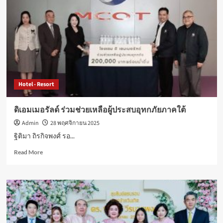
CROSS
VIBE
BANGKOK
SRINAKARIN
พร้อม
ให้
บริการ
แล้ว
ด้วย
Hotel - Resort
สไตล์
สด
ใหม่
ดิเอมเมอรัลด์ ร่วมช่วยเหลือผู้ประสบอุทกภัยภาคใต้
และ
Admin
28 พฤศจิกายน 2025
บรรยากาศ
เต็ม
ฐิติมา ถิรกิจพงศ์ รอ...
พลัง
Read
Read More
more
about
ดิ
เอม
เม
อรัลด์
ร่วม