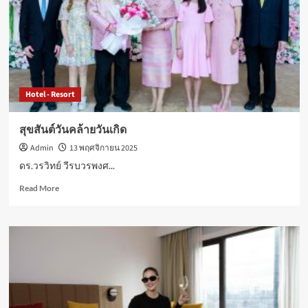
ช่วย
เหลือ
ผู้
ประสบ
อุทกภัย
ภาค
ใต้
Hotel - Resort
สุขสันต์วันคล้ายวันเกิด
Admin
13 พฤศจิกายน 2025
ดร.วรวิทย์ วีรบวรพงศ...
Read
Read More
more
about
สุขสันต์
วัน
คล้าย
วัน
เกิด