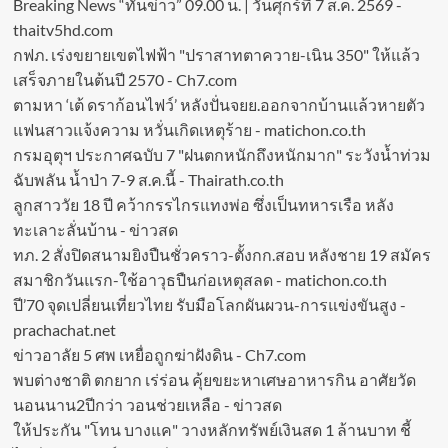
Breaking News “ทันข่าว” 09.00 น. | วันศุกร์ที่ 7 ส.ค. 2569 -
thaitv5hd.com
กฟภ. เร่งขยายเขตไฟฟ้า "ปราสาทตาควาย-เนิน 350" ให้แล้ว
เสร็จภายในต้นปี 2570 - Ch7.com
ตามหา ‘เต้ ดราก้อนไฟว์’ หลังปั่นจยย.ออกจากบ้านแล้วหายตัว
แฟนสาวแจ้งความ หวั่นเกิดเหตุร้าย - matichon.co.th
กรมอุตุฯ ประกาศฉบับ 7 "ฝนตกหนักถึงหนักมาก" ระวังน้ำท่วม
ฉับพลัน น้ำป่า 7-9 ส.ค.นี้ - Thairath.co.th
ลูกสาววัย 18 ปี คว้ากรรไกรแทงพ่อ ซึ่งเป็นทหารเรือ หลัง
ทะเลาะลั่นบ้าน - ข่าวสด
ทภ. 2 สั่งปิดสนามยิงปืนชั่วคราว-ตั้งกก.สอบ หลังชาย 19 สมัคร
สมาชิกวันแรก-ใช้อาวุธปืนก่อเหตุสลด - matichon.co.th
ปี’70 จุดเปลี่ยนเที่ยวไทย รับมือโลกผันผวน-การแข่งขันสูง -
prachachat.net
ข่าวอาลัย 5 ศพ เหยื่อถูกฆ่าฝังดิน - Ch7.com
พบต่างชาติ ตกยาก เร่ร่อน คุ้ยขยะหาเศษอาหารกิน อาศัยวัด
นอนนาน2ปีกว่า วอนช่วยเหลือ - ข่าวสด
ให้ประกัน "โทน บางแค" วางหลักทรัพย์เงินสด 1 ล้านบาท ชี้