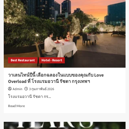
Heritage
Grand
Khon
Kaen”
หรูหรา
มี
ระดับ
ภาพ
ลักษณ์
ใหม่
ของ
Best Restaurant
Hotel - Resort
ขอนแก่น
วาเลนไทน์ปีนี้ เลือกฉลองในแบบของคุณกับ Love
Overload ที่ โรงแรมอวานี รัชดา กรุงเทพฯ
Admin
3 กุมภาพันธ์ 2026
โรงแรมอวานี รัชดา กร...
Read
Read More
more
about
วาเลนไทน์
ปี