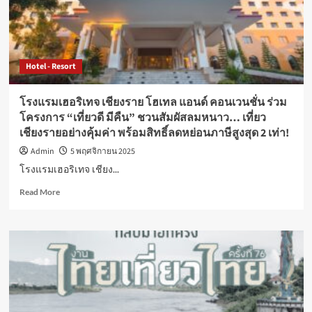
เปิด
ตัว
ห้อง
ดี
ลัก
Hotel - Resort
ซ์
ซู
พี
โรงแรมเฮอริเทจ เชียงราย โฮเทล แอนด์ คอนเวนชั่น ร่วม
เรียร์
โครงการ “เที่ยวดี มีคืน” ชวนสัมผัสลมหนาว… เที่ยว
ใหม่
เชียงรายอย่างคุ้มค่า พร้อมสิทธิ์ลดหย่อนภาษีสูงสุด 2 เท่า!
พร้อม
ขยาย
Admin
5 พฤศจิกายน 2025
พื้นที่
โรงแรมเฮอริเทจ เชียง...
จัด
ประชุม
Read
Read More
สุด
more
ล้ำ
about
ใจกลาง
โรงแรม
กรุงเทพฯ
เฮอ
ริ
เทจ
เชียงราย
โฮ
เทล