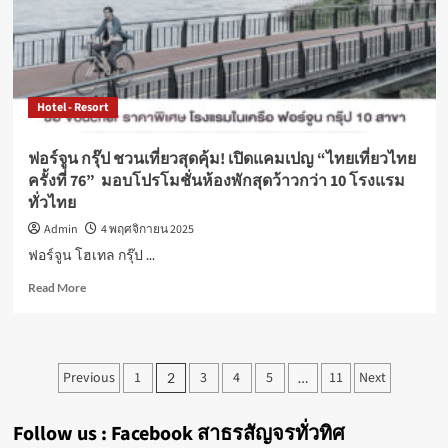
แอนด์
คอน
เวน
ชั่น
ร่วม
Hotel - Resort
โครงการ
“เที่ยว
ดี
ฟอร์จูน กรุ๊ป ชวนเที่ยวสุดคุ้ม! เปิดแคมเปญ “ไทยเที่ยวไทย
มี
ครั้งที่ 76” มอบโปรโมชั่นห้องพักสุดว้าวกว่า 10 โรงแรม
คืน”
ทั่วไทย
ชวน
สัมผัส
Admin
4 พฤศจิกายน 2025
ลม
ฟอร์จูน โฮเทล กรุ๊ป ...
หนาว…
เที่ยว
Read
Read More
เชียงราย
more
อย่าง
about
คุ้ม
ฟอร์จูน
ค่า
กรุ๊ป
Posts
Previous
พร้อม
1
3
4
5
11
Next
2
…
ชวน
สิทธิ์
pagination
เที่ยว
ลด
สุด
Follow us : Facebook สาธรสัญจรทั่วทิศ
หย่อน
คุ้ม!