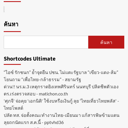
ภาษี
เปิด
สูงสุด
แคมเปญ
2
“ไทย
เท่า!
เที่ยว
ค้นหา
ไทย
ครั้ง
ที่
76”
ค้นหา
มอบ
โปร
โม
Shortcodes Ultimate
ชั่น
ห้อง
“ไอซ์ รักชนก” ย้ำจุดยืน ปชน. ไม่แตะรัฐบาล “เขียว-แดง-ส้ม”
พัก
สุด
โยนถาม “เพื่อไทย-กล้าธรรม” - สยามรัฐ
ว้า
ด่วน!! นร.ม.3 เหตุกราดยิงเทพศิรินทร์ นนทบุรี ปลิดชีพตัวเอง
วก
ตร.เร่งตรวจสอบ - matichon.co.th
ว่า
10
'ศุภจี' จ่อคุย 'เอกนิติ' ใช้งบหรือเงินกู้ ลุย 'ไทยเที่ยวไทยพลัส' -
โรงแรม
ไทยโพสต์
ทั่ว
ปลัด ทส. จ่อตั้งคณะทำงานไทย-เมียนมา แก้สารพิษข้ามแดน
ไทย
ลุยถกนัดแรก ส.ค.นี้ - pptvhd36