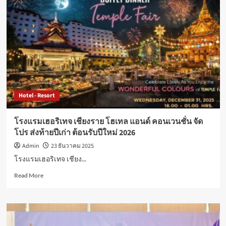
ริ
เทจ
เชียงราย
โฮ
เทล
แอนด์
คอน
เวน
ชั่น
จัด
Hotel - Resort
โปร
แรง
ส่ง
โรงแรมเฮอริเทจ เชียงราย โฮเทล แอนด์ คอนเวนชั่น จัด
ท้าย
โปร ส่งท้ายปีเก่า ต้อนรับปีใหม่ 2026
ปี
เก่า
Admin
23 ธันวาคม 2025
ต้อนรับ
โรงแรมเฮอริเทจ เชียง...
ปี
ใหม่
Read
Read More
2026
more
about
โรงแรม
เฮอ
ริ