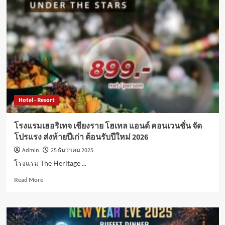
นี้
เลือก
ฉลอง
ใน
แบบ
ของ
คุณ
กับ
Love
Overload
Hotel - Resort
ที่
โรง
แร
โรงแรมเฮอริเทจ เชียงราย โฮเทล แอนด์ คอนเวนชั่น จัด
มอ
โปรแรง ส่งท้ายปีเก่า ต้อนรับปีใหม่ 2026
วานี
รัช
Admin
25 ธันวาคม 2025
ดา
โรงแรม The Heritage ...
กรุงเทพฯ
Read
Read More
more
about
โรงแรม
เฮอ