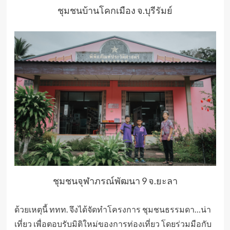
ชุมชนบ้านโคกเมือง จ.บุรีรัมย์
ชุมชนจุฬาภรณ์พัฒนา 9 จ.ยะลา
ด้วยเหตุนี้ ททท. จึงได้จัดทำโครงการ ชุมชนธรรมดา…น่า
เที่ยว เพื่อตอบรับมิติใหม่ของการท่องเที่ยว โดยร่วมมือกับ