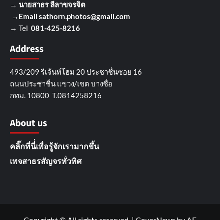
→
นายสาธร ลีลาขจรจิต
→Email
sathorn.photos@gmail.com
→ Tel
081-425-8216
Address
493/209 รีเจ้นท์โฮม 20 ประชาชื่นซอย 16
ถนนประชาชื่น แขวง/เขต บางซื่อ
กทม. 10800 T.0814258216
About us
คลิ๊กที่นี่่เพื่อรู้จักเรามากขึ้น
เพจสาธรสัญจรทั่วทิศ
Copyright © All rights reserved.
|
CoverNews
by AF