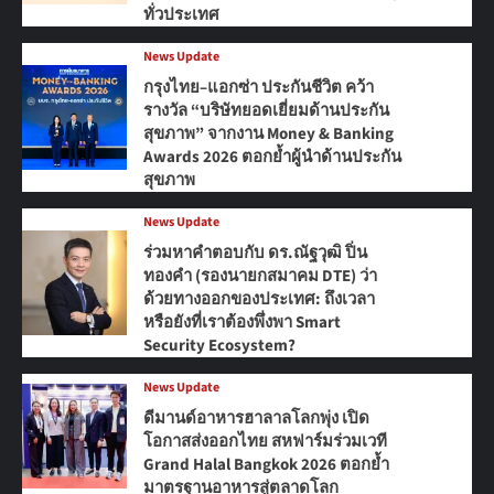
ทั่วประเทศ
News Update
กรุงไทย–แอกซ่า ประกันชีวิต คว้า
รางวัล “บริษัทยอดเยี่ยมด้านประกัน
สุขภาพ” จากงาน Money & Banking
Awards 2026 ตอกย้ำผู้นำด้านประกัน
สุขภาพ
News Update
ร่วมหาคำตอบกับ ดร.ณัฐวุฒิ ปิ่น
ทองคำ (รองนายกสมาคม DTE) ว่า
ด้วยทางออกของประเทศ: ถึงเวลา
หรือยังที่เราต้องพึ่งพา Smart
Security Ecosystem?
News Update
ดีมานด์อาหารฮาลาลโลกพุ่ง เปิด
โอกาสส่งออกไทย สหฟาร์มร่วมเวที
Grand Halal Bangkok 2026 ตอกย้ำ
มาตรฐานอาหารสู่ตลาดโลก