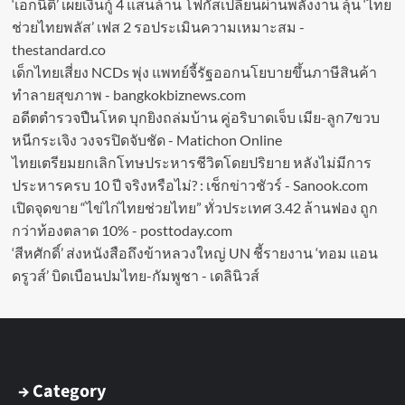
‘เอกนิติ’ เผยเงินกู้ 4 แสนล้าน โฟกัสเปลี่ยนผ่านพลังงาน ลุ้น ‘ไทย
ช่วยไทยพลัส’ เฟส 2 รอประเมินความเหมาะสม -
thestandard.co
เด็กไทยเสี่ยง NCDs พุ่ง แพทย์จี้รัฐออกนโยบายขึ้นภาษีสินค้า
ทำลายสุขภาพ - bangkokbiznews.com
อดีตตำรวจปืนโหด บุกยิงถล่มบ้าน คู่อริบาดเจ็บ เมีย-ลูก7ขวบ
หนีกระเจิง วงจรปิดจับชัด - Matichon Online
ไทยเตรียมยกเลิกโทษประหารชีวิตโดยปริยาย หลังไม่มีการ
ประหารครบ 10 ปี จริงหรือไม่? : เช็กข่าวชัวร์ - Sanook.com
เปิดจุดขาย “ไข่ไก่ไทยช่วยไทย” ทั่วประเทศ 3.42 ล้านฟอง ถูก
กว่าท้องตลาด 10% - posttoday.com
‘สีหศักดิ์’ ส่งหนังสือถึงข้าหลวงใหญ่ UN ชี้รายงาน ‘ทอม แอน
ดรูวส์’ บิดเบือนปมไทย-กัมพูชา - เดลินิวส์
→ Category