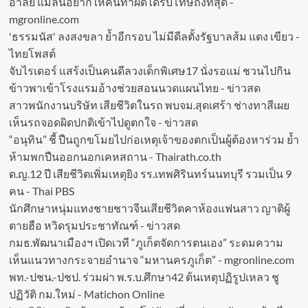
อาลัย แม่ลั่นอยากให้คนทำผิดได้รับโทษถึงที่สุด -
mgronline.com
'ธรรมนัส' ลงสงขลา ย้ำอีกรอบ ไม่มีดีลตั้งรัฐบาลส้ม แดง เขียว -
ไทยโพสต์
จับไรเดอร์ แสร้งเป็นคนดีลวงเด็กพิเศษ17 นั่งรอแม่ ชวนไปกิน
ข้าวพาเข้าโรงแรมอ้างช่วยสอนนวดแผนไทย - ข่าวสด
สาวพนักงานบริษัท เสียชีวิตในรถ พบจม.สุดเศร้า ช่างทาสีเผย
เห็นรถจอดผิดปกติเข้าไปดูตกใจ - ข่าวสด
“อนุทิน” ชี้ ปืนถูกขโมยไปก่อเหตุเจ้าของตกเป็นผู้ต้องหาร่วม ย้ำ
ห้ามพกปืนออกนอกเคหสถาน - Thairath.co.th
ด.ญ.12 ปี เสียชีวิตเพิ่มเหตุยิง รร.เทพศิรินทร์นนทบุรี รวมเป็น 9
คน - Thai PBS
นักศึกษาหนุ่มแทงชายชาวจีนเสียชีวิตคาห้องแฟนสาว ญาติผู้
ตายฮือ หวิดรุมประชาทัณฑ์ - ข่าวสด
กมธ.พัฒนาเมืองฯ เปิดเวที “ภูเก็ตจัดการตนเอง” ระดมความ
เห็นแนวทางกระจายอำนาจ “มหานครภูเก็ต” - mgronline.com
พท.-ปชน.-ปชป. ร่วมผ่า พ.ร.บ.ศึกษา42 ต้นเหตุปฏิรูปเหลว ชู
ปฏิวัติ กม.ใหม่ - Matichon Online