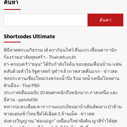
ค้นหา
ค้นหา
Shortcodes Ultimate
พิธีสวดพระอภิธรรม เต้ ดราก้อนไฟว์ คืนแรก เพื่อนดารานัก
ร้องร่วมอาลัยสุดเศร้า - Thairath.co.th
ย่า-ครอบครัว"ฮลุน" ได้รับกำลังใจล้น ขอบคุณเพื่อนบ้าน-แฟน
คลับด้วยหัวใจ รัฐศาสตร์ จุฬาฯเจ้าภาพสวดคืนแรก - ข่าวสด
ชลประทานเชียงใหม่เร่งพร่องน้ำปิง รับมวลน้ำเหนือไหลผ่าน
ตัวเมือง - Thai PBS
ประกาศเตือนฉบับ 10 ฝนตกหนักถึงหนักมาก ภาคเหนือ และ
อีสาน - pptvhd36
ทหารปะทะเดือด คาราวานแบกเป้ขนยาบ้าเดินลัดเลาะป่าข้าม
ชายแดนเข้าไทย ยึดได้เฉียด 2 ล้านเม็ด - ข่าวสด
ส่งดวงวิญญาณ “พ่อแม่ลูก” เหยื่อแก๊งฆ่าฝังดิน ญาติร่ำไห้สุด