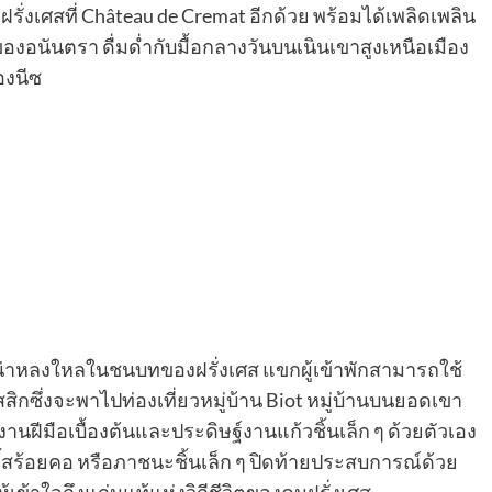
งฝรั่งเศสที่ Château de Cremat อีกด้วย พร้อมได้เพลิดเพลิน
งอนันตรา ดื่มด่ำกับมื้อกลางวันบนเนินเขาสูงเหนือเมือง
องนีซ
นน่าหลงใหลในชนบทของฝรั่งเศส แขกผู้เข้าพักสามารถใช้
ิกซึ่งจะพาไปท่องเที่ยวหมู่บ้าน Biot หมู่บ้านบนยอดเขา
งานฝีมือเบื้องต้นและประดิษฐ์งานแก้วชิ้นเล็ก ๆ ด้วยตัวเอง
จี้สร้อยคอ หรือภาชนะชิ้นเล็ก ๆ ปิดท้ายประสบการณ์ด้วย