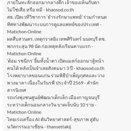
ภายในทะลักออกมากลางดึก เจ้าของเห็นกับตา
ไม่ใช่เสือ หรือ หมี - khaosod.co.th
สธ. เปิดเวทีวิชาการ ‘ธำรงรักษาแพทย์’ ร่วมกำหนด
ทิศทางพัฒนาระบบการดูแลแพทย์ของประเทศ -
Matichon Online
ผลสืบสวนตร. เหตุกราดยิง เทพศิรินทร์ นนทบุรี ดช.
พกกระสุน 98 นัด ก่อเหตุหลังเรียนคาบแรก -
Matichon Online
‘ต้อม รชนีกร’ ยิ้มทั้งน้ำตา เปิดแมสก์ออกมาสู้หน้า
คนได้ หลังเป็นจำเลยสังคมมา 3 ปี - khaosod.co.th
โรงพยาบาลขอนแก่น ร่วมพิธีบำเพ็ญกุศลและวาง
พวงมาลา เนื่องในวันรพี ประจำปี 2569 - สำนัก
สารนิเทศ
รถเก๋งพุ่งชนศูนย์พัฒนาเด็กเล็ก เมืองกาญจนบุรี
ระหว่างเด็กนอนกลางวัน บาดเจ็บนับ 10 ราย -
Matichon Online
ไทยเร่งเครื่อง AI ดันวิทยาศาสตร์-สุขภาพ สู่ฮับ
นวัตกรรมอาเซียน - thansettakij