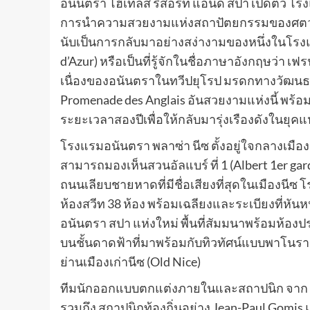
อนันตรา โฮเทลส์ รีสอร์ท แอนด์ สปา เปิดตัว
โรง
การนำความสวยงามแห่งสถาปัตยกรรมของศตวรรษ
นับเป็นการกลับมาอย่างสง่างามของหนึ่งในโรงแ
d’Azur) หรือเป็นที่รู้จักในชื่อภาษาอังกฤษว่า เ
เนื่องของอนันตราในทวีปยุโรป มรดกทางวัฒนธรร
Promenade des Anglais อันสวยงามแห่งนี้ พร้อมเ
ระยะเวลาสองปีเพื่อให้กลับมารุ่งเรืองดังในยุค
โรงแรมอนันตรา พลาซ่า นีซ ตั้งอยู่ใจกลางเมือ
สามารถมองเห็นสวนอัลแบร์ ที่ 1 (Albert 1er ga
ถนนเลียบชายหาดที่มีชื่อเสียงที่สุดในเมืองนีซ
ห้องสวีท 38 ห้อง พร้อมเฉลียงและระเบียงที่หันห
อนันตรา สปา แห่งใหม่ พื้นที่สัมมนาพร้อมห้อ
บนชั้นดาดฟ้าที่มาพร้อมกับทิวทัศน์แบบพาโนรา
ย่านเมืองเก่านีซ (Old Nice)
ทีมนักออกแบบตกแต่งภายในและสถาปนิก จาก Da
รวมถึง สถาปนิกท้องถิ่นอย่าง Jean-Paul Gom