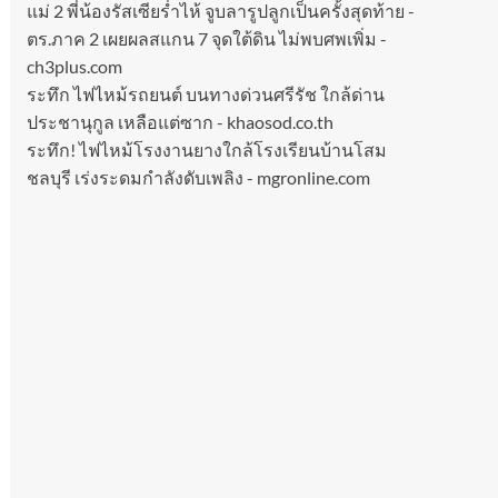
แม่ 2 พี่น้องรัสเซียร่ำไห้ จูบลารูปลูกเป็นครั้งสุดท้าย -
ตร.ภาค 2 เผยผลสแกน 7 จุดใต้ดิน ไม่พบศพเพิ่ม -
ch3plus.com
ระทึก ไฟไหม้รถยนต์ บนทางด่วนศรีรัช ใกล้ด่าน
ประชานุกูล เหลือแต่ซาก - khaosod.co.th
ระทึก! ไฟไหม้โรงงานยางใกล้โรงเรียนบ้านโสม
ชลบุรี เร่งระดมกำลังดับเพลิง - mgronline.com