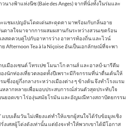
งฟ้าแห่งนีซ (Baie des Anges) จากที่นั่งทั้งในร่มและ
์และแชมเปญอันโดดเด่นสะดุดตา มาพร้อมกับกลิ่นอาย
รงบันดาลใจมาจากการผสมผสานกันระหว่างสวนเขตร้อน
เลสดควบคู่ไปกับอาหารว่าง อาหารท้องถิ่น และไวน์
าย Afternoon Tea à la Niçoise อันเป็นเอกลักษณ์ที่จะพา
นแถบเมืองเซนต์ โทรเปซ โมนาโก คานส์ และอาลป์-มารีตีม
นักท่องเที่ยวตลอดทั้งปีเพราะมีกิจกรรมที่น่าตื่นเต้นให้
ซึ่งอยู่กึ่งกลางระหว่างเมืองต่าง ๆ ข้างต้น จึงทำโรงแรม
อันหลากหลายเพื่อมอบประสบการณ์ส่วนตัวสุดประทับใจ
านบนยอดเขา ไร่องุ่นสมัยโรมัน และอัญมณีทางสถาปัตยกรรม
’ แบบเต็มวัน ไม่เพียงแต่ทำให้แขกผู้สนใจได้รับข้อมูลเชิง
่งเศสผู้โด่งดังเท่านั้น แต่ยังจะทำให้พวกเขาได้มีโอกาส