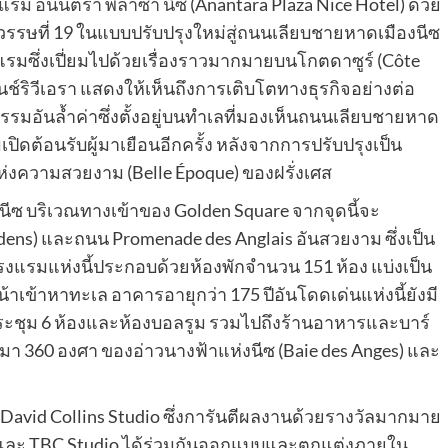
แรม อนันตรา พลาซ่า นีซ
(Anantara Plaza Nice Hotel) ด้วย
ที่ 19 ในแบบปรับปรุงใหม่สู่ถนนเลียบชายหาดเมืองนีซ
รมซึ่งเปี่ยมไปด้วยเรื่องราวมากมายบนโกตดาซูร์ (Côte
ฟรนช์ริวีเอรา แสดงให้เห็นถึงการเติบโตทางธุรกิจอย่างต่อ
มอันล้ำค่าซึ่งตั้งอยู่บนทำเลที่มองเห็นถนนเลียบชายหาด
ปิดต้อนรับผู้มาเยือนอีกครั้ง หลังจากการปรับปรุงเป็น
แห่งความสวยงาม (Belle Époque) ของฝรั่งเศส
งนีซ บริเวณทางเข้าของ Golden Square จากจุดนี้จะ
rdens) และถนน Promenade des Anglais อันสวยงาม ซึ่งเป็น
 โรงแรมแห่งนี้ประกอบด้วยห้องพักจำนวน 151 ห้อง แบ่งเป็น
น้าเข้าหาทะเล อาคารอายุกว่า 175 ปีอันโดดเด่นแห่งนี้ยังมี
งประชุม 6 ห้องและห้องบอลรูม รวมไปถึงร้านอาหารและบาร์
มา 360 องศา ของอ่าวนางฟ้าแห่งนีซ (Baie des Anges) และ
vid Collins Studio ซึ่งการันตีผลงานด้วยรางวัลมากมาย
is และ TBC Studio ได้ร่วมกันออกแบบและตกแต่งภายใน