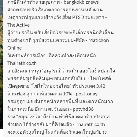
ภาษีสินค้าทำลายสุขภาพ - bangkokbiznews
ฝากครอบครัว สังเกตอาการลูกหลาน หลังผ่าน
เหตุการณ์รุนแรง เฝ้าระวังเสี่ยง PTSD ระยะยาว -
The Active
ผู้ว่าฯปราจีน ขยับ สั่งปิดโรงขยะอิเล็กทรอนิกส์ เถื่อน
ทุนต่างชาติ รุกป่สงวนแควระบม-สียัด - Matichon
Online
วิเคราะห์การเมือง : ดีลลวงทำสะเทือนหนัก -
Thairath.co.th
สว.อังคณา หนุน 'อนุสรณ์' ต้านมิน ออง ไลง์ แปลกใจ
พรรคส้มพูดสิทธิมนุษยชนแต่กลับเงียบ - ไทยโพสต์
เปิดจุดขาย “ไข่ไก่ไทยช่วยไทย” ทั่วประเทศ 3.42
ล้านฟอง ถูกกว่าท้องตลาด 10% - posttoday
กรมอุตุฯ เผย ฝนตกหนักหลายพื้นที่ และตกหนักมาก
ในภาคเหนือ อีสาน ตะวันออก - pptvhd36
ร่าง "ฮลุน โซโล่" ถึงบ้าน ทำพิธีสวดมาติกาบังสุกุล
ย่าบอก ได้ร่างกลับมาก็ดีใจแล้ว - Thairath.co.th
ผงะเจอตัวสูงใหญ่ โผล่กัดท้องวัวแผลใหญ่อวัยวะ