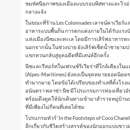
ชมทัศนียภาพของเมืองแบบรอบทิศทางและวิวอ่าวนา
กลางแจ้ง
ในขณะที่ร้าน Les Colonnades เลาจน์คาเวียร
อาหารแบบพื้นถิ่น การตกแต่งภายในได้รับแ
แห่งเมืองนีซและทะเล โดยมีการเสิร์ฟอาหารทะ
นอกจากนั้น ในช่วงบ่าย ยังเสิร์ฟเซ็ตน้ำชายามบ่
แขกหวนกลับสู่ยุคอดีตที่มีเสน่ห์อีกครั้ง
นีซและรีสอร์ทในเฟรนช์ริเวียร่าที่ใกล้เคียงใ
(Alpes-Maritimes) ยังคงเป็นจุดหมายยอดนิยมของ
ทำมากมาย โดยข้อได้เปรียบของทำเลที่ตั้งโรงแรม
อนันตรา พลาซ่า นีซ มีโปรแกรมการท่องเที่ยว
พร้อมดึงดูดให้นักเดินทางเข้ามาสำรวจหมู่บ้
ที่มีเพียงไม่กี่คนที่เคยได้ชม
โปรแกรมทัวร์ ‘In the Footsteps of Coco Chanel
ลึกเกี่ยวกับชีวิตสร้างสรรค์ของนักออกแบบชาวฝรั