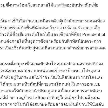
บสงบ ซึ่งมาพร้อมกับลวดลายไม้และสีทองอันประณีตเพื่อ
์เฟรนช์ ริเวียร่าแบบเหนือระดับ ผู้เข้าพักสามารถจองห้อง
ึ่งมาพร้อมกับพื้นที่นั่งเล่นกว้างขวาง ห้องครัวขนาดเล็ก
่มีชื่อเสียงระดับโลกได้ และเข้าพักที่ห้อง Presidential
การตกแต่งภายในที่หรูหราซึ่งมาพร้อมกับทิวทัศน์อันตระการ
กระเบียงซึ่งหันหน้าสู่ทะเลที่ออกแบบมาสำหรับการอาบแดด
งโรงแรมตั้งอยู่บนชั้นดาดฟ้าอันโดดเด่น นำเสนอรสชาติของ
ตอร์เรเนียนร่วมสมัยจากเชฟและเจ้าของร้านชาวโปรตุเกส
ซึ่งกำลังอยู่ในกระแส ไม่ว่าจะเป็นในลิสบอน เซาเปาโล และ
้ยังได้ผสมผสานทิวทัศน์ที่สวยงามโดดเด่นในการออกแบบ
่นำมาเสนอให้กับเหล่านักชิมอยู่เสมอ ตั้งแต่อาหารจานพิเศษ
สีดำจากหมู่บ้าน Le Rouret ที่อยู่ใกล้เคียง ไปจนถึงเม่น
รยากาศโปร่งโล่งสบายพร้อมสายลมเย็นที่ชวนให้นั่งเล่น