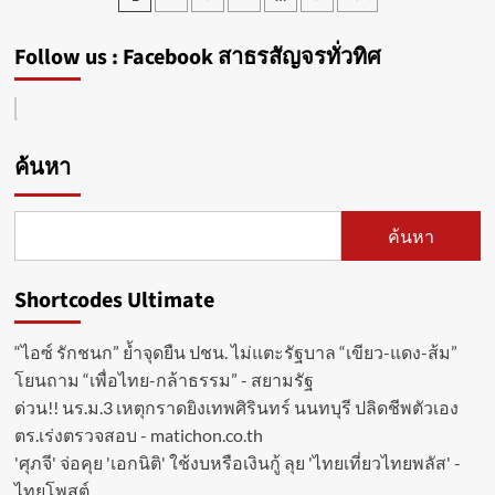
ขบวน
pagination
ยากไร้
สินค้า
จะ
Follow us : Facebook สาธรสัญจรทั่วทิศ
และ
ได้
เทคโนโลยี
“เลือก”
การ
ผู้
ถ่าย
อุปการะ
ภาพ
ด้วย
ค้นหา
จาก
ตัว
แบรนด์
เอง
ดัง
ผ่าน
ตอบ
โครงการ
ค้นหา
ทุก
Chosen
โจทย์
“เลือก
ครบ
ด้วย
Shortcodes Ultimate
ทุก
รัก”
สไตล์
“ไอซ์ รักชนก” ย้ำจุดยืน ปชน. ไม่แตะรัฐบาล “เขียว-แดง-ส้ม”
พร้อม
กิจกรรม
โยนถาม “เพื่อไทย-กล้าธรรม” - สยามรัฐ
พิเศษ
ด่วน!! นร.ม.3 เหตุกราดยิงเทพศิรินทร์ นนทบุรี ปลิดชีพตัวเอง
ตร.เร่งตรวจสอบ - matichon.co.th
'ศุภจี' จ่อคุย 'เอกนิติ' ใช้งบหรือเงินกู้ ลุย 'ไทยเที่ยวไทยพลัส' -
ไทยโพสต์