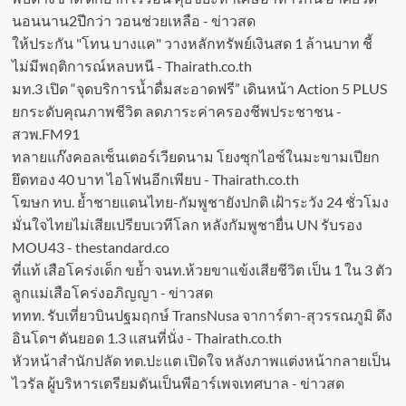
นอนนาน2ปีกว่า วอนช่วยเหลือ - ข่าวสด
ให้ประกัน "โทน บางแค" วางหลักทรัพย์เงินสด 1 ล้านบาท ชี้
ไม่มีพฤติการณ์หลบหนี - Thairath.co.th
มท.3 เปิด “จุดบริการน้ำดื่มสะอาดฟรี” เดินหน้า Action 5 PLUS
ยกระดับคุณภาพชีวิต ลดภาระค่าครองชีพประชาชน -
สวพ.FM91
ทลายแก๊งคอลเซ็นเตอร์เวียดนาม โยงซุกไอซ์ในมะขามเปียก
ยึดทอง 40 บาท ไอโฟนอีกเพียบ - Thairath.co.th
โฆษก ทบ. ย้ำชายแดนไทย-กัมพูชายังปกติ เฝ้าระวัง 24 ชั่วโมง
มั่นใจไทยไม่เสียเปรียบเวทีโลก หลังกัมพูชายื่น UN รับรอง
MOU43 - thestandard.co
ที่แท้ เสือโคร่งเด็ก ขย้ำ จนท.ห้วยขาแข้งเสียชีวิต เป็น 1 ใน 3 ตัว
ลูกแม่เสือโคร่งอภิญญา - ข่าวสด
ททท. รับเที่ยวบินปฐมฤกษ์ TransNusa จาการ์ตา-สุวรรณภูมิ ดึง
อินโดฯ ดันยอด 1.3 แสนที่นั่ง - Thairath.co.th
หัวหน้าสำนักปลัด ทต.ปะแต เปิดใจ หลังภาพแต่งหน้ากลายเป็น
ไวรัล ผู้บริหารเตรียมดันเป็นพีอาร์เพจเทศบาล - ข่าวสด