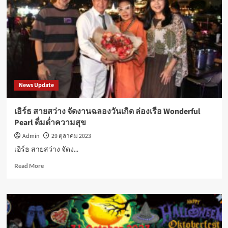
จังหวัด
แม่ฮ่องสอน
เริ่ม
1
พ.ย.นี้
News Update
เอิร์ธ สายสว่าง จัดงานฉลองวันเกิด ล่องเรือ Wonderful
Pearl ดื่มด่ำความสุข
Admin
29 ตุลาคม 2023
เอิร์ธ สายสว่าง จัดง...
Read
Read More
more
about
เอิร์ธ
สาย
สว่าง
จัด