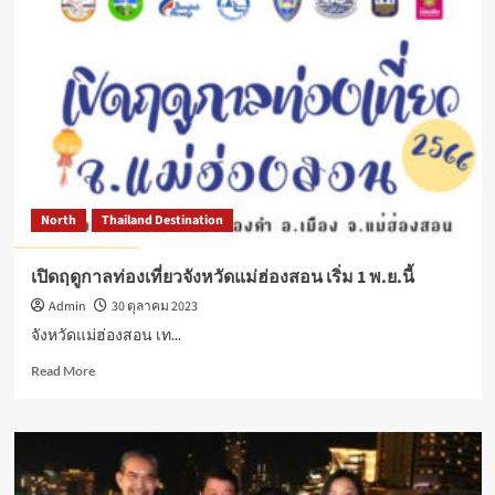
ออก
ตู้
เย็น
มัลติ
ดอร์
สั่ง
งาน
ผ่าน
TSmartLife
ตอบ
North
Thailand Destination
โจทย์
ไลฟ์
สไตล์
เปิดฤดูกาลท่องเที่ยวจังหวัดแม่ฮ่องสอน เริ่ม 1 พ.ย.นี้
ยุค
Admin
30 ตุลาคม 2023
ดิจิทัล
จังหวัดแม่ฮ่องสอน เท...
Read
Read More
more
about
เปิด
ฤดูกาล
ท่อง
เที่ยว