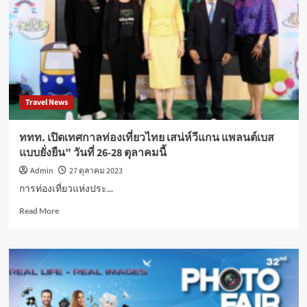
นำร่อง
ส่ง
เสริม
ความ
รู้
พื้น
ฐาน
Travel News
วิชา
บริหารธุรกิจ
การ
ททท. เปิดเทศกาลท่องเที่ยวไทย เสน่ห์วีแกน แพลนต์เบส
เงิน
แบบยั่งยืน” วันที่ 26-28 ตุลาคมนี้
และ
การ
Admin
27 ตุลาคม 2023
บัญชี”
การท่องเที่ยวแห่งประ...
กับ
คณะ
Read
Read More
ศิลปศาสตร์
more
มธ.
about
ททท.
เปิด
เทศกาล
ท่อง
เที่ยว