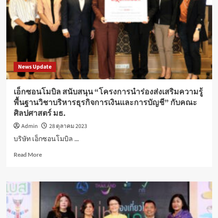
สา
ยก
รีน
สา
ยมู
เที่ยว
สุขใจ
News Update
ใกล้
กรุงเทพฯ
27-
เอ็กซอนโมบิล สนับสนุน “โครงการนำร่องส่งเสริมความรู้
29
พื้นฐานวิชาบริหารธุรกิจการเงินและการบัญชี” กับคณะ
ต.ค.
ศิลปศาสตร์ มธ.
นี้
Admin
28 ตุลาคม 2023
บริษัท เอ็กซอนโมบิล ...
Read
Read More
more
about
เอ็ก
ซอน
โมบิล
สนับสนุน
“โครงการ