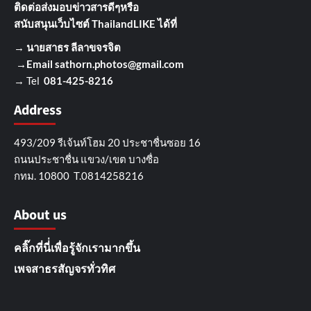
ติดต่อส่งมอบข่าวสารดีๆ
หรือ
สนับสนุนเว็บไซต์ ThailandLIKE ได้ที่
→
นายสาธร ลีลาขจรจิต
→Email
sathorn.photos@gmail.com
→ Tel
081-425-8216
Address
493/209 รีเจ้นท์โฮม 20 ประชาชื่นซอย 16
ถนนประชาชื่น แขวง/เขต บางซื่อ
กทม. 10800 T.0814258216
About us
คลิ๊กที่นี่่เพื่อรู้จักเรามากขึ้น
เพจสาธรสัญจรทั่วทิศ