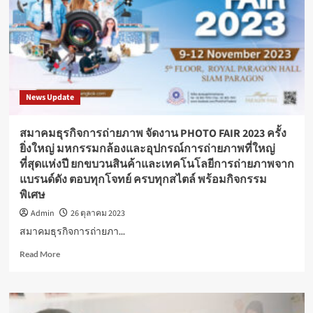
ไทย
เสน่ห์
วี
แกน
แพ
ลนต์
เบส
News Update
แบบ
ยั่งยืน”
วัน
สมาคมธุรกิจการถ่ายภาพ จัดงาน PHOTO FAIR 2023 ครั้ง
ที่
ยิ่งใหญ่ มหกรรมกล้องและอุปกรณ์การถ่ายภาพที่ใหญ่
26-
ที่สุดแห่งปี ยกขบวนสินค้าและเทคโนโลยีการถ่ายภาพจาก
28
แบรนด์ดัง ตอบทุกโจทย์ ครบทุกสไตล์ พร้อมกิจกรรม
ตุลาคม
นี้
พิเศษ
Admin
26 ตุลาคม 2023
สมาคมธุรกิจการถ่ายภา...
Read
Read More
more
about
สมาคม
ธุรกิจ