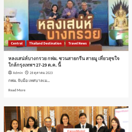
แห่ง
ความ
สุข
ใน
รูป
แบบ
ฮาโลวีน
Central
Thailand Destination
Travel News
ไนท์
วัน
เดียว
หลงเสน่ห์บางกรวย กฟผ. ชวนสายกรีน สายมู เที่ยวสุขใจ
31
ใกล้กรุงเทพฯ 27-29 ต.ค. นี้
ต.ค.นี้
Admin
28 ตุลาคม 2023
กฟผ. จับมือ เทศบาลเม...
Read
Read More
more
about
หลง
เสน่ห์
บางกรวย
กฟผ.
ชวน