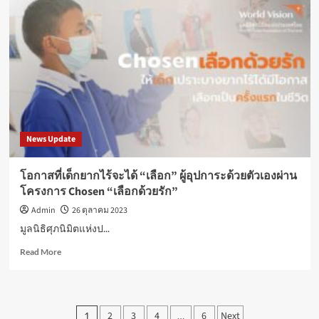
การ
ถ่าย
ภาพ
จัด
งาน
PHOTO
FAIR
2023
ครั้ง
ยิ่ง
News Update
ใหญ่
มหกรรม
กล้อง
โอกาสที่เด็กยากไร้จะได้ “เลือก” ผู้อุปการะด้วยตัวเองผ่าน
และ
โครงการ Chosen “เลือกด้วยรัก”
อุปกรณ์
การ
Admin
26 ตุลาคม 2023
ถ่าย
มูลนิธิศุภนิมิตแห่งป...
ภาพ
ที่
Read
Read More
ใหญ่
more
ที่สุด
about
แห่ง
โอกาส
ปี
ที่
Posts
2
3
4
6
Next
1
…
ยก
เด็ก