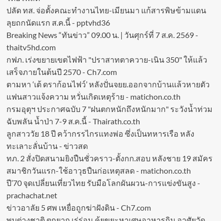
ปลัด ทส. จ่อตั้งคณะทำงานไทย-เมียนมา แก้สารพิษข้ามแดน
ลุยถกนัดแรก ส.ค.นี้ - pptvhd36
Breaking News “ทันข่าว” 09.00 น. | วันศุกร์ที่ 7 ส.ค. 2569 -
thaitv5hd.com
กฟภ. เร่งขยายเขตไฟฟ้า "ปราสาทตาควาย-เนิน 350" ให้แล้ว
เสร็จภายในต้นปี 2570 - Ch7.com
ตามหา ‘เต้ ดราก้อนไฟว์’ หลังปั่นจยย.ออกจากบ้านแล้วหายตัว
แฟนสาวแจ้งความ หวั่นเกิดเหตุร้าย - matichon.co.th
กรมอุตุฯ ประกาศฉบับ 7 "ฝนตกหนักถึงหนักมาก" ระวังน้ำท่วม
ฉับพลัน น้ำป่า 7-9 ส.ค.นี้ - Thairath.co.th
ลูกสาววัย 18 ปี คว้ากรรไกรแทงพ่อ ซึ่งเป็นทหารเรือ หลัง
ทะเลาะลั่นบ้าน - ข่าวสด
ทภ. 2 สั่งปิดสนามยิงปืนชั่วคราว-ตั้งกก.สอบ หลังชาย 19 สมัคร
สมาชิกวันแรก-ใช้อาวุธปืนก่อเหตุสลด - matichon.co.th
ปี’70 จุดเปลี่ยนเที่ยวไทย รับมือโลกผันผวน-การแข่งขันสูง -
prachachat.net
ข่าวอาลัย 5 ศพ เหยื่อถูกฆ่าฝังดิน - Ch7.com
พบต่างชาติ ตกยาก เร่ร่อน คุ้ยขยะหาเศษอาหารกิน อาศัยวัด