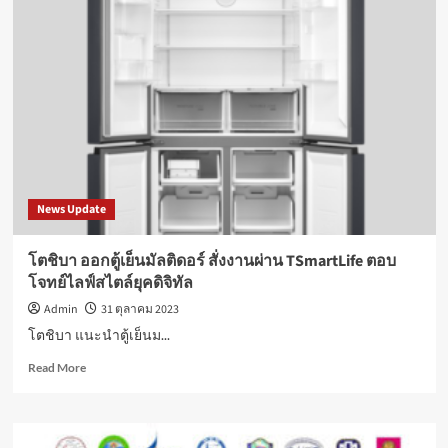
ต้อนรับ
เที่ยว
บิน
ปฐมฤกษ์
สาย
การ
บิน
Scandinavian
Airlines
News Update
โตชิบา ออกตู้เย็นมัลติดอร์ สั่งงานผ่าน TSmartLife ตอบ
โจทย์ไลฟ์สไตล์ยุคดิจิทัล
Admin
31 ตุลาคม 2023
โตชิบา แนะนำตู้เย็นม...
Read
Read More
more
about
โต
ชิบา