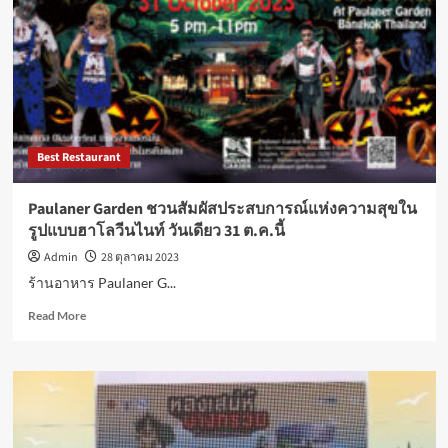
งาน
ฉลอง
วัน
เกิด
ล่อง
เรือ
Wonderful
Pearl
Best Restaurant
ดื่มด่ำ
ความ
สุข
Paulaner Garden ชวนสัมผัสประสบการณ์แห่งความสุขใน
รูปแบบฮาโลวีนไนท์ วันเดียว 31 ต.ค.นี้
Admin
28 ตุลาคม 2023
ร้านอาหาร Paulaner G...
Read
Read More
more
about
Paulaner
Garden
ชวน
สัมผัส
ประสบการณ์