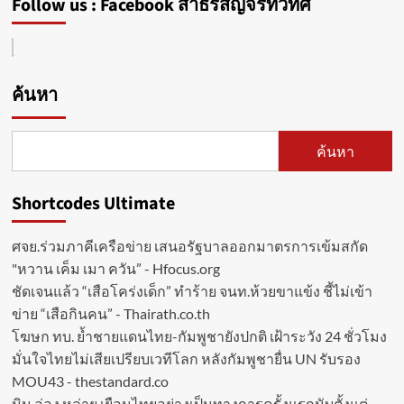
Follow us : Facebook สาธรสัญจรทั่วทิศ
ร่วม
มือ
ปภ.
ทดสอบ
ระบบ
Cell
ค้นหา
Broadcast
สำเร็จ
พร้อม
ค้นหา
เปิด
ใช้
งาน
Shortcodes Ultimate
เต็ม
รูป
แบบ
ศจย.ร่วมภาคีเครือข่าย เสนอรัฐบาลออกมาตรการเข้มสกัด
ตาม
"หวาน เค็ม เมา ควัน” - Hfocus.org
กำหนด
ชัดเจนแล้ว “เสือโคร่งเด็ก” ทำร้าย จนท.ห้วยขาแข้ง ชี้ไม่เข้า
ข่าย “เสือกินคน” - Thairath.co.th
โฆษก ทบ. ย้ำชายแดนไทย-กัมพูชายังปกติ เฝ้าระวัง 24 ชั่วโมง
มั่นใจไทยไม่เสียเปรียบเวทีโลก หลังกัมพูชายื่น UN รับรอง
MOU43 - thestandard.co
มิน อ่อง หล่าย เยือนไทยอย่างเป็นทางการครั้งแรกนับตั้งแต่