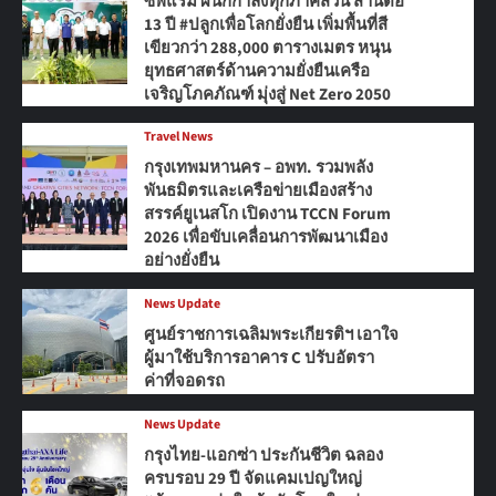
ซีพีแรม ผนึกกำลังทุกภาคส่วน สานต่อ
13 ปี #ปลูกเพื่อโลกยั่งยืน เพิ่มพื้นที่สี
เขียวกว่า 288,000 ตารางเมตร หนุน
ยุทธศาสตร์ด้านความยั่งยืนเครือ
เจริญโภคภัณฑ์ มุ่งสู่ Net Zero 2050
Travel News
กรุงเทพมหานคร – อพท. รวมพลัง
พันธมิตรและเครือข่ายเมืองสร้าง
สรรค์ยูเนสโก เปิดงาน TCCN Forum
2026 เพื่อขับเคลื่อนการพัฒนาเมือง
อย่างยั่งยืน
News Update
ศูนย์ราชการเฉลิมพระเกียรติฯ เอาใจ
ผู้มาใช้บริการอาคาร C ปรับอัตรา
ค่าที่จอดรถ
News Update
กรุงไทย-แอกซ่า ประกันชีวิต ฉลอง
ครบรอบ 29 ปี จัดแคมเปญใหญ่