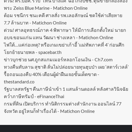
ด่วน! ตร.ปอศ. รวบ ‘โทน บางแค’ ฉ้อโกงปชช. ตุ๋นขายกล้องส่อง
พระ Zeiss Blue Marine - Matichon Online
ต้อม รชนีกร ชนะคดี ศาลสั่ง รพ.เลอลักษณ์ ชดใช้ค่าเสียหาย
7.7 ล้านบาท - Matichon Online
ด่วน! ศาลอุทธรณ์ภาค 4 พิพากษา ให้มีการเลือกตั้งใหม่ นายก
อบจ.ขอนแก่น แทน วัฒนา ช่างเหลา - Matichon Online
ไฟใต้…แค่ก่อเหตุ? หรือเกมเขย่าเก้าอี้ ‘แม่ทัพภาคที่ 4’ ก่อนศึก
โยกย้ายนายพล - spacebar.th
ข่าวบุกช่วย นศ.ถูกสแกมเมอร์หลอกโอนเงิน - Ch7.com
ทวงคืนทับลาน สุชาติ ลั่นไม่ปล่อยนายทุนฮุบป่า เผย ‘สตาร์เวลล์’
รื้อถอนเองคืบ 40% เตือนผู้ฝ่าฝืนเจอขั้นเด็ดขาด -
thestandard.co
รัฐบาลสหรัฐฯ คืนภาษีนำเข้า 1 แสนล้านดอลล์ หลังศาลวินิจฉัย
คว่ำภาษีทรัมป์ - eFinanceThai
กรมที่ดิน เปิดบริการ ทำนิติกรรมต่างสำนักงาน ออนไลน์ 77
จังหวัด อยู่ไหนก็ทำเรื่องได้ - Matichon Online