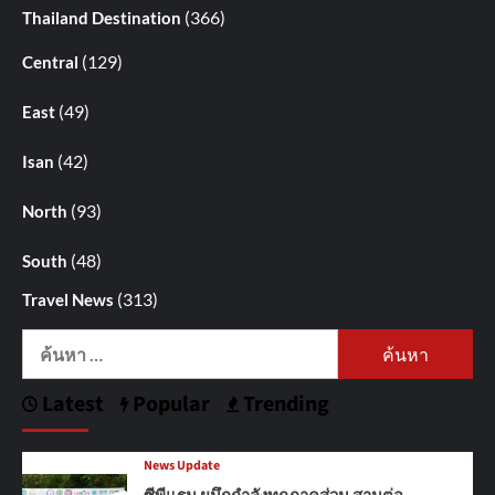
(366)
Thailand Destination
(129)
Central
(49)
East
(42)
Isan
(93)
North
(48)
South
(313)
Travel News
ค้นหา
สำหรับ:
Latest
Popular
Trending
News Update