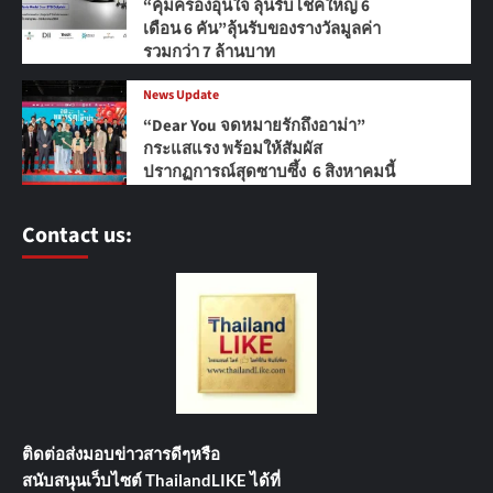
“คุ้มครองอุ่นใจ ลุ้นรับโชคใหญ่ 6
เดือน 6 คัน”ลุ้นรับของรางวัลมูลค่า
รวมกว่า 7 ล้านบาท
News Update
“Dear You จดหมายรักถึงอาม่า”
กระแสแรง พร้อมให้สัมผัส
ปรากฏการณ์สุดซาบซึ้ง 6 สิงหาคมนี้
Contact us:
ติดต่อส่งมอบข่าวสารดีๆ
หรือ
สนับสนุนเว็บไซต์ ThailandLIKE ได้ที่