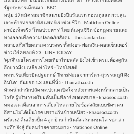
รัฐประหารเมียนมา - BBC
หนุ่ม 19 สมัครสมาชิกสนามยิงปืนวันแรก ก่อเหตุสลด กระสุน
เจาะท้ายทอยสาหัส แพทย์เร่งช่วยชีวิต - Matichon Online
ผ่าข้อเท็จจริง 'โทษประหาร' ไทย ต้นทุนชีวิต ข้อกฎหมาย และ
ทางออกเพื่อความปลอดภัยสังคม - thestandard.co
ทลายแก๊งเวียดนามครบวงจร ทั้งส่งยา-ฟอกเงิน-คอลเซ็นเตอร์ |
ข่าวเวิร์คพอยท์ 23 - LINE TODAY
'ศุภจี' เผยโครงการไทยเที่ยวไทยพลัส ยังไม่เข้า ครม. ต้องดูกัน
อีกยาวมีงบเหลือเท่าไหร่ - ไทยโพสต์
ททท. รับเที่ยวบินปฐมฤกษ์ TransNusa จาการ์ตา-สุวรรณภูมิ ดึง
อินโดฯ ดันยอด 1.3 แสนที่นั่ง - Thairath.co.th
หัวหน้าสำนักปลัด ทต.ปะแต เปิดใจ หลังภาพแต่งหน้ากลายเป็น
ไวรัล ผู้บริหารเตรียมดันเป็นพีอาร์เพจเทศบาล - khaosod.co.th
หมอเจด เตือนอาการเสี่ยง ไหลตาย ไขข้อสงสัยแบบชัดๆ คน
อีสานไม่ได้เป็นโรค เพราะกินข้าวเหนียว - khaosod.co.th
ตรังวุ่น! คืนเดียวบึ้ม 4 ลูก บ้านกำนันดัง-สนามชนโค รปภ.ล่า
ระทึก ยิงสู้ ดับคนร้ายคาสวนยาง - Matichon Online