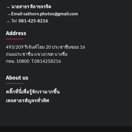
→
นายสาธร ลีลาขจรจิต
→Email
sathorn.photos@gmail.com
→ Tel
081-425-8216
Address
493/209 รีเจ้นท์โฮม 20 ประชาชื่นซอย 16
ถนนประชาชื่น แขวง/เขต บางซื่อ
กทม. 10800 T.0814258216
About us
คลิ๊กที่นี่่เพื่อรู้จักเรามากขึ้น
เพจสาธรสัญจรทั่วทิศ