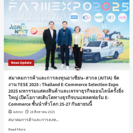
ใบตอง
แม่ฮ่องสอน
ลด
ท่อง
การ
เที่ยว
ใช้
พลัส
พลาสติก
ผนึก
กำลัง
กกท.
และ
พัทธ
มิตร
เร่ง
News Update
ช่วย
เหลือ
ผู้
สมาคมการค้าและการลงทุนอาเซียน–สากล (AITIA) จัด
ประสบ
งาน TESE 2025 : Thailand E-Commerce Selection Expo
อุทกภัย
2025 มหกรรมแสดงสินค้าและเจรจาธุรกิจออนไลน์ครั้งยิ่ง
ใหญ่ เปิดโอกาสเติบโตทางธุรกิจบนแพลตฟอร์ม E-
Commerce ชั้นนำทั่วโลก 25-27 กันยายนนี้
Admin
28 สิงหาคม 2025
สมาคมการค้าและการลงท...
Read
Read More