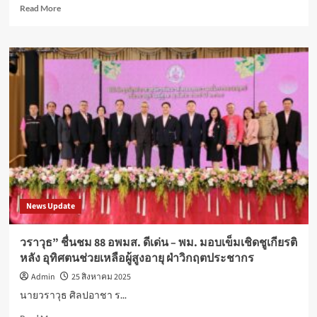
กันยายน
อาหาร
Read
Read More
นี้
ปลอดภัย
more
โภชนาการ
about
ครบ
ห้อง
ถ้วน
อาหาร
และ
จีน
สุนทรียภาพ
ดรากอน
ใน
ลด
การ
พิเศษ
บริโภค
20%
อย่าง
พร้อม
มี
เปิด
คุณค่า
ตำนาน
เพื่อ
ความ
เยาวชน
อร่อย
News Update
ไทย
วราวุธ” ชื่นชม 88 อพมส. ดีเด่น – พม. มอบเข็มเชิดชูเกียรติ
หลัง อุทิศตนช่วยเหลือผู้สูงอายุ ฝ่าวิกฤตประชากร
Admin
25 สิงหาคม 2025
นายวราวุธ ศิลปอาชา ร...
Read