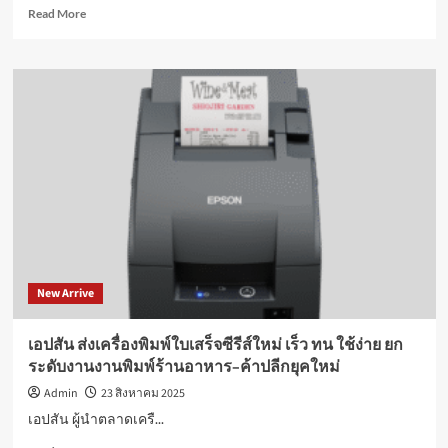
อายุ
Read
Read More
ฝ่า
more
วิกฤต
about
ประชากร
“ดร.
มนู
ญศรี
โชติ
เทวัญ
ครบ
75
ปี”
รับ
บท
แม่ทัพ
หญิง
New Arrive
คน
ใหม่
นำ
เอปสัน ส่งเครื่องพิมพ์ใบเสร็จซีรีส์ใหม่ เร็ว ทน ใช้ง่าย ยก
สห
ระดับงานงานพิมพ์ร้านอาหาร–ค้าปลีกยุคใหม่
ฟาร์ม
ประกาศ
Admin
23 สิงหาคม 2025
วิสัย
เอปสัน ผู้นำตลาดเครื...
ทัศน์
เชื่อม