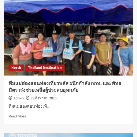
เปิด
ตัว
แคมเปญ
ซี
เอ
สอาร์
ประจำ
ปี
“วิถี
ไทย
ไร้
North
Thailand Destination
พลาสติก”
ประเดิม
กิจกรรม
ทีมแม่ฮ่องสอนท่องเที่ยวพลัส ผนึกกำลัง กกท. และพัทธ
แรก
มิตร เร่งช่วยเหลือผู้ประสบอุทกภัย
“Leaf
Plastic
Admin
28 สิงหาคม 2025
Behind”
ทีมแม่ฮ่องสอนท่องเที...
เรียน
รู้
Read
Read More
ภูมิปัญญา
more
ไทย
about
พับ
ทีม