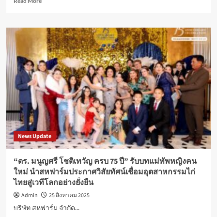
Read More
more
about
ว
ราวุ
ธ”
ชื่นชม
88
อพมส.
ดี
เด่น
–
พม.
มอบ
เข็ม
News Update
เชิดชู
เกียรติ
หลัง
“ดร. มนูญศรี โชติเทวัญ ครบ 75 ปี” รับบทแม่ทัพหญิงคน
อุทิศ
ใหม่ นำสหฟาร์มประกาศวิสัยทัศน์เชื่อมอุตสาหกรรมไก่
ตน
ไทยสู่เวทีโลกอย่างยั่งยืน
ช่วย
เหลือ
Admin
25 สิงหาคม 2025
ผู้
บริษัท สหฟาร์ม จำกัด...
สูง