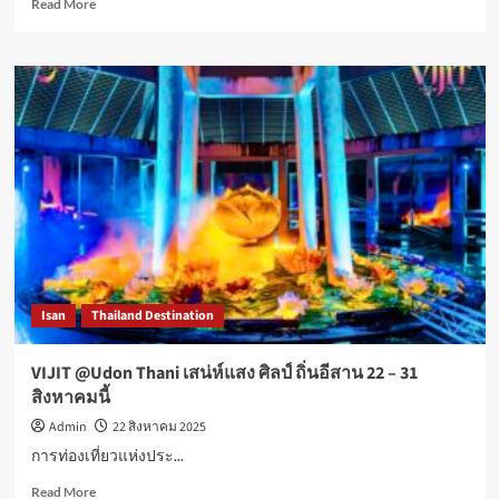
Read
Read More
อุตสาหกรรม
more
ไก่
about
ไทย
เอปสัน
สู่
ส่ง
เวที
เครื่องพิมพ์
โลก
ใบ
อย่าง
เสร็จ
ยั่งยืน
ซี
รีส์
ใหม่
เร็ว
ทน
ใช้
ง่าย
Isan
Thailand Destination
ยก
ระดับ
งาน
VIJIT @Udon Thani เสน่ห์แสง ศิลป์ ถิ่นอีสาน 22 – 31
งาน
สิงหาคมนี้
พิมพ์
ร้าน
Admin
22 สิงหาคม 2025
อาหาร–
การท่องเที่ยวแห่งประ...
ค้า
ปลีก
Read
Read More