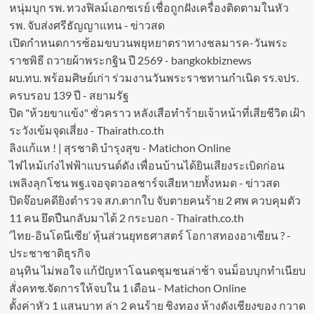
หนุ่มบุก รพ. ทวงฟิลม์เอกซเรย์ เชื่อถูกฝังเครื่องติดตามในหัว
รพ. จับส่งศรีธัญญาแทน - ข่าวสด
เปิดกำหนดการซ้อมขบวนพยุหยาตราทางชลมารค-วันพระ
ราชพิธี ถวายผ้าพระกฐิน ปี 2569 - bangkokbiznews
ผบ.ทบ. พร้อมศิษย์เก่า ร่วมงานวันพระราชทานกำเนิด รร.จปร.
ครบรอบ 139 ปี - สยามรัฐ
ปิด "ห้วยขาแข้ง" ชั่วคราว หลังเสือทำร้ายเจ้าหน้าที่เสียชีวิต เฝ้า
ระวังเข้มจุดเสี่ยง - Thairath.co.th
ลิงแก้แห ! | สุรชาติ บำรุงสุข - Matichon Online
ไฟไหม้เก๋งไฟฟ้าแบรนด์ดัง เพื่อนบ้านได้ยินเสียงระเบิดก่อน
เพลิงลุกโชน พฐ.เจอจุดวอลชาร์จเสียหายทั้งหมด - ข่าวสด
ปิดจ๊อบคดียิงตำรวจ สภ.ตากใบ จับตายคนร้าย 2 ศพ ควบคุมตัว
11 คน ยึดปืนกลับมาได้ 2 กระบอก - Thairath.co.th
‘ไทย-อินโดนีเซีย’ หุ้นส่วนยุทธศาสตร์ โอกาสทองอาเซียน ? -
ประชาชาติธุรกิจ
อนุทิน ไม่พอใจ แก้ปัญหาโฉนดชุมชนล่าช้า จนม็อบบุกทำเนียบ
สั่งคทช.จัดการให้จบใน 1 เดือน - Matichon Online
ตั้งค่าหัว 1 แสนบาท ล่า 2 คนร้าย ชิงทอง ห้างดังเชียงของ กวาด