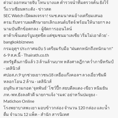
ด่วน! ออกหมายจับ โทน บางแค ตำรวจนำทีมตรวจค้น ยังไร้
วี่แววเซียนพระดัง - ข่าวสด
SEC Watch เปิดผลเจรจา! รมช.คมนาคมอ้างเตรียมเสนอ
ครม.รับทราบผลศึกษายกเลิกแลนด์บริดจ์ พร้อมให้นายกฯ ลง
นามบันทึกข้อตกลง - ผู้จัดการออนไลน์
ดาต้าเซ็นเตอร์บูมสุดขีด แต่ชุมชนมาเลเซีย ‘เริ่มไม่เอาด้วย’ -
bangkokbiznews
กรมอุตุฯ ประกาศฉบับ 5 เตรียมรับมือ "ฝนตกหนักถึงหนักมาก"
6-9 ส.ค.นี้ - Thairath.co.th
สหรัฐคืนภาษีแล้ว 3 ล้านล้านบาท หลังศาลฎีกาคว่ำภาษีทรัมป์
- เดลินิวส์
ศปอส.ภ.9 บุกช่วยเยาวชน18 เหยื่อแก๊งคอลฯ ลวงเอี่ยวซิมผี
หลอกโอน 2 ล้าน - เดลินิวส์
อนุทิน สวมกอด 'จุลพันธ์' โชว์ปึ้ก สยบดีลแดง-เขียว หนิมยัน
ภท.-พท.ยังลงตัวดี นายกฯแจ้ง 'รมต.' อย่าหวั่นปมยุยง -
Matichon Online
โรงพยาบาลพะเยา มอบข้าวกล่อง จำนวน 120 กล่อง และน้ำ
ดื่ม จำนวน 12 แพ็ค - สำนัก สารนิเทศ