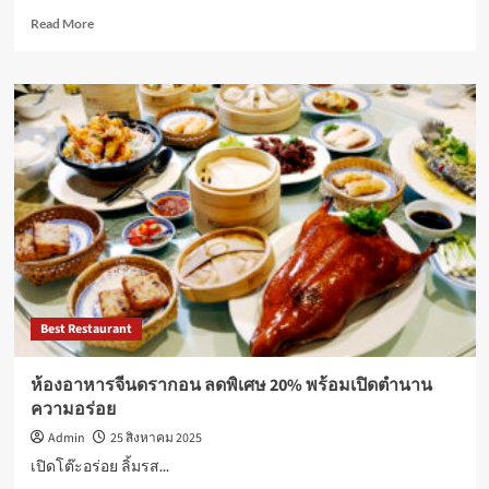
สินค้า
Read
Read More
และ
more
เจรจา
about
ธุรกิจ
ซี
ออนไลน์
พี
ครั้ง
แรม
ยิ่ง
เดิน
ใหญ่
หน้า
เปิด
โครงการ
โอกาส
“CPRAM
เติบโต
Junior
ทาง
Chef”
ธุรกิจ
ก้าว
บน
สู่
แพลตฟอร์ม
ปี
E-
Best Restaurant
ที่
Commerce
16
ชั้น
จุด
ห้องอาหารจีนดรากอน ลดพิเศษ 20% พร้อมเปิดตำนาน
นำ
ประกาย
ความอร่อย
ทั่ว
การ
โลก
เรียน
Admin
25 สิงหาคม 2025
25-
รู้
เปิดโต๊ะอร่อย ลิ้มรส...
27
ด้าน