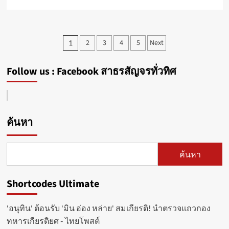
ยุค
more
ใหม่
about
VIJIT
@Udon
Posts
2
3
4
5
Next
1
Thani
pagination
เสน่ห์
แสง
Follow us : Facebook สาธรสัญจรทั่วทิศ
ศิลป์
ถิ่น
อีสาน
22
–
ค้นหา
31
สิงหาคม
นี้
ค้นหา
Shortcodes Ultimate
'อนุทิน' ต้อนรับ 'มิน อ่อง หล่าย' สมเกียรติ! นำตรวจแถวกอง
ทหารเกียรติยศ - ไทยโพสต์