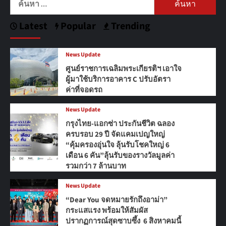
สำหรับ:
Latest
Popular
Trending
News Update
ศูนย์ราชการเฉลิมพระเกียรติฯ เอาใจ
ผู้มาใช้บริการอาคาร C ปรับอัตรา
ค่าที่จอดรถ
News Update
กรุงไทย-แอกซ่า ประกันชีวิต ฉลอง
ครบรอบ 29 ปี จัดแคมเปญใหญ่
“คุ้มครองอุ่นใจ ลุ้นรับโชคใหญ่ 6
เดือน 6 คัน”ลุ้นรับของรางวัลมูลค่า
รวมกว่า 7 ล้านบาท
News Update
“Dear You จดหมายรักถึงอาม่า”
กระแสแรง พร้อมให้สัมผัส
ปรากฏการณ์สุดซาบซึ้ง 6 สิงหาคมนี้