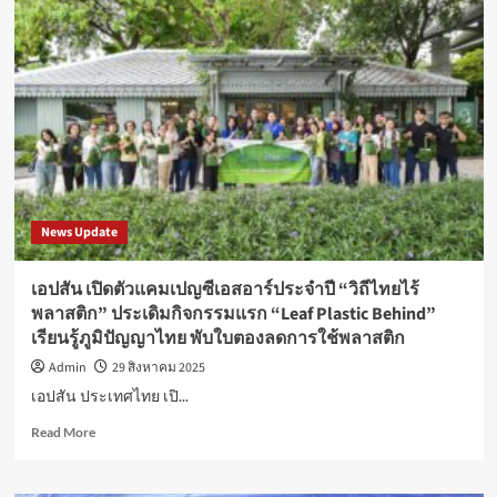
แลน
บุก
ตลาด
Gen
Z
เปิด
ตัว
ทรีต
เมน
ต์
สูตร
News Update
ใหม่
ดูแล
ผม
เอปสัน เปิดตัวแคมเปญซีเอสอาร์ประจำปี “วิถีไทยไร้
สวย
พลาสติก” ประเดิมกิจกรรมแรก “Leaf Plastic Behind”
สุขภาพ
เรียนรู้ภูมิปัญญาไทย พับใบตองลดการใช้พลาสติก
ดีใน
5
Admin
29 สิงหาคม 2025
วินาที
เอปสัน ประเทศไทย เปิ...
Read
Read More
more
about
เอปสัน