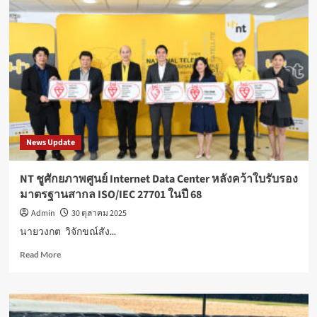
งหาฯ
รวม
พลัง
เปิด
มหกรรม
บ้าน
และ
คอน
โด
ครั้ง
News Update
ที่
48
อย่าง
NT ชูศักยภาพศูนย์ Internet Data Center หลังคว้าใบรับรอง
ต่อ
มาตรฐานสากล ISO/IEC 27701 ในปี 68
เนื่อง
Admin
30 ตุลาคม 2025
นายวงกต วิจักขณ์สัง...
Read
Read More
more
about
NT
ชู