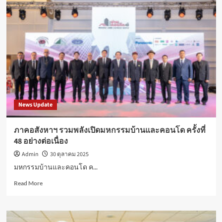
พระบรม
ดา”
ราช
มอบ
ชนนี
40
พันปี
รางวัล
หลวง
การ
บริหาร
จัดการ
ขยะ
ระดับ
ประเทศ
News Update
ภาคอสังหาฯ รวมพลังเปิดมหกรรมบ้านและคอนโด ครั้งที่
48 อย่างต่อเนื่อง
Admin
30 ตุลาคม 2025
มหกรรมบ้านและคอนโด ค...
Read
Read More
more
about
ภา
คอสั