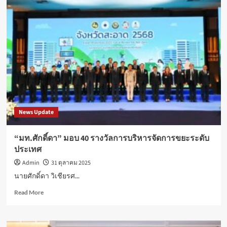
พี
แรม
ทุก
แห่ง
ทั่ว
ประเทศ
ถวาย
ความ
อาลัย
และ
น้อม
News Update
รำลึก
ใน
พระ
“มท.ศักดิ์ดา” มอบ 40 รางวัลการบริหารจัดการขยะระดับ
มหากรุณาธิคุณ
ประเทศ
สมเด็จ
พระนาง
Admin
31 ตุลาคม 2025
เจ้า
นายศักดิ์ดา วิเชียรศ...
สิ
ริกิ
Read
Read More
ติ์
more
พระบรม
about
ราชินีนาถ
“มท.ศักดิ์