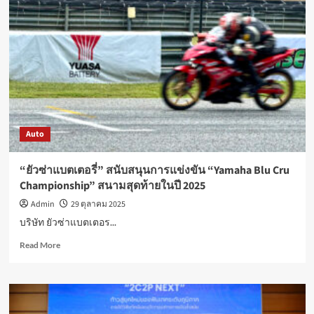
ศักยภาพ
ศูนย์
Internet
Data
Center
หลังค
ว้า
ใบรับ
รอง
มาตรฐาน
Auto
สากล
ISO/IEC
27701
“ยัวซ่าแบตเตอรี่” สนับสนุนการแข่งขัน “Yamaha Blu Cru
ในปี
Championship” สนามสุดท้ายในปี 2025
68
Admin
29 ตุลาคม 2025
บริษัท ยัวซ่าแบตเตอร...
Read
Read More
more
about
“ยัว
ซ่า
แบตเตอรี่”