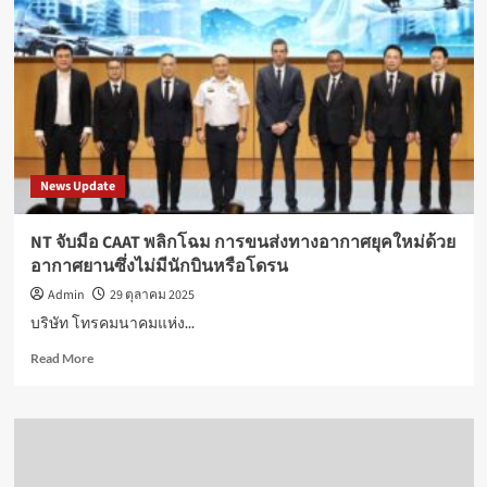
สู่
ยุค
ใหม่
ของ
ฟิน
เทค
ภาย
ใต้
วิสัย
News Update
ทัศน์
การ
เป็น
NT จับมือ CAAT พลิกโฉม การขนส่งทางอากาศยุคใหม่ด้วย
ศูนย์กลาง
อากาศยานซึ่งไม่มีนักบินหรือโดรน
การ
เงิน
Admin
29 ตุลาคม 2025
ดิจิทัล
บริษัท โทรคมนาคมแห่ง...
แห่ง
เอเชีย
Read
Read More
ตะวัน
more
ออก
about
เฉียง
NT
ใต้
จับ
มือ
CAAT