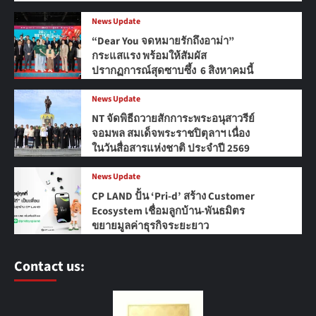
News Update
“Dear You จดหมายรักถึงอาม่า”
กระแสแรง พร้อมให้สัมผัส
ปรากฏการณ์สุดซาบซึ้ง 6 สิงหาคมนี้
News Update
NT จัดพิธีถวายสักการะพระอนุสาวรีย์
จอมพล สมเด็จพระราชปิตุลาฯ เนื่อง
ในวันสื่อสารแห่งชาติ ประจำปี 2569
News Update
CP LAND ปั้น ‘Pri-d’ สร้าง Customer
Ecosystem เชื่อมลูกบ้าน-พันธมิตร
ขยายมูลค่าธุรกิจระยะยาว
Contact us: