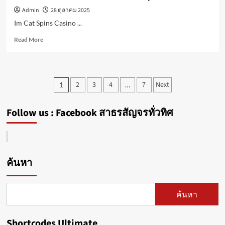
บุฟเฟต์
Admin
28 ตุลาคม 2025
นานาชาติ
มื้อ
Im Cat Spins Casino ...
ค่ำ
Read
700
Read More
more
บาท
about
เท่านั้น
Gewinnformeln
entschlüsseln
Posts
2
3
4
7
Next
1
…
im
pagination
Cat
Spins
Follow us : Facebook สาธรสัญจรทั่วทิศ
Casino
ค้นหา
ค้นหา
Shortcodes Ultimate