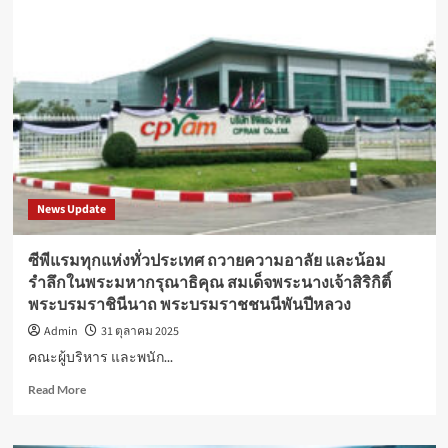
จัด
พิธี
ร่วม
น้อม
ถวาย
ความ
อาลัย
แด่
สมเด็จ
พระนาง
เจ้า
News Update
สิ
ริกิ
ติ์
ซีพีแรมทุกแห่งทั่วประเทศ ถวายความอาลัย และน้อม
พระบรม
รำลึกในพระมหากรุณาธิคุณ สมเด็จพระนางเจ้าสิริกิติ์
ราชินีนาถ
พระบรมราชินีนาถ พระบรมราชชนนีพันปีหลวง
พระบรม
ราช
Admin
31 ตุลาคม 2025
ชนนี
คณะผู้บริหาร และพนัก...
พันปี
หลวง
Read
Read More
more
about
ซี