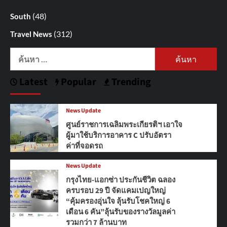
(48)
South
(312)
Travel News
ค้นหา
สำหรับ:
Latest
Popular
Trending
News Update
ศูนย์ราชการเฉลิมพระเกียรติฯ เอาใจ
ผู้มาใช้บริการอาคาร C ปรับอัตรา
ค่าที่จอดรถ
News Update
กรุงไทย-แอกซ่า ประกันชีวิต ฉลอง
ครบรอบ 29 ปี จัดแคมเปญใหญ่
“คุ้มครองอุ่นใจ ลุ้นรับโชคใหญ่ 6
เดือน 6 คัน”ลุ้นรับของรางวัลมูลค่า
รวมกว่า 7 ล้านบาท