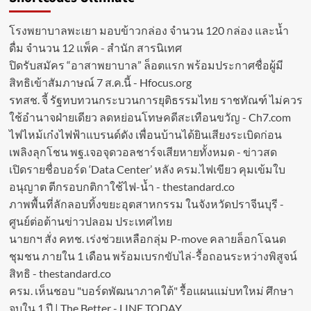
โรงพยาบาลพะเยา มอบข้าวกล่อง จำนวน 120 กล่อง และน้ำ
ดื่ม จำนวน 12 แพ็ค - สำนัก สารนิเทศ
ปิดรับสมัคร “อาสาพยาบาล” ล็อตแรก พร้อมประกาศชื่อผู้มี
สิทธิเข้าสัมภาษณ์ 7 ส.ค.นี้ - Hfocus.org
รทสช. จี้ รัฐทบทวนกระบวนการยุติธรรมไทย ราชทัณฑ์ ไม่ควร
ใช้อำนาจฝ่ายเดียว ลดหย่อนโทษคดีสะเทือนขวัญ - Ch7.com
ไฟไหม้เก๋งไฟฟ้าแบรนด์ดัง เพื่อนบ้านได้ยินเสียงระเบิดก่อน
เพลิงลุกโชน พฐ.เจอจุดวอลชาร์จเสียหายทั้งหมด - ข่าวสด
เปิดรายชื่อบอร์ด ‘Data Center’ หลัง ครม.ไฟเขียว คุมเข้มใบ
อนุญาต ตีกรอบกติกาใช้ไฟ-น้ำ - thestandard.co
ภาพพื้นที่ลักลอบทิ้งขยะอุตสาหกรรม ในจังหวัดปราจีนบุรี -
ศูนย์ต่อต้านข่าวปลอม ประเทศไทย
นายกฯ สั่ง คทช. เร่งช่วยเหลือกลุ่ม P-move คลายล็อกโฉนด
ชุมชน ภายใน 1 เดือน พร้อมเบรกขับไล่-รื้อถอนระหว่างพิสูจน์
สิทธิ - thestandard.co
ครม. เห็นชอบ "บอร์ดพัฒนาภาคใต้" รื้อแผนแม่บทใหม่ ศึกษา
จบใน 1 ปี | The Better - LINE TODAY