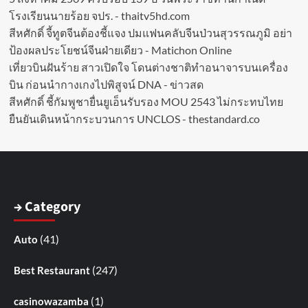
โรงเรียนนายร้อย จปร. - thaitv5hd.com
สีหศักดิ์ จี้ทูตจีนต้องชี้แจง ปมแฟนคลับจีนป่วนสุวรรณภูมิ อย่า
ป้องผลประโยชน์จีนฝ่ายเดียว - Matichon Online
เที่ยวบินฝันร้าย สาวเปิดใจ โดนต่างชาติทำอนาจารบนเครื่อง
บิน ก่อนนำกางเกงไปพิสูจน์ DNA - ข่าวสด
สีหศักดิ์ ชี้กัมพูชายื่นยูเอ็นรับรอง MOU 2543 ไม่กระทบไทย
ยืนยันเดินหน้ากระบวนการ UNCLOS - thestandard.co
→ Category
(41)
Auto
(247)
Best Restaurant
(1)
casinowazamba