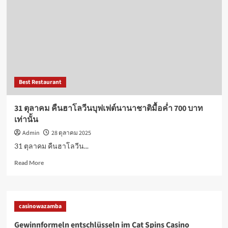
พลิก
โฉม
การ
ขนส่ง
ทาง
อากาศ
ยุค
ใหม่
Best Restaurant
ด้วย
อากาศยาน
ซึ่ง
31 ตุลาคม คืนฮาโลวีนบุฟเฟต์นานาชาติมื้อค่ำ 700 บาท
ไม่มี
เท่านั้น
นักบิน
หรือ
Admin
28 ตุลาคม 2025
โดรน
31 ตุลาคม คืนฮาโลวีน...
Read
Read More
more
about
31
ตุลาคม
casinowazamba
คืน
ฮาโลวีน
Gewinnformeln entschlüsseln im Cat Spins Casino