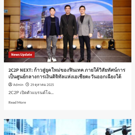
สนับสนุน
การ
แข่งขัน
“Yamaha
Blu
Cru
Championship”
สนาม
สุดท้าย
News Update
ในปี
2025
2C2P NEXT: ก้าวสู่ยุคใหม่ของฟินเทค ภายใต้วิสัยทัศน์การ
เป็นศูนย์กลางการเงินดิจิทัลแห่งเอเชียตะวันออกเฉียงใต้
Admin
29 ตุลาคม 2025
2C2P เปิดตัวแบรนด์โฉ...
Read
Read More
more
about
2C2P
NEXT:
ก้าว