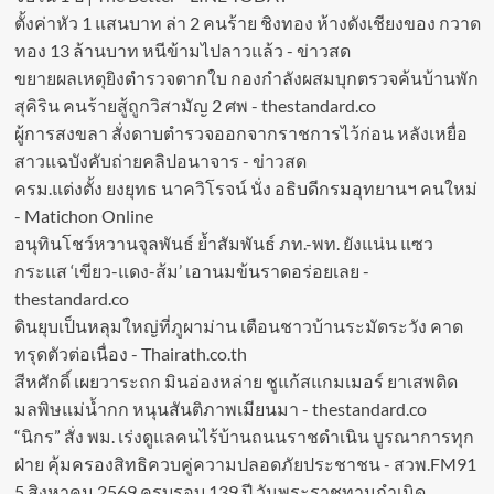
ตั้งค่าหัว 1 แสนบาท ล่า 2 คนร้าย ชิงทอง ห้างดังเชียงของ กวาด
ทอง 13 ล้านบาท หนีข้ามไปลาวแล้ว - ข่าวสด
ขยายผลเหตุยิงตำรวจตากใบ กองกำลังผสมบุกตรวจค้นบ้านพัก
สุคิริน คนร้ายสู้ถูกวิสามัญ 2 ศพ - thestandard.co
ผู้การสงขลา สั่งดาบตำรวจออกจากราชการไว้ก่อน หลังเหยื่อ
สาวแฉบังคับถ่ายคลิปอนาจาร - ข่าวสด
ครม.แต่งตั้ง ยงยุทธ นาควิโรจน์ นั่ง อธิบดีกรมอุทยานฯ คนใหม่
- Matichon Online
อนุทินโชว์หวานจุลพันธ์ ย้ำสัมพันธ์ ภท.-พท. ยังแน่น แซว
กระแส ‘เขียว-แดง-ส้ม’ เอานมข้นราดอร่อยเลย -
thestandard.co
ดินยุบเป็นหลุมใหญ่ที่ภูผาม่าน เตือนชาวบ้านระมัดระวัง คาด
ทรุดตัวต่อเนื่อง - Thairath.co.th
สีหศักดิ์ เผยวาระถก มินอ่องหล่าย ชูแก้สแกมเมอร์ ยาเสพติด
มลพิษแม่น้ำกก หนุนสันติภาพเมียนมา - thestandard.co
“นิกร” สั่ง พม. เร่งดูแลคนไร้บ้านถนนราชดำเนิน บูรณาการทุก
ฝ่าย คุ้มครองสิทธิควบคู่ความปลอดภัยประชาชน - สวพ.FM91
5 สิงหาคม 2569 ครบรอบ 139 ปี วันพระราชทานกำเนิด