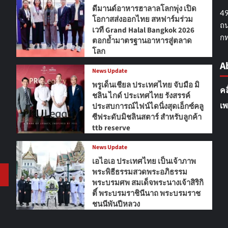
ดีมานด์อาหารฮาลาลโลกพุ่ง เปิด
49
โอกาสส่งออกไทย สหฟาร์มร่วม
ถน
เวที Grand Halal Bangkok 2026
กท
ตอกย้ำมาตรฐานอาหารสู่ตลาด
โลก
A
News Update
พรูเด็นเชียล ประเทศไทย จับมือ มิ
คล
ชลิน ไกด์ ประเทศไทย รังสรรค์
เพ
ประสบการณ์ไฟน์ไดนิ่งสุดเอ็กซ์คลู
ซีฟระดับมิชลินสตาร์ สำหรับลูกค้า
ttb reserve
News Update
เอไอเอ ประเทศไทย เป็นเจ้าภาพ
พระพิธีธรรมสวดพระอภิธรรม
พระบรมศพ สมเด็จพระนางเจ้าสิริกิ
ติ์ พระบรมราชินีนาถ พระบรมราช
ชนนีพันปีหลวง