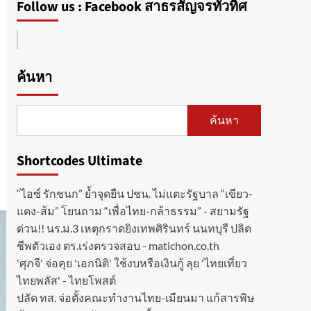
Follow us : Facebook สาธรสัญจรทั่วทิศ
ค้นหา
ค้นหา
Shortcodes Ultimate
“ไอซ์ รักชนก” ย้ำจุดยืน ปชน. ไม่แตะรัฐบาล “เขียว-
แดง-ส้ม” โยนถาม “เพื่อไทย-กล้าธรรม” - สยามรัฐ
ด่วน!! นร.ม.3 เหตุกราดยิงเทพศิรินทร์ นนทบุรี ปลิด
ชีพตัวเอง ตร.เร่งตรวจสอบ - matichon.co.th
'ศุภจี' จ่อคุย 'เอกนิติ' ใช้งบหรือเงินกู้ ลุย 'ไทยเที่ยว
ไทยพลัส' - ไทยโพสต์
ปลัด ทส. จ่อตั้งคณะทำงานไทย-เมียนมา แก้สารพิษ