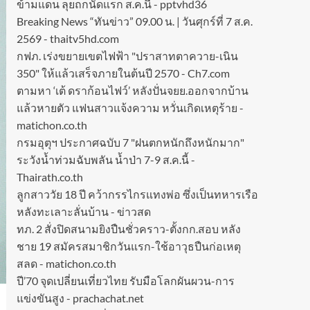
ข้ามแดน ลุยถกนัดแรก ส.ค.นี้ - pptvhd36
Breaking News “ทันข่าว” 09.00 น. | วันศุกร์ที่ 7 ส.ค.
2569 - thaitv5hd.com
กฟภ. เร่งขยายเขตไฟฟ้า "ปราสาทตาควาย-เนิน
350" ให้แล้วเสร็จภายในต้นปี 2570 - Ch7.com
ตามหา ‘เต้ ดราก้อนไฟว์’ หลังปั่นจยย.ออกจากบ้าน
แล้วหายตัว แฟนสาวแจ้งความ หวั่นเกิดเหตุร้าย -
matichon.co.th
กรมอุตุฯ ประกาศฉบับ 7 "ฝนตกหนักถึงหนักมาก"
ระวังน้ำท่วมฉับพลัน น้ำป่า 7-9 ส.ค.นี้ -
Thairath.co.th
ลูกสาววัย 18 ปี คว้ากรรไกรแทงพ่อ ซึ่งเป็นทหารเรือ
หลังทะเลาะลั่นบ้าน - ข่าวสด
ทภ. 2 สั่งปิดสนามยิงปืนชั่วคราว-ตั้งกก.สอบ หลัง
ชาย 19 สมัครสมาชิกวันแรก-ใช้อาวุธปืนก่อเหตุ
สลด - matichon.co.th
ปี’70 จุดเปลี่ยนเที่ยวไทย รับมือโลกผันผวน-การ
แข่งขันสูง - prachachat.net