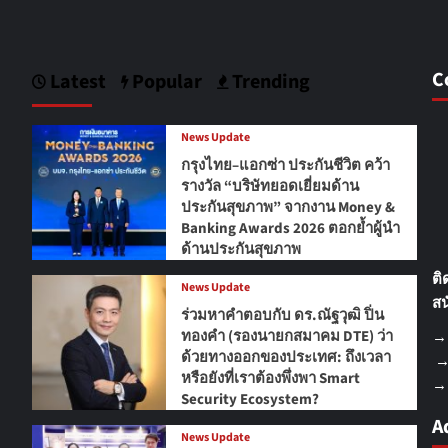
C
Latest
Popular
Trending
News Update
กรุงไทย–แอกซ่า ประกันชีวิต คว้า
รางวัล “บริษัทยอดเยี่ยมด้าน
ประกันสุขภาพ” จากงาน Money &
Banking Awards 2026 ตอกย้ำผู้นำ
ด้านประกันสุขภาพ
ติ
News Update
สน
ร่วมหาคำตอบกับ ดร.ณัฐวุฒิ ปิ่น
ทองคำ (รองนายกสมาคม DTE) ว่า
ด้วยทางออกของประเทศ: ถึงเวลา
→
หรือยังที่เราต้องพึ่งพา Smart
→ 
Security Ecosystem?
A
News Update