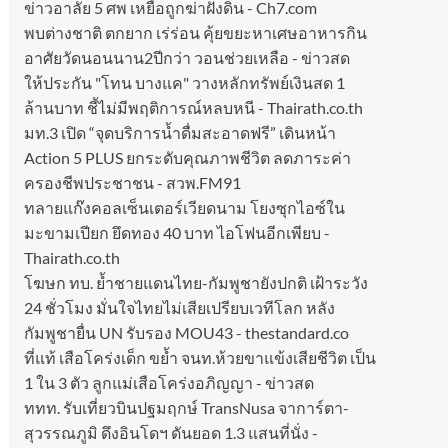
ข่าวอาลัย 5 ศพ เหยื่อถูกฆ่าฝังดิน - Ch7.com
พบต่างชาติ ตกยาก เร่ร่อน คุ้ยขยะหาเศษอาหารกิน
อาศัยวัดนอนนาน2ปีกว่า วอนช่วยเหลือ - ข่าวสด
ให้ประกัน "โทน บางแค" วางหลักทรัพย์เงินสด 1
ล้านบาท ชี้ไม่มีพฤติการณ์หลบหนี - Thairath.co.th
มท.3 เปิด “จุดบริการน้ำดื่มสะอาดฟรี” เดินหน้า
Action 5 PLUS ยกระดับคุณภาพชีวิต ลดภาระค่า
ครองชีพประชาชน - สวพ.FM91
ทลายแก๊งคอลเซ็นเตอร์เวียดนาม โยงซุกไอซ์ใน
มะขามเปียก ยึดทอง 40 บาท ไอโฟนอีกเพียบ -
Thairath.co.th
โฆษก ทบ. ย้ำชายแดนไทย-กัมพูชายังปกติ เฝ้าระวัง
24 ชั่วโมง มั่นใจไทยไม่เสียเปรียบเวทีโลก หลัง
กัมพูชายื่น UN รับรอง MOU43 - thestandard.co
ที่แท้ เสือโคร่งเด็ก ขย้ำ จนท.ห้วยขาแข้งเสียชีวิต เป็น
1 ใน 3 ตัว ลูกแม่เสือโคร่งอภิญญา - ข่าวสด
ททท. รับเที่ยวบินปฐมฤกษ์ TransNusa จาการ์ตา-
สุวรรณภูมิ ดึงอินโดฯ ดันยอด 1.3 แสนที่นั่ง -