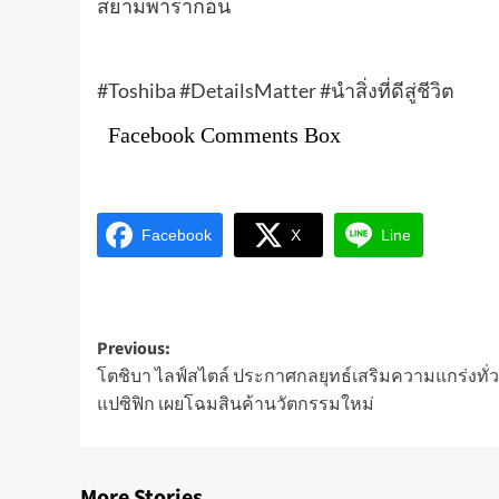
สยามพารากอน
#Toshiba #DetailsMatter #นำสิ่งที่ดีสู่ชีวิต
Facebook Comments Box
Facebook
X
Line
Post
Previous:
โตชิบา ไลฟ์สไตล์ ประกาศกลยุทธ์เสริมความแกร่งทั่ว
navigation
แปซิฟิก เผยโฉมสินค้านวัตกรรมใหม่
More Stories