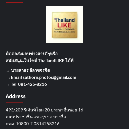
ติดต่อส่งมอบข่าวสารดีๆ
หรือ
สนับสนุนเว็บไซต์ ThailandLIKE ได้ที่
→
นายสาธร ลีลาขจรจิต
→Email
sathorn.photos@gmail.com
→ Tel
081-425-8216
Address
493/209 รีเจ้นท์โฮม 20 ประชาชื่นซอย 16
ถนนประชาชื่น แขวง/เขต บางซื่อ
กทม. 10800 T.0814258216