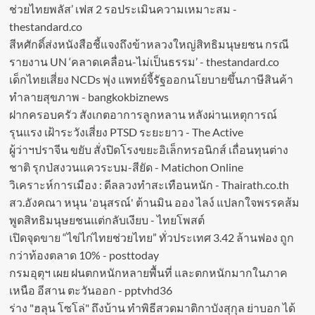
ช่วยไทยพลัส’ เฟส 2 รอประเมินความเหมาะสม -
thestandard.co
สีหศักดิ์ส่งหนังสือชี้แจงถึงข้าหลวงใหญ่สิทธิมนุษยชน กรณี
รายงาน UN ‘คลาดเคลื่อน-ไม่เป็นธรรม’ - thestandard.co
เด็กไทยเสี่ยง NCDs พุ่ง แพทย์จี้รัฐออกนโยบายขึ้นภาษีสินค้า
ทำลายสุขภาพ - bangkokbiznews
ฝากครอบครัว สังเกตอาการลูกหลาน หลังผ่านเหตุการณ์
รุนแรง เฝ้าระวังเสี่ยง PTSD ระยะยาว - The Active
ผู้ว่าฯปราจีน ขยับ สั่งปิดโรงขยะอิเล็กทรอนิกส์ เถื่อนทุนต่าง
ชาติ รุกป่สงวนแควระบม-สียัด - Matichon Online
วิเคราะห์การเมือง : ดีลลวงทำสะเทือนหนัก - Thairath.co.th
สว.อังคณา หนุน 'อนุสรณ์' ต้านมิน ออง ไลง์ แปลกใจพรรคส้ม
พูดสิทธิมนุษยชนแต่กลับเงียบ - ไทยโพสต์
เปิดจุดขาย “ไข่ไก่ไทยช่วยไทย” ทั่วประเทศ 3.42 ล้านฟอง ถูก
กว่าท้องตลาด 10% - posttoday
กรมอุตุฯ เผย ฝนตกหนักหลายพื้นที่ และตกหนักมากในภาค
เหนือ อีสาน ตะวันออก - pptvhd36
ร่าง "ฮลุน โซโล่" ถึงบ้าน ทำพิธีสวดมาติกาบังสุกุล ย่าบอก ได้