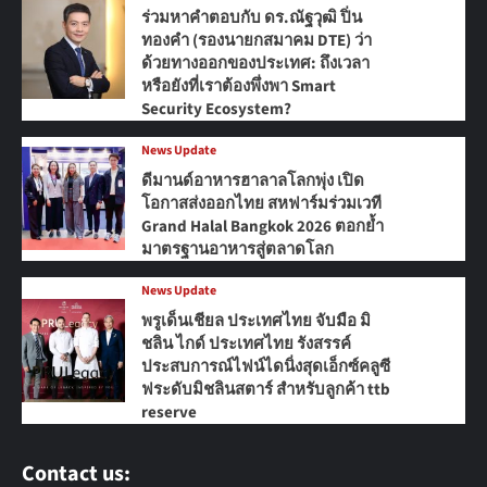
ร่วมหาคำตอบกับ ดร.ณัฐวุฒิ ปิ่น
ทองคำ (รองนายกสมาคม DTE) ว่า
ด้วยทางออกของประเทศ: ถึงเวลา
หรือยังที่เราต้องพึ่งพา Smart
Security Ecosystem?
News Update
ดีมานด์อาหารฮาลาลโลกพุ่ง เปิด
โอกาสส่งออกไทย สหฟาร์มร่วมเวที
Grand Halal Bangkok 2026 ตอกย้ำ
มาตรฐานอาหารสู่ตลาดโลก
News Update
พรูเด็นเชียล ประเทศไทย จับมือ มิ
ชลิน ไกด์ ประเทศไทย รังสรรค์
ประสบการณ์ไฟน์ไดนิ่งสุดเอ็กซ์คลูซี
ฟระดับมิชลินสตาร์ สำหรับลูกค้า ttb
reserve
Contact us: