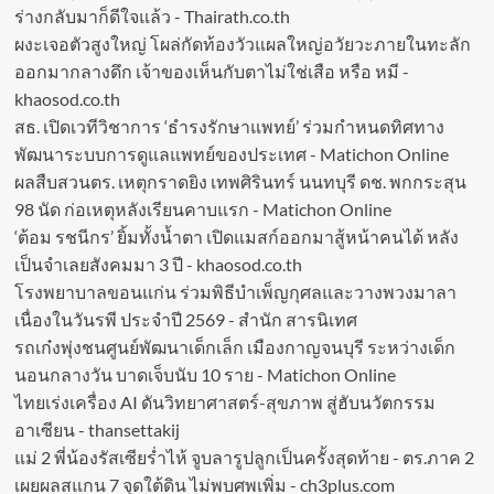
ร่างกลับมาก็ดีใจแล้ว - Thairath.co.th
ผงะเจอตัวสูงใหญ่ โผล่กัดท้องวัวแผลใหญ่อวัยวะภายในทะลัก
ออกมากลางดึก เจ้าของเห็นกับตาไม่ใช่เสือ หรือ หมี -
khaosod.co.th
สธ. เปิดเวทีวิชาการ ‘ธำรงรักษาแพทย์’ ร่วมกำหนดทิศทาง
พัฒนาระบบการดูแลแพทย์ของประเทศ - Matichon Online
ผลสืบสวนตร. เหตุกราดยิง เทพศิรินทร์ นนทบุรี ดช. พกกระสุน
98 นัด ก่อเหตุหลังเรียนคาบแรก - Matichon Online
‘ต้อม รชนีกร’ ยิ้มทั้งน้ำตา เปิดแมสก์ออกมาสู้หน้าคนได้ หลัง
เป็นจำเลยสังคมมา 3 ปี - khaosod.co.th
โรงพยาบาลขอนแก่น ร่วมพิธีบำเพ็ญกุศลและวางพวงมาลา
เนื่องในวันรพี ประจำปี 2569 - สำนัก สารนิเทศ
รถเก๋งพุ่งชนศูนย์พัฒนาเด็กเล็ก เมืองกาญจนบุรี ระหว่างเด็ก
นอนกลางวัน บาดเจ็บนับ 10 ราย - Matichon Online
ไทยเร่งเครื่อง AI ดันวิทยาศาสตร์-สุขภาพ สู่ฮับนวัตกรรม
อาเซียน - thansettakij
แม่ 2 พี่น้องรัสเซียร่ำไห้ จูบลารูปลูกเป็นครั้งสุดท้าย - ตร.ภาค 2
เผยผลสแกน 7 จุดใต้ดิน ไม่พบศพเพิ่ม - ch3plus.com