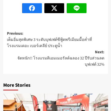
Post
Previous:
เต็มอิ่มสุดพิเศษ 3 ระดับบุฟเฟต์ซีฟู้ดพรีเมียมมื้อค่ำที่
navigation
โรงแรมเดอะ เบอร์เคลีย์ ประตูน้ำ
Next:
จัดหนัก!! โรงแรมดิเอมเมอรัลด์ฉลอง 32 ปีรับส่วนลด
บุฟเฟต์ 32%
More Stories