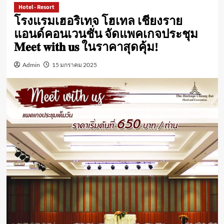
Hotel - Resort
โรงแรมเฮอริเทจ โฮเทล เชียงราย
แอนด์คอนเวนชั่น จัดแพคเกจประชุม
𝐌𝐞𝐞𝐭 𝐰𝐢𝐭𝐡 𝐮𝐬 ในราคาสุดคุ้ม!
Admin
15 มกราคม 2025