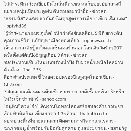
ไล่ล่าระทึก เก๋งเหยียบมิดไมล์หนีตร.ชนรถเก็บขยะยับกลางสี่
แยก 3 หนุ่มเปิดประตูเผ่น ค้นรถเจอยาบ้าอื้อ - ข่าวสด
"ธรรมนัส" ลงสงขลา ยันยังไม่คุยสูตรการเมือง "เขียว-ส้ม-แดง"
- pptvhd36
“ผู้ว่าฯ–นายก อบจ.ภูเก็ต” ผนึกกำลัง ขับเคลื่อน 5 มิติ ยกระดับ
คุณภาพชีวิต–แก้ปัญหาเมืองท่องเที่ยว - topnews.co.th
เจ้าอาวาส เสียรู้ แก๊งคอลเซ็นเตอร์ หลอกโอนเงินวัดรัวๆ 207
ครั้ง ตั้งแต่ต้นปี68 สูญเกือบ 9 ล้าน - ข่าวสด
ชลประทานเชียงใหม่เร่งพร่องน้ำปิง รับมวลน้ำเหนือไหลผ่าน
ตัวเมือง - Thai PBS
สื่อฯ ต่างประเทศ ชี้ ไทยครอบครองปืนสูงสุดในอาเซียน -
Ch7.com
7 สัญญาณเตือนตอนตื่นเช้า หากร่างกายมีเชื้อมะเร็ง จริงหรือ
ไม่? : เช็กข่าวชัวร์ - sanook.com
“อนุทิน” ควง “จ๋า” เดินงานโอทอป ลองสร้อยทองคำขาวเพชร
ล้อมทับทิมกินบ่เซี่ยง ราคา 1.35 ล้าน - Thairath.co.th
ผบ.ทบ.ลงพื้นที่ชายแดนตาก ติดตามภารกิจ กกล.นเรศวร–
ฉก.ราชมนู ย้ำพร้อมรับมือภัยคุกคาม ดูแลประชาชน - สยามรัฐ