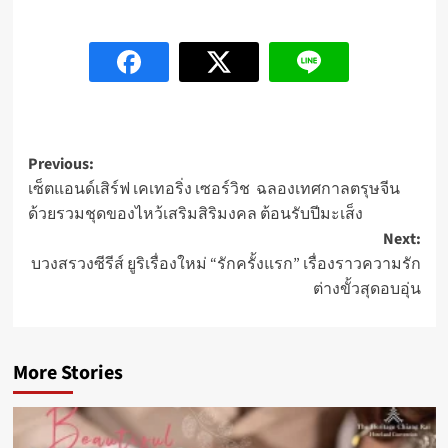
Post
Previous:
เซ็ตแอนด์เสิร์ฟ เคเทอริ่ง เซอร์วิช ฉลองเทศกาลตรุษจีน
navigation
ด้วยรวมชุดของไหว้เสริมสิริมงคล ต้อนรับปีมะเส็ง
Next:
บวงสรวงซีรีส์ ยูริเรื่องใหม่ “รักครั้งแรก” เรื่องราวความรัก
ต่างขั้วสุดอบอุ่น
More Stories