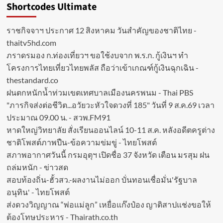
Shortcodes Ultimate
ราชกิจจาฯ ประกาศ 12 สิงหาคม วันสำคัญของชาติไทย -
thaitv5hd.com
ภราดรมอง ก.ท่องเที่ยวฯ ขอใช้งบจาก พ.ร.ก. กู้เงินฯ ทำ
โครงการไทยเที่ยวไทยพลัส ถือว่าเข้าเกณฑ์กู้เงินฉุกเฉิน -
thestandard.co
ฝนตกหนักน้ำท่วมเขตเทศบาลเมืองนครพนม - Thai PBS
"ภารกิจส่งต่อชีวิต...อวัยวะหัวใจดวงที่ 185" วันที่ 9 ส.ค.69 เวลา
ประมาณ 09.00 น. - สวพ.FM91
หาดใหญ่วิทยาลัย สั่งเรียนออนไลน์ 10-11 ส.ค. หลังอดีตครูต่าง
ชาติโพสต์ภาพปืน-ข้อความข่มขู่ - ไทยโพสต์
สภาพอากาศวันนี้ กรมอุตุฯ เปิดชื่อ 37 จังหวัด เตือน มรสุม ฝน
ถล่มหนัก - ข่าวสด
สอบท้องถิ่น-ฮั้วสว.-ผลงานไม่ออก บั่นทอนเชื่อมั่น'รัฐบาล
อนุทิน' - ไทยโพสต์
ส่งดวงวิญญาณ “พ่อแม่ลูก” เหยื่อแก๊งป๋อง ญาติสาปแช่งขอให้
ต้องโทษประหาร - Thairath.co.th