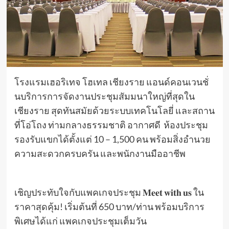
โรงแรมเฮอริเทจ โฮเทล เชียงราย แอนด์คอนเวนชั่
นบริการการจัดงานประชุมสัมมนาใหญ่ที่สุดใน
เชียงราย สุดทันสมัยด้วยระบบเทคโนโลยี่ และสถาน
ที่โอ่โถง ท่ามกลางธรรมชาติ อากาศดี ห้องประชุม
รองรับแขกได้ตั้งแต่ 10 – 1,500 คน พร้อมสิ่งอำนวย
ความสะดวกครบครัน และพนักงานมืออาชีพ
เชิญประทับใจกับแพคเกจประชุม 𝐌𝐞𝐞𝐭 𝐰𝐢𝐭𝐡 𝐮𝐬 ใน
ราคาสุดคุ้ม! เริ่มต้นที่ 650 บาท/ท่าน พร้อมบริการ
พิเศษได้แก่ แพคเกจประชุมเต็มวัน