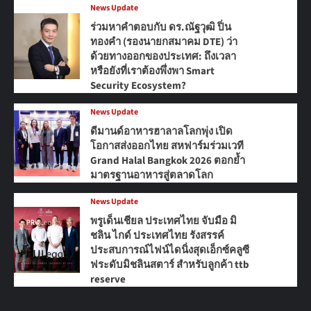
News Update
ร่วมหาคำตอบกับ ดร.ณัฐวุฒิ ปิ่น
ทองคำ (รองนายกสมาคม DTE) ว่า
ด้วยทางออกของประเทศ: ถึงเวลา
หรือยังที่เราต้องพึ่งพา Smart
Security Ecosystem?
News Update
ดีมานด์อาหารฮาลาลโลกพุ่ง เปิด
โอกาสส่งออกไทย สหฟาร์มร่วมเวที
Grand Halal Bangkok 2026 ตอกย้ำ
มาตรฐานอาหารสู่ตลาดโลก
News Update
พรูเด็นเชียล ประเทศไทย จับมือ มิ
ชลิน ไกด์ ประเทศไทย รังสรรค์
ประสบการณ์ไฟน์ไดนิ่งสุดเอ็กซ์คลูซี
ฟระดับมิชลินสตาร์ สำหรับลูกค้า ttb
reserve