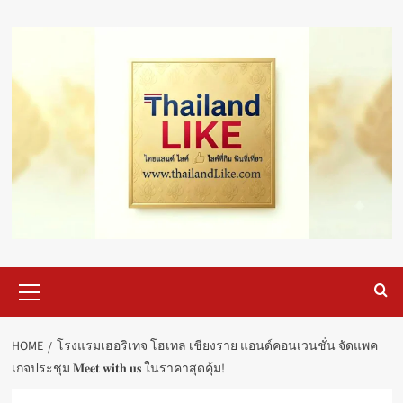
Skip
to
content
Primary
Menu
HOME
โรงแรมเฮอริเทจ โฮเทล เชียงราย แอนด์คอนเวนชั่น จัดแพค
เกจประชุม 𝐌𝐞𝐞𝐭 𝐰𝐢𝐭𝐡 𝐮𝐬 ในราคาสุดคุ้ม!