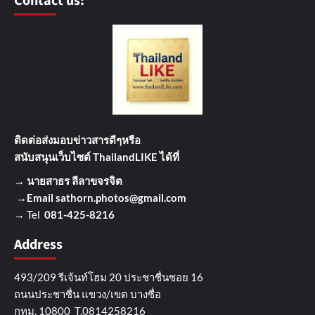
Contact us:
ติดต่อส่งมอบข่าวสารดีๆ
หรือ
สนับสนุนเว็บไซต์ ThailandLIKE ได้ที่
→
นายสาธร ลีลาขจรจิต
→Email
sathorn.photos@gmail.com
→ Tel
081-425-8216
Address
493/209 รีเจ้นท์โฮม 20 ประชาชื่นซอย 16
ถนนประชาชื่น แขวง/เขต บางซื่อ
กทม. 10800 T.0814258216