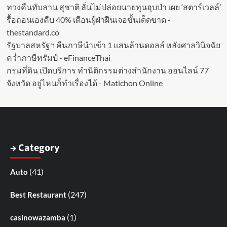
ทวงคืนทับลาน สุชาติ ลั่นไม่ปล่อยนายทุนฮุบป่า เผย ‘สตาร์เวลล์’
รื้อถอนเองคืบ 40% เตือนผู้ฝ่าฝืนเจอขั้นเด็ดขาด -
thestandard.co
รัฐบาลสหรัฐฯ คืนภาษีนำเข้า 1 แสนล้านดอลล์ หลังศาลวินิจฉัย
คว่ำภาษีทรัมป์ - eFinanceThai
กรมที่ดิน เปิดบริการ ทำนิติกรรมต่างสำนักงาน ออนไลน์ 77
จังหวัด อยู่ไหนก็ทำเรื่องได้ - Matichon Online
→ Category
(41)
Auto
(247)
Best Restaurant
(1)
casinowazamba