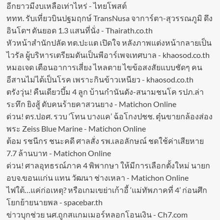
อีกยาวมีงบเหลือเท่าไหร่ - ไทยโพสต์
ททท. รับเที่ยวบินปฐมฤกษ์ TransNusa จาการ์ตา-สุวรรณภูมิ ดึง
อินโดฯ ดันยอด 1.3 แสนที่นั่ง - Thairath.co.th
หัวหน้าสำนักปลัด ทต.ปะแต เปิดใจ หลังภาพแต่งหน้ากลายเป็น
ไวรัล ผู้บริหารเตรียมดันเป็นพีอาร์เพจเทศบาล - khaosod.co.th
หมอเจด เตือนอาการเสี่ยง ไหลตาย ไขข้อสงสัยแบบชัดๆ คน
อีสานไม่ได้เป็นโรค เพราะกินข้าวเหนียว - khaosod.co.th
ตรังวุ่น! คืนเดียวบึ้ม 4 ลูก บ้านกำนันดัง-สนามชนโค รปภ.ล่า
ระทึก ยิงสู้ ดับคนร้ายคาสวนยาง - Matichon Online
ด่วน! ตร.ปอศ. รวบ ‘โทน บางแค’ ฉ้อโกงปชช. ตุ๋นขายกล้องส่อง
พระ Zeiss Blue Marine - Matichon Online
ต้อม รชนีกร ชนะคดี ศาลสั่ง รพ.เลอลักษณ์ ชดใช้ค่าเสียหาย
7.7 ล้านบาท - Matichon Online
ด่วน! ศาลอุทธรณ์ภาค 4 พิพากษา ให้มีการเลือกตั้งใหม่ นายก
อบจ.ขอนแก่น แทน วัฒนา ช่างเหลา - Matichon Online
ไฟใต้…แค่ก่อเหตุ? หรือเกมเขย่าเก้าอี้ ‘แม่ทัพภาคที่ 4’ ก่อนศึก
โยกย้ายนายพล - spacebar.th
ข่าวบุกช่วย นศ.ถูกสแกมเมอร์หลอกโอนเงิน - Ch7.com