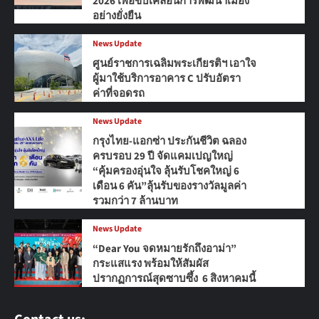
2026 เพื่อขับเคลื่อนการพัฒนาเมือง
อย่างยั่งยืน
News Update
ศูนย์ราชการเฉลิมพระเกียรติฯ เอาใจ
ผู้มาใช้บริการอาคาร C ปรับอัตรา
ค่าที่จอดรถ
News Update
กรุงไทย-แอกซ่า ประกันชีวิต ฉลอง
ครบรอบ 29 ปี จัดแคมเปญใหญ่
“คุ้มครองอุ่นใจ ลุ้นรับโชคใหญ่ 6
เดือน 6 คัน”ลุ้นรับของรางวัลมูลค่า
รวมกว่า 7 ล้านบาท
News Update
“Dear You จดหมายรักถึงอาม่า”
กระแสแรง พร้อมให้สัมผัส
ปรากฏการณ์สุดซาบซึ้ง 6 สิงหาคมนี้