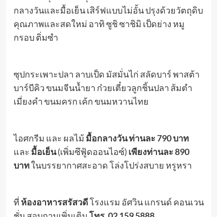
กลางวันและมื้อเย็น เสิร์ฟแบบไม่อั้น ปรุงด้วยวัตถุดิบ
คุณภาพและสดใหม่ อาทิ ซูชิ ซาชิมิ เป็ดย่าง หมู
กรอบ ติ่มซำ
ซุปกระเพาะปลา ลาบเป็ด มัสมั่นไก่ สลัดบาร์ พาสต้า
บาร์บีคิว ขนมจีนน้ำยา ก๋วยเตี๋ยวลูกชิ้นปลา ส้มตำ
เมี่ยงคำ ขนมครก เค้ก ขนมหวานไทย
ไอศกรีม และ ผลไม้
มื้อกลางวัน ท่านละ 790 บาท
และ
มื้อเย็น
(เพิ่มซึฟู้ดออนไอซ์)
เพียงท่านละ 890
บาท
ในบรรยากาศสะอาด โล่งโปร่งสบาย หรูหรา
ที่
ห้องอาหารสรัสวดี
โรงแรม อัศวิน แกรนด์ คอนเวน
ชั่น สอบถามเพิ่มเติม
โทร. 02 159 5888