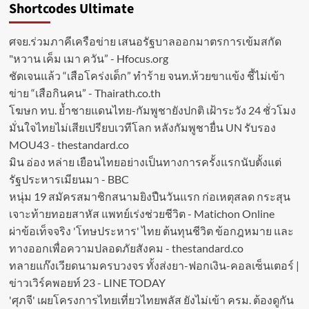
Shortcodes Ultimate
ศจย.ร่วมภาคีเครือข่าย เสนอรัฐบาลออกมาตรการเข้มสกัด
"หวาน เค็ม เมา ควัน” - Hfocus.org
ชัดเจนแล้ว “เสือโคร่งเด็ก” ทำร้าย จนท.ห้วยขาแข้ง ชี้ไม่เข้า
ข่าย “เสือกินคน” - Thairath.co.th
โฆษก ทบ. ย้ำชายแดนไทย-กัมพูชายังปกติ เฝ้าระวัง 24 ชั่วโมง
มั่นใจไทยไม่เสียเปรียบเวทีโลก หลังกัมพูชายื่น UN รับรอง
MOU43 - thestandard.co
มิน อ่อง หล่าย เยือนไทยอย่างเป็นทางการครั้งแรกนับตั้งแต่
รัฐประหารเมียนมา - BBC
หนุ่ม 19 สมัครสมาชิกสนามยิงปืนวันแรก ก่อเหตุสลด กระสุน
เจาะท้ายทอยสาหัส แพทย์เร่งช่วยชีวิต - Matichon Online
ผ่าข้อเท็จจริง 'โทษประหาร' ไทย ต้นทุนชีวิต ข้อกฎหมาย และ
ทางออกเพื่อความปลอดภัยสังคม - thestandard.co
ทลายแก๊งเวียดนามครบวงจร ทั้งส่งยา-ฟอกเงิน-คอลเซ็นเตอร์ |
ข่าวเวิร์คพอยท์ 23 - LINE TODAY
'ศุภจี' เผยโครงการไทยเที่ยวไทยพลัส ยังไม่เข้า ครม. ต้องดูกัน