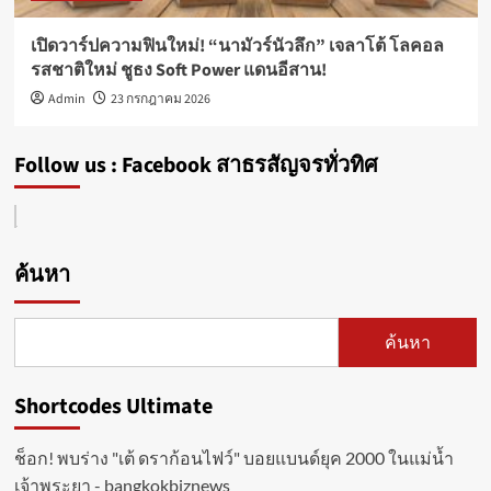
เปิดวาร์ปความฟินใหม่! “นามัวร์นัวลึก” เจลาโต้ โลคอล
รสชาติใหม่ ชูธง Soft Power แดนอีสาน!
Admin
23 กรกฎาคม 2026
Follow us : Facebook สาธรสัญจรทั่วทิศ
ค้นหา
ค้นหา
Shortcodes Ultimate
ช็อก! พบร่าง "เต้ ดราก้อนไฟว์" บอยแบนด์ยุค 2000 ในแม่น้ำ
เจ้าพระยา - bangkokbiznews