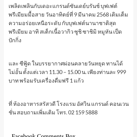
เพลิดเพลินกับเดอะแกรนด์ซันเดย์บรันช์ บุฟเฟต์
พรีเมียมมื้อสาย วันอาทิตย์ที่ 9 มีนาคม 2568 เติมเต็ม
ความอร่อยเหนือระดับ กับบุฟเฟต์นานาชาติสุด
พรีเมียม อาทิ สเต็กเนื้อวากิว ซูชิ ซาชิมิ หมูหัน เป็ด
ปักกิ่ง
และ ซีฟู้ด ในบรรยากาศผ่อนคลายวันหยุด ทานได้
ไม่อั้น ตั้งแต่เวลา 11.30 – 15.00 น. เพียงท่านละ 999
บาท พร้อมรับเครื่องดื่มฟรี 1 แก้ว
ที่ ห้องอาหารสรัสวดี โรงแรม อัศวิน แกรนด์ คอนเวน
ชั่น สอบถามเพิ่มเติม โทร. 02 159 5888
Facebook Comments Box