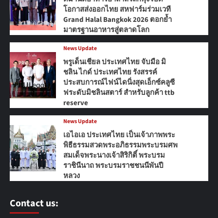
โอกาสส่งออกไทย สหฟาร์มร่วมเวที
Grand Halal Bangkok 2026 ตอกย้ำ
มาตรฐานอาหารสู่ตลาดโลก
News Update
พรูเด็นเชียล ประเทศไทย จับมือ มิ
ชลิน ไกด์ ประเทศไทย รังสรรค์
ประสบการณ์ไฟน์ไดนิ่งสุดเอ็กซ์คลูซี
ฟระดับมิชลินสตาร์ สำหรับลูกค้า ttb
reserve
News Update
เอไอเอ ประเทศไทย เป็นเจ้าภาพพระ
พิธีธรรมสวดพระอภิธรรมพระบรมศพ
สมเด็จพระนางเจ้าสิริกิติ์ พระบรม
ราชินีนาถ พระบรมราชชนนีพันปี
หลวง
Contact us: