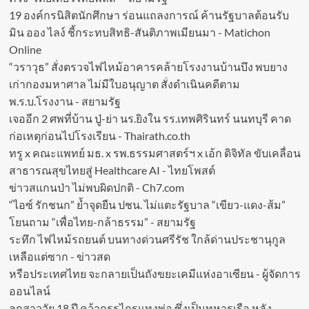
19 องค์กรนิสิตนักศึกษา ร่อนแถลงการณ์ ค้านรัฐบาลต้อนรับ
มิน ออง ไลง์ ชี้กระทบสิทธิ-สันติภาพเมียนมา - Matichon
Online
“วราวุธ” สั่งตรวจไฟไหม้อาคารคล้ายโรงงานบ้านบึง พบยาง
เก่ากองมหาศาล ไม่มีใบอนุญาต สั่งดำเนินคดีตาม
พ.ร.บ.โรงงาน - สยามรัฐ
เจออีก 2 ศพที่บ้าน ปู่-ย่า นร.ยิงใน รร.เทพศิรินทร์ นนทบุรี คาด
ก่อเหตุก่อนไปโรงเรียน - Thairath.co.th
ทรู x คณะแพทย์ มธ. x รพ.ธรรมศาสตร์ฯ x เอ้ก ดิจิทัล ขับเคลื่อน
สาธารณสุขไทยสู่ Healthcare AI - ไทยโพสต์
ข่าวสแกนป่า ไม่พบผิดปกติ - Ch7.com
“ไอซ์ รักชนก” ย้ำจุดยืน ปชน. ไม่แตะรัฐบาล “เขียว-แดง-ส้ม”
โยนถาม “เพื่อไทย-กล้าธรรม” - สยามรัฐ
ระทึก ไฟไหม้รถยนต์ บนทางด่วนศรีรัช ใกล้ด่านประชานุกูล
เหลือแต่ซาก - ข่าวสด
หรือประเทศไทย จะกลายเป็นถังขยะเคมีแห่งอาเซียน - ผู้จัดการ
ออนไลน์
ลูกสาววัย 18 ปี คว้ากรรไกรแทงพ่อ ซึ่งเป็นทหารเรือ หลัง