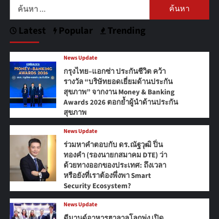
ค้นหา
สำหรับ:
Latest
Popular
Trending
News Update
กรุงไทย–แอกซ่า ประกันชีวิต คว้า
รางวัล “บริษัทยอดเยี่ยมด้านประกัน
สุขภาพ” จากงาน Money & Banking
Awards 2026 ตอกย้ำผู้นำด้านประกัน
สุขภาพ
News Update
ร่วมหาคำตอบกับ ดร.ณัฐวุฒิ ปิ่น
ทองคำ (รองนายกสมาคม DTE) ว่า
ด้วยทางออกของประเทศ: ถึงเวลา
หรือยังที่เราต้องพึ่งพา Smart
Security Ecosystem?
News Update
ดีมานด์อาหารฮาลาลโลกพุ่ง เปิด