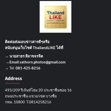
ติดต่อส่งมอบข่าวสารดีๆ
หรือ
สนับสนุนเว็บไซต์ ThailandLIKE ได้ที่
→
นายสาธร ลีลาขจรจิต
→Email
sathorn.photos@gmail.com
→ Tel
081-425-8216
Address
493/209 รีเจ้นท์โฮม 20 ประชาชื่นซอย 16
ถนนประชาชื่น แขวง/เขต บางซื่อ
กทม. 10800 T.0814258216