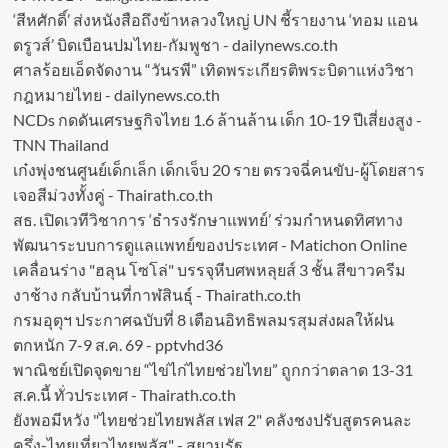
‘สีหศักดิ์’ ส่งหนังสือถึงข้าหลวงใหญ่ UN ชี้รายงาน ‘ทอม แอน
ดรูวส์’ บิดเบือนปมไทย-กัมพูชา - dailynews.co.th
ศาลร้อยเอ็ดจัดงาน “วันรพี” เทิดพระเกียรติพระบิดาแห่งวิชา
กฎหมายไทย - dailynews.co.th
NCDs กดดันเศรษฐกิจไทย 1.6 ล้านล้าน เด็ก 10-19 ปีเสี่ยงสูง -
TNN Thailand
เก๋งพุ่งชนศูนย์เด็กเล็ก เด็กเจ็บ 20 ราย ตรวจฉี่คนขับ-ผู้โดยสาร
เจอสีม่วงทั้งคู่ - Thairath.co.th
สธ. เปิดเวทีวิชาการ ‘ธำรงรักษาแพทย์’ ร่วมกำหนดทิศทาง
พัฒนาระบบการดูแลแพทย์ของประเทศ - Matichon Online
เคลื่อนร่าง "ฮลุน โซโล่" บรรจุหีบศพหลุยส์ 3 ชั้น สีขาวครีม
งาช้าง กลับบ้านที่กาฬสินธุ์ - Thairath.co.th
กรมอุตุฯ ประกาศฉบับที่ 8 เตือนอิทธิพลมรสุมส่งผลให้ฝน
ตกหนัก 7-9 ส.ค. 69 - pptvhd36
พาณิชย์เปิดจุดขาย “ไข่ไก่ไทยช่วยไทย” ถูกกว่าตลาด 13-31
ส.ค.นี้ ทั่วประเทศ - Thairath.co.th
ยังพอมีหวัง "ไทยช่วยไทยพลัส เฟส 2" คลังชงปรับสูตรคนละ
ครึ่ง-ไทยเที่ยวไทยพลัส" - สยามรัฐ