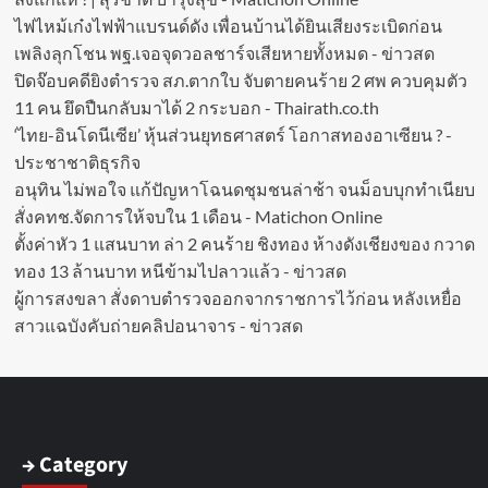
ไฟไหม้เก๋งไฟฟ้าแบรนด์ดัง เพื่อนบ้านได้ยินเสียงระเบิดก่อน
เพลิงลุกโชน พฐ.เจอจุดวอลชาร์จเสียหายทั้งหมด - ข่าวสด
ปิดจ๊อบคดียิงตำรวจ สภ.ตากใบ จับตายคนร้าย 2 ศพ ควบคุมตัว
11 คน ยึดปืนกลับมาได้ 2 กระบอก - Thairath.co.th
‘ไทย-อินโดนีเซีย’ หุ้นส่วนยุทธศาสตร์ โอกาสทองอาเซียน ? -
ประชาชาติธุรกิจ
อนุทิน ไม่พอใจ แก้ปัญหาโฉนดชุมชนล่าช้า จนม็อบบุกทำเนียบ
สั่งคทช.จัดการให้จบใน 1 เดือน - Matichon Online
ตั้งค่าหัว 1 แสนบาท ล่า 2 คนร้าย ชิงทอง ห้างดังเชียงของ กวาด
ทอง 13 ล้านบาท หนีข้ามไปลาวแล้ว - ข่าวสด
ผู้การสงขลา สั่งดาบตำรวจออกจากราชการไว้ก่อน หลังเหยื่อ
สาวแฉบังคับถ่ายคลิปอนาจาร - ข่าวสด
→ Category