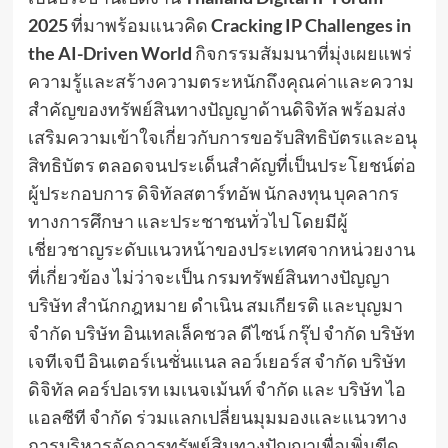
2025
ที่มาพร้อมแนวคิด
Cracking
IP
Challenges
in
the
AI-Driven
World
กิจกรรมสัมมนาที่มุ่งเผยแพร่
ความรู้และสร้างความตระหนักถึงคุณค่าและความ
สำคัญของทรัพย์สินทางปัญญาด้านดิจิทัล พร้อมส่ง
เสริมความเข้าใจเกี่ยวกับการขอรับสิทธิบัตรและอนุ
สิทธิบัตร ตลอดจนประเด็นสำคัญที่เป็นประโยชน์ต่อ
ผู้ประกอบการ ดิจิทัลสตาร์ทอัพ นักลงทุน บุคลากร
ทางการศึกษา และประชาชนทั่วไป โดยมีผู้
เชี่ยวชาญระดับแนวหน้าของประเทศจากหน่วยงาน
ที่เกี่ยวข้อง ไม่ว่าจะเป็น กรมทรัพย์สินทางปัญญา
บริษัท สำนักกฎหมาย ดำเนิน สมเกียรติ และบุญมา
จำกัด บริษัท อินเทลเล็คชวล ดีไซน์ กรุ๊ป จำกัด บริษัท
เจทีเจบี อินเตอร์เนชั่นแนล ลอว์เยอร์ส จำกัด บริษัท
ดิจิทัล คอร์ปอเรท เมเนจเม้นท์ จำกัด และ บริษัท ไอ
แอลซีที จำกัด ร่วมแลกเปลี่ยนมุมมองและแนวทาง
การบริหารจัดการทรัพย์สินทางปัญญาเพื่อเพิ่มขีด