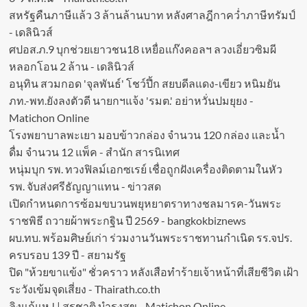
สหรัฐคืนภาษีแล้ว 3 ล้านล้านบาท หลังศาลฎีกาคว่ำภาษีทรัมป์
- เดลินิวส์
ศปอส.ภ.9 บุกช่วยเยาวชน18 เหยื่อแก๊งคอลฯ ลวงเอี่ยวซิมผี
หลอกโอน 2 ล้าน - เดลินิวส์
อนุทิน สวมกอด 'จุลพันธ์' โชว์ปึ้ก สยบดีลแดง-เขียว หนิมยัน
ภท.-พท.ยังลงตัวดี นายกฯแจ้ง 'รมต.' อย่าหวั่นปมยุยง -
Matichon Online
โรงพยาบาลพะเยา มอบข้าวกล่อง จำนวน 120 กล่อง และน้ำ
ดื่ม จำนวน 12 แพ็ค - สำนัก สารนิเทศ
หนุ่มบุก รพ. ทวงฟิลม์เอกซเรย์ เชื่อถูกฝังเครื่องติดตามในหัว
รพ. จับส่งศรีธัญญาแทน - ข่าวสด
เปิดกำหนดการซ้อมขบวนพยุหยาตราทางชลมารค-วันพระ
ราชพิธี ถวายผ้าพระกฐิน ปี 2569 - bangkokbiznews
ผบ.ทบ. พร้อมศิษย์เก่า ร่วมงานวันพระราชทานกำเนิด รร.จปร.
ครบรอบ 139 ปี - สยามรัฐ
ปิด "ห้วยขาแข้ง" ชั่วคราว หลังเสือทำร้ายเจ้าหน้าที่เสียชีวิต เฝ้า
ระวังเข้มจุดเสี่ยง - Thairath.co.th
ลิงแก้แห ! | สุรชาติ บำรุงสุข - Matichon Online