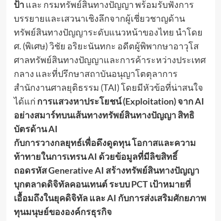
ป้า
และ กรมทรัพย์สินทางปัญญา พร้อมรับฟังการ
บรรยายและเสวนาเชิงลึกจากผู้เชี่ยวชาญด้าน
ทรัพย์สินทางปัญญาระดับแนวหน้าของไทย นำโดย
ศ. (พิเศษ) วิชัย อริยะนันทกะ อดีตผู้พิพากษาอาวุโส
ศาลทรัพย์สินทางปัญญาและการค้าระหว่างประเทศ
กลาง และที่ปรึกษาสถาบันอนุญาโตตุลาการ
สำนักงานศาลยุติธรรม (TAI) โดยมีหัวข้อที่น่าสนใจ
ได้แก่
การแสวงหาประโยชน์ (Exploitation) จาก AI
อย่างสมาร์ทบนเส้นทางทรัพย์สินทางปัญญา สิทธิ
บัตรด้าน AI
กับการวางกลยุทธ์เพื่อดึงดูดทุน โอกาสและความ
ท้าทายในการเทรน AI ด้วยข้อมูลที่มีลิขสิทธิ์
ถอดรหัส Generative AI สร้างทรัพย์สินทางปัญญา
บุกตลาดดิจิทัลคอนเทนต์ ระบบ PCT เป้าหมายที่
เอื้อมถึงในยุคดิจิทัล และ AI กับการส่งเสริมศักยภาพ
ทุนมนุษย์ขององค์กรธุรกิจ