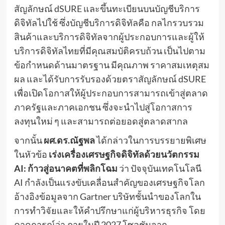
สัญลักษณ์ dSURE และขึ้นทะเบียนบนบัญชีบริการ
ดิจิทัลไปใช้ ซึ่งบัญชีบริการดิจิทัลคือ กลไกรวบรวม
สินค้าและบริการดิจิทัลจากผู้ประกอบการและผู้ให้
บริการดิจิทัลไทยที่มีคุณสมบัติครบถ้วน เป็นไปตาม
ข้อกำหนดด้านมาตรฐาน มีคุณภาพ ราคาสมเหตุสม
ผล และได้รับการรับรองด้วยตราสัญลักษณ์ dSURE
เพื่อเปิดโอกาสให้ผู้ประกอบการสามารถเข้าสู่ตลาด
ภาครัฐและภาคเอกชน ซึ่งจะนำไปสู่โอกาสการ
ลงทุนใหม่ ๆ และสามารถต่อยอดสู่ตลาดสากล
จากนั้น
ผศ.ดร.ณัฐพล
ได้กล่าวในการบรรยายพิเศษ
ในหัวข้อ
เร่งเครื่องเศรษฐกิจดิจิทัลด้วยนวัตกรรม
AI: ก้าวสู่อนาคตที่พลิกโฉม
ว่า ปัจจุบันเทคโนโลนี
AI กำลังเป็นแรงขับเคลื่อนสำคัญของเศรษฐกิจโลก
อ้างอิงข้อมูลจาก Gartner บริษัทชั้นนำของโลกใน
การทำวิจัยและให้คำปรึกษาแก่ผู้บริหารธุรกิจ โดย
คาดการณ์ว่า ภายในปี 2027 โซลูชันจาก