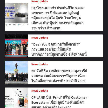
News Update
กรุงไทย-แอกซ่า ประกันชีวิต ฉลอง
ครบรอบ 29 ปี จัดแคมเปญใหญ่
“คุ้มครองอุ่นใจ ลุ้นรับโชคใหญ่ 6
เดือน 6 คัน”ลุ้นรับของรางวัลมูลค่า
รวมกว่า 7 ล้านบาท
News Update
“Dear You จดหมายรักถึงอาม่า”
กระแสแรง พร้อมให้สัมผัส
ปรากฏการณ์สุดซาบซึ้ง 6 สิงหาคมนี้
News Update
NT จัดพิธีถวายสักการะพระอนุสาวรีย์
จอมพล สมเด็จพระราชปิตุลาฯ เนื่อง
ในวันสื่อสารแห่งชาติ ประจำปี 2569
News Update
CP LAND ปั้น ‘Pri-d’ สร้าง Customer
Ecosystem เชื่อมลูกบ้าน-พันธมิตร
ขยายมูลค่าธุรกิจระยะยาว