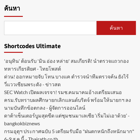
ค้นหา
ค้นหา
Shortcodes Ultimate
'อนุทิน' ต้อนรับ 'มิน อ่อง หล่าย' สมเกียรติ! นำตรวจแถวกอง
ทหารเกียรติยศ - ไทยโพสต์
ด่วน! ออกหมายจับ โทน บางแค ตำรวจนำทีมตรวจค้น ยังไร้
วี่แววเซียนพระดัง - ข่าวสด
SEC Watch เปิดผลเจรจา! รมช.คมนาคมอ้างเตรียมเสนอ
ครม.รับทราบผลศึกษายกเลิกแลนด์บริดจ์ พร้อมให้นายกฯ ลง
นามบันทึกข้อตกลง - ผู้จัดการออนไลน์
ดาต้าเซ็นเตอร์บูมสุดขีด แต่ชุมชนมาเลเซีย ‘เริ่มไม่เอาด้วย’ -
bangkokbiznews
กรมอุตุฯ ประกาศฉบับ 5 เตรียมรับมือ "ฝนตกหนักถึงหนักมาก"
6-9 ส.ค.นี้ - Thairath.co.th