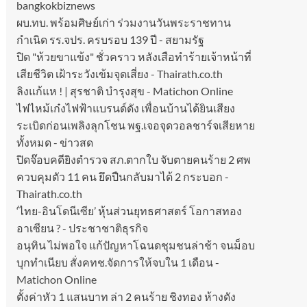
bangkokbiznews
ผบ.ทบ. พร้อมศิษย์เก่า ร่วมงานวันพระราชทาน
กำเนิด รร.จปร. ครบรอบ 139 ปี - สยามรัฐ
ปิด "ห้วยขาแข้ง" ชั่วคราว หลังเสือทำร้ายเจ้าหน้าที่
เสียชีวิต เฝ้าระวังเข้มจุดเสี่ยง - Thairath.co.th
ลิงแก้แห ! | สุรชาติ บำรุงสุข - Matichon Online
ไฟไหม้เก๋งไฟฟ้าแบรนด์ดัง เพื่อนบ้านได้ยินเสียง
ระเบิดก่อนเพลิงลุกโชน พฐ.เจอจุดวอลชาร์จเสียหาย
ทั้งหมด - ข่าวสด
ปิดจ๊อบคดียิงตำรวจ สภ.ตากใบ จับตายคนร้าย 2 ศพ
ควบคุมตัว 11 คน ยึดปืนกลับมาได้ 2 กระบอก -
Thairath.co.th
‘ไทย-อินโดนีเซีย’ หุ้นส่วนยุทธศาสตร์ โอกาสทอง
อาเซียน ? - ประชาชาติธุรกิจ
อนุทิน ไม่พอใจ แก้ปัญหาโฉนดชุมชนล่าช้า จนม็อบ
บุกทำเนียบ สั่งคทช.จัดการให้จบใน 1 เดือน -
Matichon Online
ตั้งค่าหัว 1 แสนบาท ล่า 2 คนร้าย ชิงทอง ห้างดัง