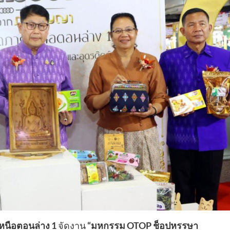
เหนือตอนล่าง
1
จัดงาน
“มหกรรม
OTOP ช็อปหรรษา