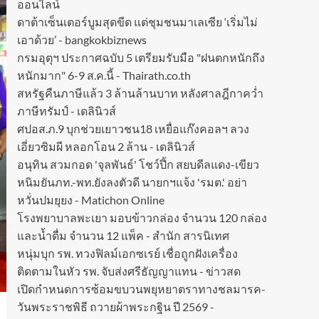
ออนไลน์
ดาต้าเซ็นเตอร์บูมสุดขีด แต่ชุมชนมาเลเซีย ‘เริ่มไม่
เอาด้วย’ - bangkokbiznews
กรมอุตุฯ ประกาศฉบับ 5 เตรียมรับมือ "ฝนตกหนักถึง
หนักมาก" 6-9 ส.ค.นี้ - Thairath.co.th
สหรัฐคืนภาษีแล้ว 3 ล้านล้านบาท หลังศาลฎีกาคว่ำ
ภาษีทรัมป์ - เดลินิวส์
ศปอส.ภ.9 บุกช่วยเยาวชน18 เหยื่อแก๊งคอลฯ ลวง
เอี่ยวซิมผี หลอกโอน 2 ล้าน - เดลินิวส์
อนุทิน สวมกอด 'จุลพันธ์' โชว์ปึ้ก สยบดีลแดง-เขียว
หนิมยันภท.-พท.ยังลงตัวดี นายกฯแจ้ง 'รมต.' อย่า
หวั่นปมยุยง - Matichon Online
โรงพยาบาลพะเยา มอบข้าวกล่อง จำนวน 120 กล่อง
และน้ำดื่ม จำนวน 12 แพ็ค - สำนัก สารนิเทศ
หนุ่มบุก รพ. ทวงฟิลม์เอกซเรย์ เชื่อถูกฝังเครื่อง
ติดตามในหัว รพ. จับส่งศรีธัญญาแทน - ข่าวสด
เปิดกำหนดการซ้อมขบวนพยุหยาตราทางชลมารค-
วันพระราชพิธี ถวายผ้าพระกฐิน ปี 2569 -