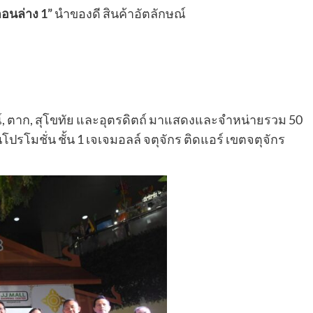
อนล่าง 1”
นำของดี สินค้าอัตลักษณ์
รณ์, ตาก, สุโขทัย และอุตรดิตถ์ มาแสดงและจำหน่ายรวม 50
โปรโมชั่น ชั้น 1 เจเจมอลล์ จตุจักร ติดแอร์ เขตจตุจักร