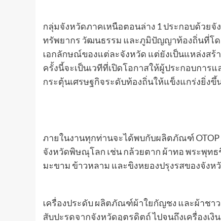
กลุ่มจังหวัดภาคเหนือตอนล่าง 1 ประกอบด้วยจังห
ทรัพยากร วัฒนธรรม และภูมิปัญญาท้องถิ่นที่โดด
เอกลักษณ์ของแต่ละจังหวัด แต่ยังเป็นแหล่งสร้
ครั้งนี้จะเป็นเวทีที่เปิดโอกาสให้ผู้ประกอบก
กระตุ้นเศรษฐกิจระดับท้องถิ่นให้แข็งแกร่งยิ่งขึ้
ภายในงานทุกท่านจะได้พบกับผลิตภัณฑ์ OTOP ค
จังหวัดพิษณุโลก เช่น กล้วยตาก ผ้าทอ พระพ
มะขาม ข้าวหลาม และขิงหยองปรุงรสของจังหวั
เครื่องประดับ ผลิตภัณฑ์ผ้าใยกัญชง และผ้าชา
สับปะรดจากจังหวัดอุตรดิตถ์ ไปจนถึงเครื่องเง