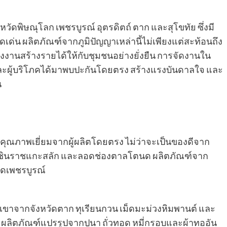
วัดพิษณุโลก เพชรบูรณ์ อุตรดิตถ์ ตาก และสุโขทัย ซึ่งมี
เด่น ผลิตภัณฑ์จากภูมิปัญญาเหล่านี้ไม่เพียงแต่สะท้อนถึง
างงานสร้างรายได้ให้กับชุมชนอย่างยั่งยืน การจัดงานใน
ารและผู้บริโภคได้มาพบปะกันโดยตรง สร้างแรงบันดาลใจ และ
น
ุณภาพเยี่ยมจากผู้ผลิตโดยตรง ไม่ว่าจะเป็นของดีจาก
ุทธชินราชแกะสลัก และลอดช่องตาลโตนด ผลิตภัณฑ์จาก
ดเพชรบูรณ์
วเขาจากจังหวัดตาก ทุเรียนกวน เม็ดมะม่วงหิมพานต์ และ
ิน ผลิตภัณฑ์แปรรูปจากปูนา ถั่วทอด หมี่กรอบและผ้าทออัน