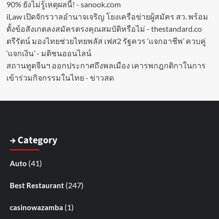
90% ยังไม่รู้เหตุผลนี้! - sanook.com
iLaw เปิดจักรวาลอำนาจเจริญ โยงเครือข่ายผู้สมัคร สว. พร้อม
ตั้งข้อสังเกตลงสมัครตรงคุณสมบัติหรือไม่ - thestandard.co
ตรีรัตน์ มองไทยช่วยไทยพลัส เฟส2 รัฐควร ‘แจกอาชีพ’ ควบคู่
‘แจกเงิน’ - มติชนออนไลน์
สถานทูตจีนฯ ออกประกาศถึงพลเมือง เคารพกฎกติกาในการ
เข้าร่วมกิจกรรมในไทย - ข่าวสด
→ Category
(41)
Auto
(247)
Best Restaurant
(1)
casinowazamba