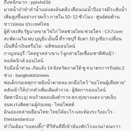
ถึงหนักมาก - pptvhd36
มวลน้ำป่าทำลำน้ำแม่แตงล้นตลิ่ง เตือนแม่น้ำปิงอาจมีระดับน้ำ
เพิ่มสูงขึ้นอย่างรวดเร็ว ภายใน 10–12 ชั่วโมง - ศูนย์ต่อต้าน
ข่าวปลอม ประเทศไทย
ผู้ค้าสงสัย รัฐบาลขาย ไข่ไก่ ไทยช่วยไทย ช่วยใคร - Ch7.com
สะพัด เนวิน พบ บุญยิ่ง เย็นนี้ ที่ราชบุรี จับตา 10 งูเขียว เปลี่ยน
เป็นสีน้ำเงินหรือไม่ - มติชนออนไลน์
กาญจนบุรี : ไคยจูวหล่าเขาะว์ ผูกสายใยเชื่อมชาติพันธุ์!! -
ทอล์คนิวส์ ออนไลน์
รับมือน้ำท่วม-ภัยแล้ง 14 จังหวัดภาคใต้ ชู 4 มาตรการรับฝน 2
ช่วง - bangkokbiznews
พ่อเด็กก่อเหตุกราดยิงน้ำตาคลอ ยกมือไหว้ “ขอโทษผู้เสียหาย”
หลังเข้าให้ปากคำเพิ่มเติมตำรวจ - ผู้จัดการออนไลน์
ปัตตานีระอุ! คนร้ายลอบยิงตำรวจ สภ.ทุ่งยางแดง บาดเจ็บ
จนท.เร่งติดตามผู้ก่อเหตุ - ไทยโพสต์
มินอ่องหล่ายเยือนไทย: ไทยได้อะไร และต้องระวังอะไร -
thestandard.co
ทำไมต้อง "ถอดปลั๊ก" ทีวีทันทีที่เข้าห้องพักโรงแรม? คนกว่า