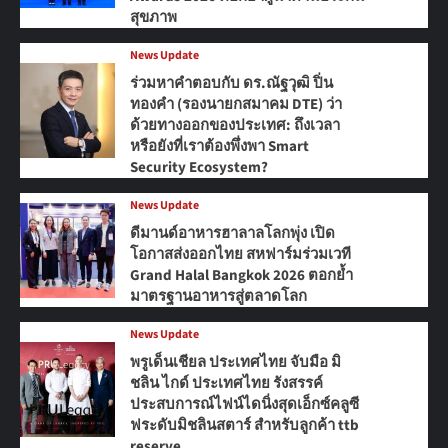
สุขภาพ
News Update
ร่วมหาคำตอบกับ ดร.ณัฐวุฒิ ปิ่น
ทองคำ (รองนายกสมาคม DTE) ว่า
ด้วยทางออกของประเทศ: ถึงเวลา
หรือยังที่เราต้องพึ่งพา Smart
Security Ecosystem?
News Update
ดีมานด์อาหารฮาลาลโลกพุ่ง เปิด
โอกาสส่งออกไทย สหฟาร์มร่วมเวที
Grand Halal Bangkok 2026 ตอกย้ำ
มาตรฐานอาหารสู่ตลาดโลก
News Update
พรูเด็นเชียล ประเทศไทย จับมือ มิ
ชลิน ไกด์ ประเทศไทย รังสรรค์
ประสบการณ์ไฟน์ไดนิ่งสุดเอ็กซ์คลูซี
ฟระดับมิชลินสตาร์ สำหรับลูกค้า ttb
reserve