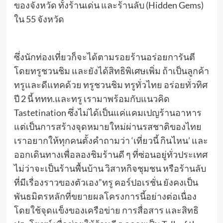
ของจังหวัด ทั้งร้านเด่น และร้านลับ (Hidden Gems)
ใน 55 จังหวัด
ซึ่งนักท่องเที่ยวก็จะได้ตามรอยร้านอร่อยการันตี
โดยทรูชวนชิม และยังได้สิทธิพิเศษเพิ่ม ถ้าเป็นลูกค้า
ทรูและดีแทคด้วย ทรูชวนชิม ทรูทั่วไทย อร่อยทั่วทิศ
ปี 2 นี้ ททท.และทรู เรามาพร้อมกับแนวคิด
Tastetination ซึ่งไม่ได้เป็นแค่แคมเปญร้านอาหาร
แต่เป็นการสร้างจุดหมายใหม่ผ่านรสชาติของไทย
เราอยากให้ทุกคนตั้งคำถามว่า ‘เที่ยวนี้ กินไหน’ และ
ออกเดินทางเพื่อลองชิมร้านดี ๆ ที่ซ่อนอยู่ทั่วประเทศ
ไม่ว่าจะเป็นร้านพื้นบ้าน วิสาหกิจชุมชน หรือร้านลับ
ที่มีเรื่องราวของตัวเอง”ทรู คอร์ปอเรชั่น ยังคงเป็น
พันธมิตรหลักที่ขยายผลโครงการนี้อย่างต่อเนื่อง
โดยใช้จุดแข็งของเครือข่าย การสื่อสาร และสิทธิ