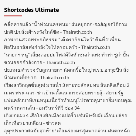
Shortcodes Ultimate
คลี่คลายแล้ว "น้ำท่วมนครพนม" ฝนหยุดตก-รถสัญจรได้ตาม
ปกติ ปภ.สั่งเฝ้าระวังใกล้ชิด - Thairath.co.th
ภาพงานสวดพระอภิธรรม “เต้ ดราก้อนไฟว์” คืนที่ 2 เพื่อน
ศิลปินอาลัย ส่งกำลังใจให้ครอบครัว - Thairath.co.th
“นายกฯ หนู” เลี่ยงตอบปมโพสต์วิ่งหัวชนกำแพง ทำท่าชูกำปั้น
ชวนออกกำลังกาย - Thairath.co.th
ปธ.กมธ.ตำรวจ รับลูกนายกฯ นัดถกรื้อใหญ่ พ.ร.บ.อาวุธปืน สั่ง
ห้ามพกเด็ดขาด - Thairath.co.th
เวียงสาวิกฤตขั้นสุด! มวลน้ำ 3 สายทะลักสมทบ ล้นตลิ่งเกือบ 2
เมตร พระ-เณร-ชาวบ้าน ตั้งแนวกระสอบทรายสู้ - สยามรัฐ
แฟนคลับบาห์เรนหนุนเนื้อวัวทำเมนูโปรด"ฮลุน" ย่ายิ้มขอบคุณ
คนรักหลานล้น - อมรินทร์ทีวี ช่อง 34
เด้งยกแผง 4 เสือโรงพักเมืองแปดริ้ว เซ่นพิษจับผับเถื่อน ปล่อย
เด็กเที่ยว ยาเกลื่อน - ข่าวสด
อุตุฯประกาศฉบับสุดท้าย! เตือนร่องมรสุมพาดผ่าน-ฝนตกหนัก