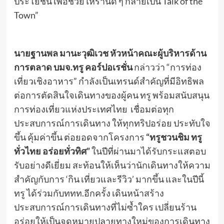
ประโยชน์ เพื่อช่วยให้ร้านดี ๆ กลายเป็น Talk of the
Town”
นายฐานพล มานะวุฒิเวช หัวหน้าคณะผู้บริหารด้าน
การตลาด บมจ.ทรู คอร์ปอเรชั่น
กล่าวว่า “การท่อง
เที่ยวเชิงอาหาร” กำลังเป็นเทรนด์สำคัญที่มีอิทธิพล
ต่อการตัดสินใจเดินทางของผู้คน ทรู พร้อมสนับสนุน
การท่องเที่ยวแห่งประเทศไทย เชื่อมต่อทุก
ประสบการณ์การเดินทาง ให้ทุกทริปอร่อย ประทับใจ
ขึ้น คุ้มค่าขึ้น ต่อยอดจากโครงการ
“
ทรูชวนชิม ทรู
ทั่วไทย อร่อยทั่วทิศ”
ในปีที่ผ่านมาได้รับกระแสตอบ
รับอย่างดีเยี่ยม สะท้อนให้เห็นว่านักเดินทางให้ความ
สำคัญกับการ ‘กิน เที่ยวและรีวิว’ มากขึ้น และในปีนี้
ทรู ได้ร่วมกับททท.อีกครั้ง เดินหน้าสร้าง
ประสบการณ์การเดินทางที่ไม่ซ้ำใคร เปลี่ยนร้าน
อร่อยให้เป็นจุดหมายปลายทางใหม่ของการเดินทาง