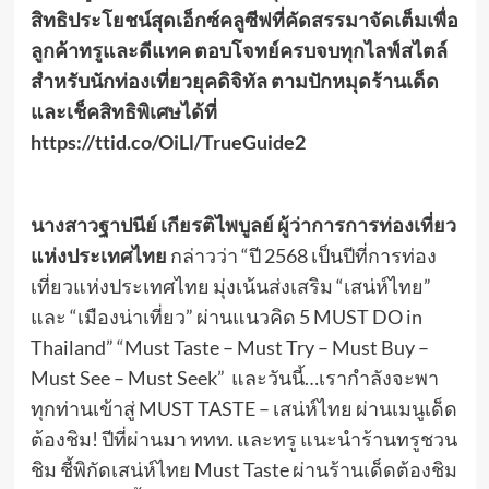
สิทธิประโยชน์สุดเอ็กซ์คลูซีฟที่คัดสรรมาจัดเต็มเพื่อ
ลูกค้าทรูและดีแทค ตอบโจทย์ครบจบทุกไลฟ์สไตล์
สำหรับนักท่องเที่ยวยุคดิจิทัล
ตาม
ปักหมุดร้านเด็ด
และเช็คสิทธิพิเศษได้ที่
https://ttid.co/OiLl/TrueGuide2
นางสาวฐาปนีย์ เกียรติไพบูลย์ ผู้ว่าการการท่องเที่ยว
แห่งประเทศไทย
กล่าวว่า “ปี 2568 เป็นปีที่การท่อง
เที่ยวแห่งประเทศไทย มุ่งเน้นส่งเสริม “เสน่ห์ไทย”
และ “เมืองน่าเที่ยว” ผ่านแนวคิด 5 MUST DO in
Thailand” “Must Taste – Must Try – Must Buy –
Must See – Must Seek” และวันนี้…เรากำลังจะพา
ทุกท่านเข้าสู่ MUST TASTE – เสน่ห์ไทย ผ่านเมนูเด็ด
ต้องชิม! ปีที่ผ่านมา ททท. และทรู แนะนำร้านทรูชวน
ชิม ชี้พิกัดเสน่ห์ไทย Must Taste ผ่านร้านเด็ดต้องชิม