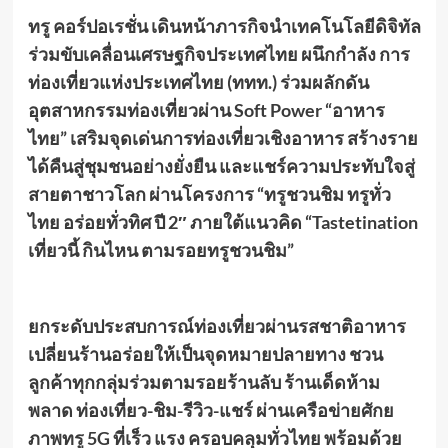
ทรู คอร์ปอเรชั่น
เ
ดินหน้าภารกิจนำเทคโนโลยีดิจิทัล
ร่วมขับเคลื่อนเศรษฐกิจประเทศไทย
ผนึกกำลัง
การ
ท่องเที่ยวแห่งประเทศไทย (ททท.
)
ร่วม
ผลักดัน
อุตสาหกรรมท่องเที่ยวผ่าน
Soft Power “
อาหาร
ไทย” เสริมจุดเด่นการท่องเที่ยวเชิงอาหาร สร้างราย
ได้คืนสู่ชุมชนอย่างยั่งยืน และแชร์ความประทับใจสู่
สายตาชาวโลก
ผ่าน
โครงการ “ทรูชวนชิม ทรูทั่ว
ไทย อร่อยทั่วทิศ ปี
2″
ภายใต้แนวคิด “
Tastetination
เที่ยวนี้ กินไหน ตามรอยทรูชวนชิม”
ยกระดับประสบการณ์ท่องเที่ยวผ่านรสชาติอาหาร
เปลี่ยนร้านอร่อยให้เป็นจุดหมายปลายทาง ชวน
ลูกค้าทุกกลุ่มร่วมตามรอยร้านลับ ร้านเด็ดห้าม
พลาด ท่องเที่ยว-ชิม-รีวิว
-แชร์ ผ่านเครือข่ายศักย
ภาพทรู
5G
ที่เร็ว แรง ครอบคลุมทั่วไทย
พร้อมด้วย