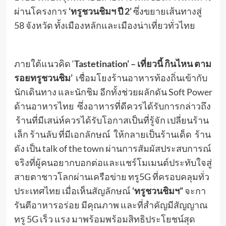
ผ่านโครงการ
‘
ทรูชวนชิมฯ ปี
2’
ซึ่งขยายเส้นทางสู่
58 จังหวัด ทั้งเมืองหลักและเมืองน่าเที่ยวทั่วไทย
ภายใต้แนวคิด ‘
Tastetination’ –
เที่ยวนี้ กินไหน ตาม
รอยทรูชวนชิม
’
เชื่อมโยงร้านอาหารท้องถิ่นเข้ากับ
นักเดินทาง และนักชิม อีกทั้งช่วยผลักดัน Soft Power
ด้านอาหารไทย ซึ่งอาหารที่ดีควรได้รับการกล่าวถึง
ร้านที่มีเสน่ห์ควรได้รับโอกาสเป็นที่รู้จัก เปลี่ยนร้าน
เล็ก ร้านลับ ที่มีเอกลักษณ์ ให้กลายเป็นร้านเด็ด ร้าน
ดัง เป็น talk of the town ผ่านการสัมผัสประสบการณ์
จริงที่ผู้คนอยากบอกต่อและแชร์โมเมนต์ประทับใจสู่
สายตาชาวโลกผ่านเครือข่าย ทรู5G ที่ครอบคลุมทั่ว
ประเทศไทย เมื่อเห็นสัญลักษณ์
‘
ทรูชวนชิมฯ
”
จะกา
รันตีอาหารอร่อย มีคุณภาพ และที่สำคัญมีสัญญาณ
ทรู 5G เร็ว แรง มาพร้อมพร้อมสิทธิประโยชน์สุด