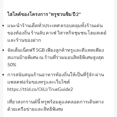
ไฮไลต์ของโครงการ “ทรูชวนชิม ปี
2″
แนะนำร้านเด็ดทั่วประเทศ ครอบคลุมทั้งร้านเด่น
ของท้องถิ่น ร้านลับ คาเฟ่ วิสาหกิจชุมชน โฮมสเตย์
และร้านของฝาก
จัดเต็มเน็ตฟรี 5GB เพียงลูกค้าทรูและดีแทคเพียง
สแกนป้ายพิเศษ ณ ร้านที่ร่วมมอบสิทธิพิเศษสูงสุด
50%
การสนับสนุนร้านอาหารท้องถิ่นให้เป็นที่รู้จัก ผ่าน
แพลตฟอร์มของทรูและเว็บไซต์
https://ttid.co/OiLl/TrueGuide2
เที่ยวสงกรานต์นี้ ทรูพร้อมดูแลตลอดการเดินทาง
ด้วยเครือข่ายและสิทธิพิเศษ