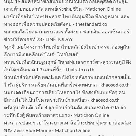
หนุ่ม 19 สมัครสมาชิกสนามยิงปืนวันแรก ก่อเหตุสลด กระสุน
เจาะท้ายทอยสาหัส แพทย์เร่งช่วยชีวิต - Matichon Online
ผ่าข้อเท็จจริง 'โทษประหาร' ไทย ต้นทุนชีวิต ข้อกฎหมาย และ
ทางออกเพื่อความปลอดภัยสังคม - thestandard.co
ทลายแก๊งเวียดนามครบวงจร ทั้งส่งยา-ฟอกเงิน-คอลเซ็นเตอร์ |
ข่าวเวิร์คพอยท์ 23 - LINE TODAY
'ศุภจี' เผยโครงการไทยเที่ยวไทยพลัส ยังไม่เข้า ครม. ต้องดูกัน
อีกยาวมีงบเหลือเท่าไหร่ - ไทยโพสต์
ททท. รับเที่ยวบินปฐมฤกษ์ TransNusa จาการ์ตา-สุวรรณภูมิ ดึง
อินโดฯ ดันยอด 1.3 แสนที่นั่ง - Thairath.co.th
หัวหน้าสำนักปลัด ทต.ปะแต เปิดใจ หลังภาพแต่งหน้ากลายเป็น
ไวรัล ผู้บริหารเตรียมดันเป็นพีอาร์เพจเทศบาล - khaosod.co.th
หมอเจด เตือนอาการเสี่ยง ไหลตาย ไขข้อสงสัยแบบชัดๆ คน
อีสานไม่ได้เป็นโรค เพราะกินข้าวเหนียว - khaosod.co.th
ตรังวุ่น! คืนเดียวบึ้ม 4 ลูก บ้านกำนันดัง-สนามชนโค รปภ.ล่า
ระทึก ยิงสู้ ดับคนร้ายคาสวนยาง - Matichon Online
ด่วน! ตร.ปอศ. รวบ ‘โทน บางแค’ ฉ้อโกงปชช. ตุ๋นขายกล้องส่อง
พระ Zeiss Blue Marine - Matichon Online