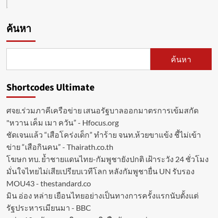
ค้นหา
ค้นหา
Shortcodes Ultimate
ศจย.ร่วมภาคีเครือข่าย เสนอรัฐบาลออกมาตรการเข้มสกัด
"หวาน เค็ม เมา ควัน” - Hfocus.org
ชัดเจนแล้ว “เสือโคร่งเด็ก” ทำร้าย จนท.ห้วยขาแข้ง ชี้ไม่เข้า
ข่าย “เสือกินคน” - Thairath.co.th
โฆษก ทบ. ย้ำชายแดนไทย-กัมพูชายังปกติ เฝ้าระวัง 24 ชั่วโมง
มั่นใจไทยไม่เสียเปรียบเวทีโลก หลังกัมพูชายื่น UN รับรอง
MOU43 - thestandard.co
มิน อ่อง หล่าย เยือนไทยอย่างเป็นทางการครั้งแรกนับตั้งแต่
รัฐประหารเมียนมา - BBC