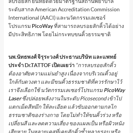
ลบรอยสัก ยืนหยัดด้วยมาตรฐานสถานพยาบาล
ระดับสากล American Accreditation Commission
International (AACI) และนวัตกรรมเลเซอร์
โปรแกรม
PicoWay
ที่สามารถลบรอยสักคิ้วได้อย่าง
มีประสิทธิภาพ โดยไม่กระทบขนคิ้วธรรมชาติ
นพ.นัทธพงศ์ จิรุระวงศ์
ประธานบริษัท และแพทย์
ประจำ Dr.TATTOF เปิดเผยว่า
“
การลบรอยสักคิ้ว
ต้องอาศัยความแม่นยำสูง เนื่องจากบริเวณคิ้วอยู่
ใกล้กับดวงตา และมีขนคิ้วธรรมชาติที่ควรรักษาไว้
เราจึงเลือกใช้ นวัตกรรมเลเซอร์โปรแกรม
PicoWay
Laser
ซึ่งปล่อยพลังงานในระดับ Picosecond เข้าไป
แตกเม็ดสีหมึก ให้ละเอียด แล้วขับออกตามกลไก
ธรรมชาติของร่างกาย โดยไม่ทำให้ขนคิ้วร่วง หรือ
เปลี่ยนสี และลดความเสี่ยง ของแผลเป็น หรือผิวหนัง
เสียหาย ในหลายเคสที่เคยสักคิ้วซ้ำหลายรอบ หรือ