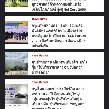
ยุทธศาสตร์ด้านความยั่งยืนเครือ
เจริญโภคภัณฑ์ มุ่งสู่ Net Zero 2050
Travel News
กรุงเทพมหานคร – อพท. รวมพลัง
พันธมิตรและเครือข่ายเมืองสร้าง
สรรค์ยูเนสโก เปิดงาน TCCN Forum
2026 เพื่อขับเคลื่อนการพัฒนาเมือง
อย่างยั่งยืน
News Update
ศูนย์ราชการเฉลิมพระเกียรติฯ เอาใจ
ผู้มาใช้บริการอาคาร C ปรับอัตรา
ค่าที่จอดรถ
News Update
กรุงไทย-แอกซ่า ประกันชีวิต ฉลอง
ครบรอบ 29 ปี จัดแคมเปญใหญ่
“คุ้มครองอุ่นใจ ลุ้นรับโชคใหญ่ 6
เดือน 6 คัน”ลุ้นรับของรางวัลมูลค่า