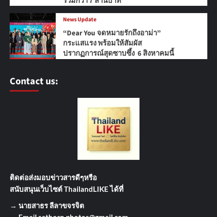
รวมกว่า 7 ล้านบาท
News Update
“Dear You จดหมายรักถึงอาม่า”
กระแสแรง พร้อมให้สัมผัส
ปรากฏการณ์สุดซาบซึ้ง 6 สิงหาคมนี้
Contact us:
ติดต่อส่งมอบข่าวสารดีๆ
หรือ
สนับสนุนเว็บไซต์ ThailandLIKE ได้ที่
→
นายสาธร ลีลาขจรจิต