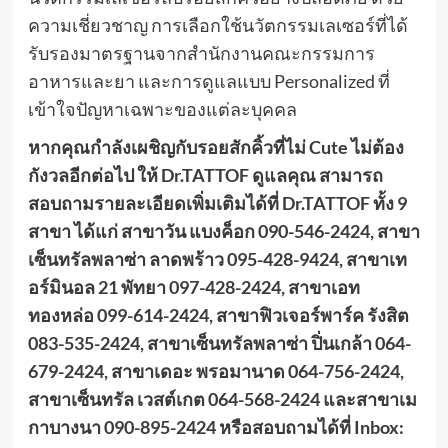
ความเชี่ยวชาญ การเลือกใช้นวัตกรรมเลเซอร์ที่ได้
รับรองมาตรฐานจากสำนักงานคณะกรรมการ
อาหารและยา และการดูแลแบบ Personalized ที่
เข้าใจปัญหาเฉพาะของแต่ละบุคคล
หากคุณกำลังเผชิญกับรอยสักคิ้วที่ไม่ Cute ไม่ต้อง
กังวลอีกต่อไป ให้ Dr.TATTOF ดูแลคุณ
สามารถ
สอบถามรายละเอียดเพิ่มเติมได้ที่ Dr.TATTOF ทั้ง 9
สาขา ได้แก่ สาขาวัน แบงค็อก 090-546-2424,
สาขา
เซ็นทรัลพลาซ่า ลาดพร้าว 095-428-9424,
สาขาเท
อร์มินอล 21 พัทยา 097-428-2424,
สาขาเอท
ทองหล่อ 099-614-2424,
สาขาฟิวเจอร์พาร์ค รังสิต
083-535-2424,
สาขาเซ็นทรัลพลาซ่า ปิ่นเกล้า 064-
679-2424,
สาขาเดอะ พรอมานาด 064-756-2424,
สาขาเซ็นทรัล เวสต์เกต 064-568-2424 และสาขาเม
กาบางนา 090-895-2424
หรือสอบถามได้ที่
Inbox: