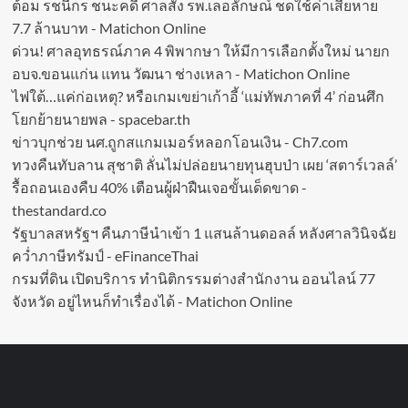
ต้อม รชนีกร ชนะคดี ศาลสั่ง รพ.เลอลักษณ์ ชดใช้ค่าเสียหาย
7.7 ล้านบาท - Matichon Online
ด่วน! ศาลอุทธรณ์ภาค 4 พิพากษา ให้มีการเลือกตั้งใหม่ นายก
อบจ.ขอนแก่น แทน วัฒนา ช่างเหลา - Matichon Online
ไฟใต้…แค่ก่อเหตุ? หรือเกมเขย่าเก้าอี้ ‘แม่ทัพภาคที่ 4’ ก่อนศึก
โยกย้ายนายพล - spacebar.th
ข่าวบุกช่วย นศ.ถูกสแกมเมอร์หลอกโอนเงิน - Ch7.com
ทวงคืนทับลาน สุชาติ ลั่นไม่ปล่อยนายทุนฮุบป่า เผย ‘สตาร์เวลล์’
รื้อถอนเองคืบ 40% เตือนผู้ฝ่าฝืนเจอขั้นเด็ดขาด -
thestandard.co
รัฐบาลสหรัฐฯ คืนภาษีนำเข้า 1 แสนล้านดอลล์ หลังศาลวินิจฉัย
คว่ำภาษีทรัมป์ - eFinanceThai
กรมที่ดิน เปิดบริการ ทำนิติกรรมต่างสำนักงาน ออนไลน์ 77
จังหวัด อยู่ไหนก็ทำเรื่องได้ - Matichon Online