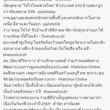
เปิดจุดขาย “ไข่ไก่ไทยช่วยไทย” ทั่วประเทศ 3.42 ล้านฟอง ถูก
กว่าท้องตลาด 10% - posttoday
กรมอุตุฯ เผย ฝนตกหนักหลายพื้นที่ และตกหนักมากในภาค
เหนือ อีสาน ตะวันออก - pptvhd36
ร่าง "ฮลุน โซโล่" ถึงบ้าน ทำพิธีสวดมาติกาบังสุกุล ย่าบอก ได้
ร่างกลับมาก็ดีใจแล้ว - Thairath.co.th
ผงะเจอตัวสูงใหญ่ โผล่กัดท้องวัวแผลใหญ่อวัยวะภายในทะลัก
ออกมากลางดึก เจ้าของเห็นกับตาไม่ใช่เสือ หรือ หมี -
khaosod.co.th
สธ. เปิดเวทีวิชาการ ‘ธำรงรักษาแพทย์’ ร่วมกำหนดทิศทาง
พัฒนาระบบการดูแลแพทย์ของประเทศ - Matichon Online
ผลสืบสวนตร. เหตุกราดยิง เทพศิรินทร์ นนทบุรี ดช. พกกระสุน
98 นัด ก่อเหตุหลังเรียนคาบแรก - Matichon Online
‘ต้อม รชนีกร’ ยิ้มทั้งน้ำตา เปิดแมสก์ออกมาสู้หน้าคนได้ หลัง
เป็นจำเลยสังคมมา 3 ปี - khaosod.co.th
โรงพยาบาลขอนแก่น ร่วมพิธีบำเพ็ญกุศลและวางพวงมาลา
เนื่องในวันรพี ประจำปี 2569 - สำนัก สารนิเทศ
รถเก๋งพุ่งชนศูนย์พัฒนาเด็กเล็ก เมืองกาญจนบุรี ระหว่างเด็ก