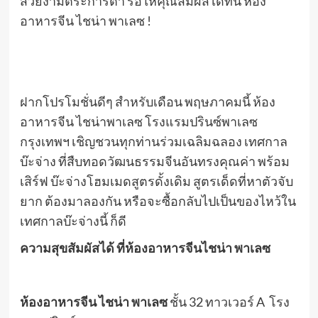
สวยงามตระการตา รอให้คุณสัมผัสได้ที่นี่ ห้อง
อาหารจีน ไชน่า พาเลซ !
ฝากโปรโมชั่นดีๆ สำหรับเดือน พฤษภาคมนี้ ห้อง
อาหารจีน ไชน่าพาเลซ โรงแรมปรินซ์พาเลซ
กรุงเทพฯ เชิญชวนทุกท่านร่วมเฉลิมฉลอง เทศกาล
บ๊ะจ่าง ที่สืบทอดวัฒนธรรมจีนอันทรงคุณค่า พร้อม
เสิร์ฟ บ๊ะจ่างโฮมเมดสูตรดั้งเดิม สูตรเด็ดที่หาตัวจับ
ยาก ต้องมาลองกัน หรือจะซื้อกลับไปเป็นของไหว้ใน
เทศกาลบ๊ะจ่างนี้ ก็ดี
ความสุขสัมผัสได้ ที่ห้องอาหารจีนไชน่า พาเลซ
ห้องอาหารจีน ไชน่า พาเลซ
ชั้น 32 ทาวเวอร์ A โรง