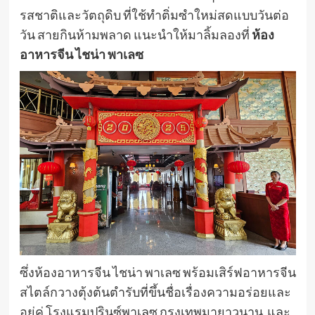
รสชาติและวัตถุดิบ ที่ใช้ทำติ่มซำใหม่สดแบบวันต่อ
วัน สายกินห้ามพลาด แนะนำให้มาลิ้มลองที่
ห้อง
อาหารจีน ไชน่า พาเลซ
ซึ่งห้องอาหารจีน ไชน่า พาเลซ พร้อมเสิร์ฟอาหารจีน
สไตล์กวางตุ้งต้นตำรับที่ขึ้นชื่อเรื่องความอร่อยและ
อยู่คู่ โรงแรมปรินซ์พาเลซ กรุงเทพมายาวนาน และ