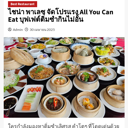
Best Restaurant
ไชน่า พาเลซ จัดโปรแรง All You Can
Eat บุฟเฟต์ติ่มซำกินไม่อั้น
Admin
30 เมษายน 2025
ใครกำลังมองหาติ่มซำเลิศรส คำโตๆ ที่โดดเด่นด้วย