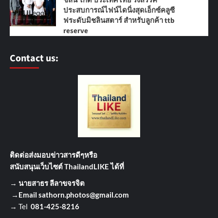
ชลิน ไกด์ ประเทศไทย รังสรรค์
ประสบการณ์ไฟน์ไดนิ่งสุดเอ็กซ์คลูซี
ฟระดับมิชลินสตาร์ สำหรับลูกค้า ttb
reserve
Contact us:
ติดต่อส่งมอบข่าวสารดีๆ
หรือ
สนับสนุนเว็บไซต์ ThailandLIKE ได้ที่
→
นายสาธร ลีลาขจรจิต
→Email
sathorn.photos@gmail.com
→ Tel
081-425-8216