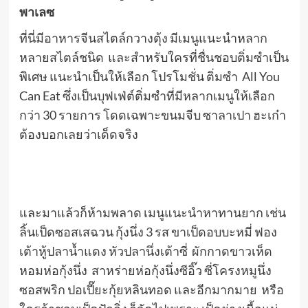
พาเลซ
ที่นี่มีอาหารจีนสไตล์กวางตุ้ง มีเมนูแนะนำหลาก
หลายสไตล์ชนิด และสำหรับใครที่ชื่นชอบติ่มซำเป็น
พิเศษ แนะนำเป็นให้เลือก โปรโมชั่น ติ่มซำ All You
Can Eat ซึ่งเป็นบุฟเฟ่ต์ติ่มซำที่มีหลากเมนูให้เลือก
กว่า 30 รายการ โดดเฉพาะขนมจีบ ซาลาเปา ฮะเก๋า
ต้องบอกเลยว่าเด็ดจริง
และมาแล้วก็ห้ามพลาด เมนูแนะนำหาทานยาก เช่น
ลิ้นเป็ดซอสเสฉวน กุ้งนึ่ง 3 รส ขาเป็ดอบบะหมี่ ฟอง
เต้าหู้ปลาน้ำแดง หัวปลานึ่งเต้าซี่ ผักกาดขาวเห็ด
หอมห่อกุ้งนึ่ง สาหร่ายห่อกุ้งนึ่งซีอิ๊ว ซี่โครงหมูนึ่ง
ซอสพริก ปอเปี๊ยะกุ้ยหลินทอด และอีกมากมาย หรือ