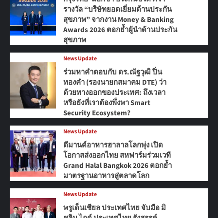
รางวัล “บริษัทยอดเยี่ยมด้านประกัน
สุขภาพ” จากงาน Money & Banking
Awards 2026 ตอกย้ำผู้นำด้านประกัน
สุขภาพ
News Update
ร่วมหาคำตอบกับ ดร.ณัฐวุฒิ ปิ่น
ทองคำ (รองนายกสมาคม DTE) ว่า
ด้วยทางออกของประเทศ: ถึงเวลา
หรือยังที่เราต้องพึ่งพา Smart
Security Ecosystem?
News Update
ดีมานด์อาหารฮาลาลโลกพุ่ง เปิด
โอกาสส่งออกไทย สหฟาร์มร่วมเวที
Grand Halal Bangkok 2026 ตอกย้ำ
มาตรฐานอาหารสู่ตลาดโลก
News Update
พรูเด็นเชียล ประเทศไทย จับมือ มิ