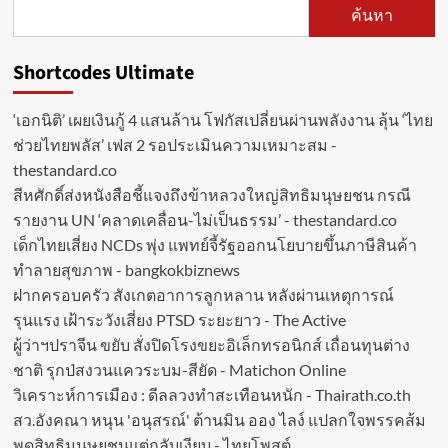
ค้นหา
Shortcodes Ultimate
‘เอกนิติ’ เผยเงินกู้ 4 แสนล้าน โฟกัสเปลี่ยนผ่านพลังงาน ลุ้น ‘ไทย
ช่วยไทยพลัส’ เฟส 2 รอประเมินความเหมาะสม -
thestandard.co
สีหศักดิ์ส่งหนังสือชี้แจงถึงข้าหลวงใหญ่สิทธิมนุษยชน กรณี
รายงาน UN ‘คลาดเคลื่อน-ไม่เป็นธรรม’ - thestandard.co
เด็กไทยเสี่ยง NCDs พุ่ง แพทย์จี้รัฐออกนโยบายขึ้นภาษีสินค้า
ทำลายสุขภาพ - bangkokbiznews
ฝากครอบครัว สังเกตอาการลูกหลาน หลังผ่านเหตุการณ์
รุนแรง เฝ้าระวังเสี่ยง PTSD ระยะยาว - The Active
ผู้ว่าฯปราจีน ขยับ สั่งปิดโรงขยะอิเล็กทรอนิกส์ เถื่อนทุนต่าง
ชาติ รุกป่สงวนแควระบม-สียัด - Matichon Online
วิเคราะห์การเมือง : ดีลลวงทำสะเทือนหนัก - Thairath.co.th
สว.อังคณา หนุน 'อนุสรณ์' ต้านมิน ออง ไลง์ แปลกใจพรรคส้ม
พูดสิทธิมนุษยชนแต่กลับเงียบ - ไทยโพสต์