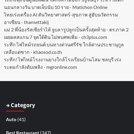
นอนกลางวัน บาดเจ็บนับ 10 ราย - Matichon Online
ไทยเร่งเครื่อง AI ดันวิทยาศาสตร์-สุขภาพ สู่ฮับนวัตกรรม
อาเซียน - thansettakij
แม่ 2 พี่น้องรัสเซียร่ำไห้ จูบลารูปลูกเป็นครั้งสุดท้าย - ตร.ภาค 2
เผยผลสแกน 7 จุดใต้ดิน ไม่พบศพเพิ่ม - ch3plus.com
ระทึก ไฟไหม้รถยนต์ บนทางด่วนศรีรัช ใกล้ด่านประชานุกูล
เหลือแต่ซาก - khaosod.co.th
ระทึก! ไฟไหม้โรงงานยางใกล้โรงเรียนบ้านโสม ชลบุรี เร่ง
ระดมกำลังดับเพลิง - mgronline.com
→ Category
(41)
Auto
(247)
Best Restaurant