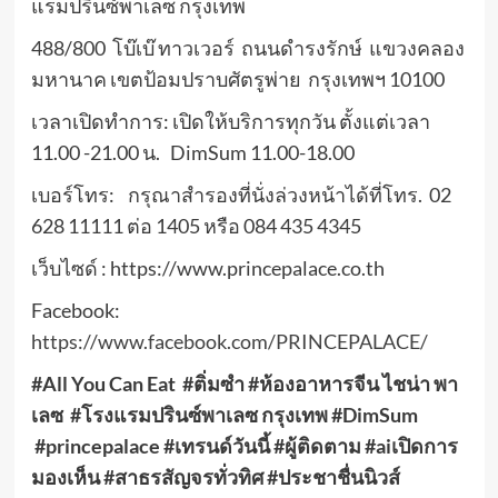
แรมปรินซ์พาเลซ กรุงเทพ
488/800 โบ๊เบ๊ ทาวเวอร์ ถนนดำรงรักษ์ แขวงคลอง
มหานาค เขตป้อมปราบศัตรูพ่าย กรุงเทพฯ 10100
เวลาเปิดทำการ: เปิดให้บริการทุกวัน ตั้งแต่เวลา
11.00 -21.00 น. DimSum 11.00-18.00
เบอร์โทร: กรุณาสำรองที่นั่งล่วงหน้าได้ที่โทร. 02
628 11111 ต่อ 1405 หรือ 084 435 4345
เว็บไซด์ : https://www.princepalace.co.th
Facebook:
https://www.facebook.com/PRINCEPALACE/
#All You Can Eat
#ติ่มซำ
#ห้องอาหารจีน ไชน่า พา
เลซ
#โรงแรมปรินซ์พาเลซ กรุงเทพ
#DimSum
#princepalace #เทรนด์วันนี้ #ผู้ติดตาม #aiเปิดการ
มองเห็น #สาธรสัญจรทั่วทิศ #ประชาชื่นนิวส์