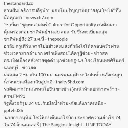
thestandard.co
สานฝัน! อธิการบดีจุฬาฯ มอบใบปริญญาบัตร “ฮลุน โซโล่” ถึง
มือคุณย่า - news.ch7.com
"ซาบีดา" ชูยุทธศาสตร์ Culture for Opportunity เร่งตั้งสภา
คุ้มครองกลุ่มชาติพันธุ์ฯ มอบ ศมส. รับขึ้นทะเบียนกลุ่ม
ชาติพันธุ์ถึง 27 ส.ค.นี้ - thepeople
อาลัย ครูเฟิร์น จากไปอย่างสงบ ส่งกำลังใจให้ครอบครัว ผ่าน
ช่วงเวลายากลำบาก เศร้าเพิ่งสอบได้ครูผู้ช่วย - ข่าวสด
ตร. เปิดเบื้องหลังชายชุดดำ บุกช่วยครู-นร. โรงเรียนเทพศิรินทร์
นนทบุรี - ข่าวสด
ฝนถล่ม 2 ชม.เกิน 100 มม. นครพนมเฝ้าระวังฝนซ้ำ หลังเร่งสูบ
น้ำจนเขตเมืองกลับสู่ปกติ - thaitv5hd.com
รถติดมาก! ถนนพหลโยธิน ขาเข้า มุ่งหน้าห้าแยกลาดพร้าว -
สวพ.FM91
รัฐตั้งวอร์รูม 24 ชม. รับมือน้ำท่วม-ภัยแล้งภาคเหนือ -
pptvhd36
‘นายกฯ อนุทิน’ โชว์ฟิต! เต้นแอโรบิก ประกาศความสำเร็จ 74
วัน 74 ล้านแคลอรี | The Bangkok Insight - LINE TODAY