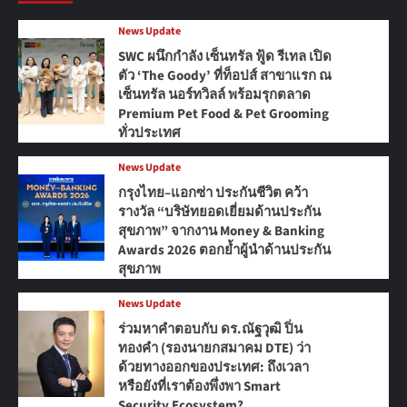
News Update
SWC ผนึกกำลัง เซ็นทรัล ฟู้ด รีเทล เปิด
ตัว ‘The Goody’ ที่ท็อปส์ สาขาแรก ณ
เซ็นทรัล นอร์ทวิลล์ พร้อมรุกตลาด
Premium Pet Food & Pet Grooming
ทั่วประเทศ
News Update
กรุงไทย–แอกซ่า ประกันชีวิต คว้า
รางวัล “บริษัทยอดเยี่ยมด้านประกัน
สุขภาพ” จากงาน Money & Banking
Awards 2026 ตอกย้ำผู้นำด้านประกัน
สุขภาพ
News Update
ร่วมหาคำตอบกับ ดร.ณัฐวุฒิ ปิ่น
ทองคำ (รองนายกสมาคม DTE) ว่า
ด้วยทางออกของประเทศ: ถึงเวลา
หรือยังที่เราต้องพึ่งพา Smart
Security Ecosystem?