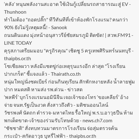
‘คลัง’ หนุนพลังงานสะอาด ใช้เงินกู้เปลี่ยนรถสาธารณะสู่ EV -
Thunhoon
ทำไมต้อง "ถอดปลั๊ก" ทีวีทันทีที่เข้าห้องพักโรงแรม? คนกว่า
90% ยังไม่รู้เหตุผลนี้! - Sanook
ถนนดินแดง มุ่งหน้าอนุสาวรีย์ชัยสมรภูมิ ติดขัด! | สวพ.FM91 -
LINE TODAY
คุรุสภาเตรียมมอบ "ครูถิรคุณ" เชิดชู 5 ครูเทพศิรินทร์นนทบุรี -
thaipbs.or.th
โซเชียลผวา หลังมีแชตขู่ก่อเหตุรุนแรงอีก ล่าสุด "โรงเรียน
ปากเกร็ด" ชี้แจงแล้ว - Thairath.co.th
หนุ่มใหญ่นั่งซดเบียร์ ก่อนกินทุเรียน สักพักหงายหลัง น้ำลายฟูม
ปาก หมดสติ หามส่ง รพ.ด่วน - ข่าวสด
‘พลพีร์’ บุกโรงแรมนอมินีจีน เจอเจ้าของโทร ‘ขอเคลียร์’ อ้าง
จ่าย จนท.รัฐเป็นงวด สั่งสาวถึงตัว - มติชนออนไลน์
วัชรพงศ์ นัดถก ตำรวจ-มหาดไทย รื้อใหญ่ พ.ร.บ.อาวุธปืน ห้าม
พกเด็ดขาด-เจ้าของร่วมรับโทษด้วย - news.ch7.com
"ชัชชาติ" สั่งทบทวนมาตรการโรงเรียน จ่อสุ่มตรวจค้น
กระเป๋า-สกัดอาวุธ บุหรี่ไฟฟ้า - thaipbs.or.th