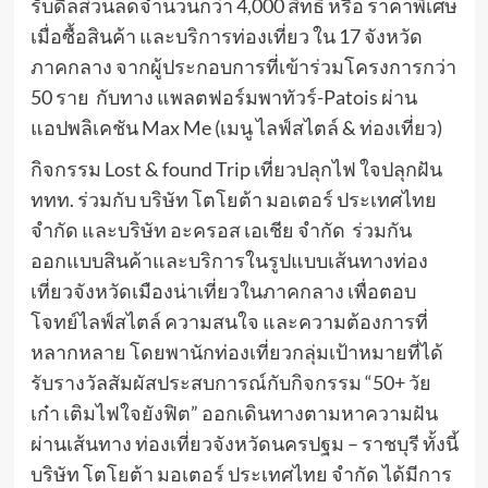
รับดีลส่วนลดจำนวนกว่า 4,000 สิทธิ์ หรือ ราคาพิเศษ
เมื่อซื้อสินค้า และบริการท่องเที่ยว ใน 17 จังหวัด
ภาคกลาง จากผู้ประกอบการที่เข้าร่วมโครงการกว่า
50 ราย กับทาง แพลตฟอร์มพาทัวร์-Patois ผ่าน
แอปพลิเคชัน Max Me (เมนู ไลฟ์สไตล์ & ท่องเที่ยว)
กิจกรรม Lost & found Trip เที่ยวปลุกไฟ ใจปลุกฝัน
ททท. ร่วมกับ บริษัท โตโยต้า มอเตอร์ ประเทศไทย
จำกัด และบริษัท อะครอส เอเชีย จำกัด ร่วมกัน
ออกแบบสินค้าและบริการในรูปแบบเส้นทางท่อง
เที่ยวจังหวัดเมืองน่าเที่ยวในภาคกลาง เพื่อตอบ
โจทย์ไลฟ์สไตล์ ความสนใจ และความต้องการที่
หลากหลาย โดยพานักท่องเที่ยวกลุ่มเป้าหมายที่ได้
รับรางวัลสัมผัสประสบการณ์กับกิจกรรม “50+ วัย
เก๋า เติมไฟใจยังฟิต” ออกเดินทางตามหาความฝัน
ผ่านเส้นทาง ท่องเที่ยวจังหวัดนครปฐม – ราชบุรี ทั้งนี้
บริษัท โตโยต้า มอเตอร์ ประเทศไทย จำกัด ได้มีการ