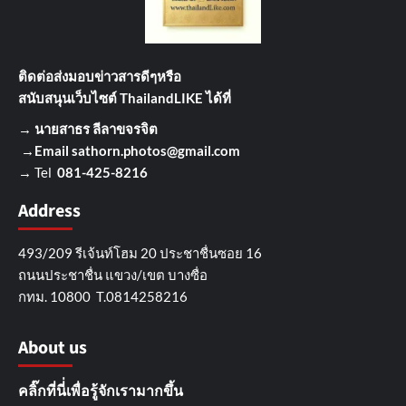
ติดต่อส่งมอบข่าวสารดีๆ
หรือ
สนับสนุนเว็บไซต์ ThailandLIKE ได้ที่
→
นายสาธร ลีลาขจรจิต
→Email
sathorn.photos@gmail.com
→ Tel
081-425-8216
Address
493/209 รีเจ้นท์โฮม 20 ประชาชื่นซอย 16
ถนนประชาชื่น แขวง/เขต บางซื่อ
กทม. 10800 T.0814258216
About us
คลิ๊กที่นี่่เพื่อรู้จักเรามากขึ้น