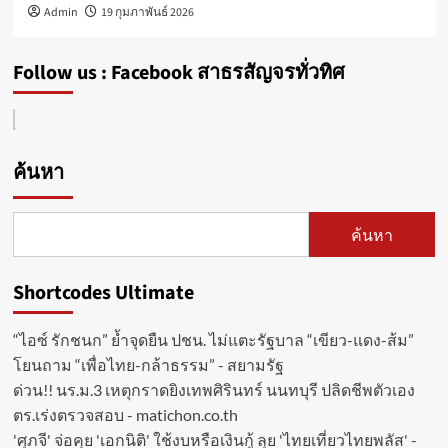
Admin
19 กุมภาพันธ์ 2026
Follow us : Facebook สาธรสัญจรทั่วทิศ
ค้นหา
ค้นหา
Shortcodes Ultimate
“ไอซ์ รักชนก” ย้ำจุดยืน ปชน. ไม่แตะรัฐบาล “เขียว-แดง-ส้ม”
โยนถาม “เพื่อไทย-กล้าธรรม” - สยามรัฐ
ด่วน!! นร.ม.3 เหตุกราดยิงเทพศิรินทร์ นนทบุรี ปลิดชีพตัวเอง
ตร.เร่งตรวจสอบ - matichon.co.th
'ศุภจี' จ่อคุย 'เอกนิติ' ใช้งบหรือเงินกู้ ลุย 'ไทยเที่ยวไทยพลัส' -