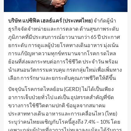
บริษัท แปซิฟิค เฮลธ์แคร์ (ประเทศไทย)
จำกัดผู้นำ
ธุรกิจจัดจำหน่ายและการตลาด ด้านสุขภาพระดับ
ภูมิภาคที่มีประสบการณ์ยาวนานกว่า 65 ปี ประกาศ
ยกระดับ การดูแลผู้ป่วยโรคทางเดินอาหาร มุ่งเน้น
การแก้ปัญหาความทุกข์ทรมานจากโรคก รดไหล
ย้อนที่ส่งผลกระทบต่อการใช้ชีวิต ประจำวัน พร้อม
นำเสนอนวัตกรรมควบคุม กรดกลุ่มใหม่เพื่อเพิ่มทาง
เลือก การรักษาและยกระดับคุณภาพชีวิตให้ดีขึ้น
ปัจจุบันโรคกรดไหลย้อน (GERD) ไม่ได้เป็นเพียง
อาการเจ็บป่วยทั่วไป แต่เป็น อุปสรรคสำคัญที่ขัด
ขวางการใช้ชีวิตตามปกติ ข้อมูลจากสมาคม
ประสาททางเดิน อาหารและการเคลื่อนไหว (ไทย)
ระบุว่าคนไทยเผชิญกับโรคนี้สูงถึง 7.4% – 10% โดย
เฉพาะกลุ่มผู้ป่วยที่อาการไม่ทุเลาลงแม้จะได้รับการ