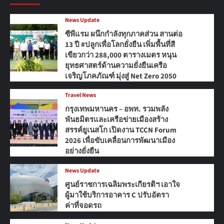
News Update
ซีพีแรม ผนึกกำลังทุกภาคส่วน สานต่อ
13 ปี #ปลูกเพื่อโลกยั่งยืน เพิ่มพื้นที่สี
เขียวกว่า 288,000 ตารางเมตร หนุน
ยุทธศาสตร์ด้านความยั่งยืนเครือ
เจริญโภคภัณฑ์ มุ่งสู่ Net Zero 2050
Travel News
กรุงเทพมหานคร – อพท. รวมพลัง
พันธมิตรและเครือข่ายเมืองสร้าง
สรรค์ยูเนสโก เปิดงาน TCCN Forum
2026 เพื่อขับเคลื่อนการพัฒนาเมือง
อย่างยั่งยืน
News Update
ศูนย์ราชการเฉลิมพระเกียรติฯ เอาใจ
ผู้มาใช้บริการอาคาร C ปรับอัตรา
ค่าที่จอดรถ