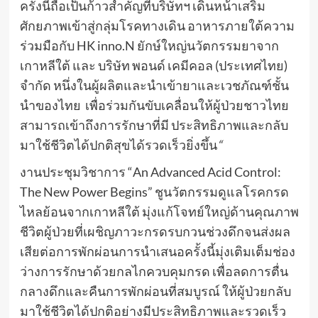
ครั้งนี้ถือเป็นก้าวสำคัญที่บริษัทฯ เดินหน้าเสริม
ศักยภาพเข้าสู่กลุ่มโรคทางเดิน อาหารภายใต้ความ
ร่วมมือกับ HK inno.N ยักษ์ใหญ่นวัตกรรมยาจาก
เกาหลีใต้ และ บริษัท พอนด์ เคมีคอล (ประเทศไทย)
จำกัด หนึ่งในผู้ผลิตและนำเข้ายาและเวชภัณฑ์ชั้น
นำของไทย เพื่อร่วมกันขับเคลื่อนให้ผู้ป่วยชาวไทย
สามารถเข้าถึงการรักษาที่มี ประสิทธิภาพและกลับ
มาใช้ชีวิตได้ปกติสุขได้รวดเร็วยิ่งขึ้น
“
งานประชุมวิชาการ “An Advanced Acid Control:
The New Power Begins” ชูนวัตกรรมดูแลโรคกรด
ไหลย้อนจากเกาหลีใต้ มุ่งแก้โจทย์ใหญ่ด้านคุณภาพ
ชีวิตผู้ป่วยที่เผชิญภาวะกรดรบกวนช่วงดึกจนส่งผล
เสียต่อการพักผ่อนการนำเสนอครั้งนี้มุ่งเติมเต็มช่อง
ว่างการรักษาด้วยกลไกควบคุมกรด เพื่อลดการตื่น
กลางดึกและคืนการพักผ่อนที่สมบูรณ์ ให้ผู้ป่วยกลับ
มาใช้ชีวิตได้ปกติอย่างมีประสิทธิภาพและรวดเร็ว