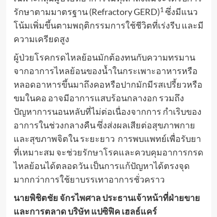
1
รักษาตามมาตรฐาน (Refractory GERD)
ซึ่งมีแนว
โน้มเพิ่มขึ้นตามพฤติกรรมการใช้ชีวิตที่เร่งรีบ และมี
ความเครียดสูง
ผู้ป่วยโรคกรดไหลย้อนมักต้องทนกับความทรมาน
จากอาการไหลย้อนของน้ำในกระเพาะอาหารหรือ
หลอดอาหารขึ้นมาถึงคอหรือปากมักมีรสเปรี้ยวหรือ
ขมในคอ อาจมีอาการแสบร้อนกลางอก รวมถึง
ปัญหาการนอนหลับที่ไม่ต่อเนื่องจากการ กำเริบของ
อาการในช่วงกลางคืน ซึ่งส่งผลเสียต่อสุขภาพกาย
และสุขภาพจิตใน ระยะยาว การพบแพทย์เพื่อรับยา
ที่เหมาะสม จะช่วยรักษาโรคและควบคุมอาการกรด
ไหลย้อนได้ตลอดวัน เป็นการแก้ปัญหาได้ตรงจุด
มากกว่าการใช้ยาบรรเทาอาการชั่วคราว
นายพิชิตชัย จักรไพศาล ประธานเจ้าหน้าที่ฝ่ายขาย
และการตลาด บริษัท แปซิฟิ
ค
เฮลธ์แคร์