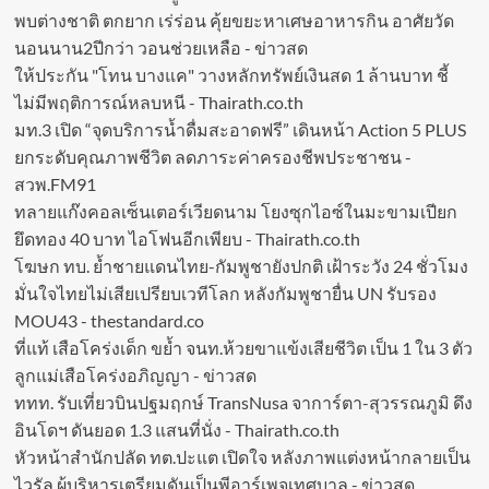
พบต่างชาติ ตกยาก เร่ร่อน คุ้ยขยะหาเศษอาหารกิน อาศัยวัด
นอนนาน2ปีกว่า วอนช่วยเหลือ - ข่าวสด
ให้ประกัน "โทน บางแค" วางหลักทรัพย์เงินสด 1 ล้านบาท ชี้
ไม่มีพฤติการณ์หลบหนี - Thairath.co.th
มท.3 เปิด “จุดบริการน้ำดื่มสะอาดฟรี” เดินหน้า Action 5 PLUS
ยกระดับคุณภาพชีวิต ลดภาระค่าครองชีพประชาชน -
สวพ.FM91
ทลายแก๊งคอลเซ็นเตอร์เวียดนาม โยงซุกไอซ์ในมะขามเปียก
ยึดทอง 40 บาท ไอโฟนอีกเพียบ - Thairath.co.th
โฆษก ทบ. ย้ำชายแดนไทย-กัมพูชายังปกติ เฝ้าระวัง 24 ชั่วโมง
มั่นใจไทยไม่เสียเปรียบเวทีโลก หลังกัมพูชายื่น UN รับรอง
MOU43 - thestandard.co
ที่แท้ เสือโคร่งเด็ก ขย้ำ จนท.ห้วยขาแข้งเสียชีวิต เป็น 1 ใน 3 ตัว
ลูกแม่เสือโคร่งอภิญญา - ข่าวสด
ททท. รับเที่ยวบินปฐมฤกษ์ TransNusa จาการ์ตา-สุวรรณภูมิ ดึง
อินโดฯ ดันยอด 1.3 แสนที่นั่ง - Thairath.co.th
หัวหน้าสำนักปลัด ทต.ปะแต เปิดใจ หลังภาพแต่งหน้ากลายเป็น
ไวรัล ผู้บริหารเตรียมดันเป็นพีอาร์เพจเทศบาล - ข่าวสด