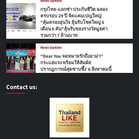
News Update
กรุงไทย-แอกซ่า ประกันชีวิต ฉลอง
ครบรอบ 29 ปี จัดแคมเปญใหญ่
“คุ้มครองอุ่นใจ ลุ้นรับโชคใหญ่ 6
เดือน 6 คัน”ลุ้นรับของรางวัลมูลค่า
รวมกว่า 7 ล้านบาท
News Update
“Dear You จดหมายรักถึงอาม่า”
กระแสแรง พร้อมให้สัมผัส
ปรากฏการณ์สุดซาบซึ้ง 6 สิงหาคมนี้
Contact us: