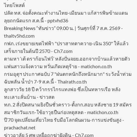
ไทยโพสต์
ปลัด ทส. จ่อตั้งคณะทำงานไทย-เมียนมา แก้สารพิษข้ามแดน
ลุยถกนัดแรก ส.ค.นี้ - pptvhd36
Breaking News “ทันข่าว” 09.00 น. | วันศุกร์ที่ 7 ส.ค. 2569 -
thaitv5hd.com
กฟภ. เร่งขยายเขตไฟฟ้า "ปราสาทตาควาย-เนิน 350" ให้แล้ว
เสร็จภายในต้นปี 2570 - Ch7.com
ตามหา ‘เต้ ดราก้อนไฟว์’ หลังปั่นจยย.ออกจากบ้านแล้วหายตัว
แฟนสาวแจ้งความ หวั่นเกิดเหตุร้าย - matichon.co.th
กรมอุตุฯ ประกาศฉบับ 7 "ฝนตกหนักถึงหนักมาก" ระวังน้ำท่วม
ฉับพลัน น้ำป่า 7-9 ส.ค.นี้ - Thairath.co.th
ลูกสาววัย 18 ปี คว้ากรรไกรแทงพ่อ ซึ่งเป็นทหารเรือ หลัง
ทะเลาะลั่นบ้าน - ข่าวสด
ทภ. 2 สั่งปิดสนามยิงปืนชั่วคราว-ตั้งกก.สอบ หลังชาย 19 สมัคร
สมาชิกวันแรก-ใช้อาวุธปืนก่อเหตุสลด - matichon.co.th
ปี’70 จุดเปลี่ยนเที่ยวไทย รับมือโลกผันผวน-การแข่งขันสูง -
prachachat.net
ข่าวอาลัย 5 ศพ เหยื่อถูกฆ่าฝังดิน - Ch7.com