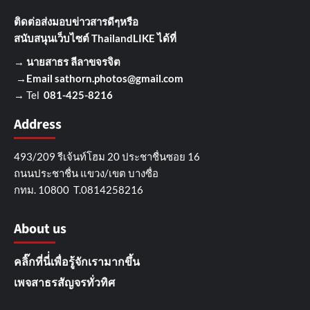
ติดต่อส่งมอบข่าวสารดีๆ
หรือ
สนับสนุนเว็บไซต์ ThailandLIKE ได้ที่
→
นายสาธร ลีลาขจรจิต
→Email
sathorn.photos@gmail.com
→ Tel
081-425-8216
Address
493/209 รีเจ้นท์โฮม 20 ประชาชื่นซอย 16
ถนนประชาชื่น แขวง/เขต บางซื่อ
กทม. 10800 T.0814258216
About us
คลิ๊กที่นี่่เพื่อรู้จักเรามากขึ้น
เพจสาธรสัญจรทั่วทิศ