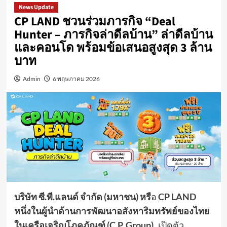
News Update
CP LAND ชวนร่วมภารกิจ “Deal
Hunter – ภารกิจล่าดีลบ้าน” ล่าดีลบ้าน
และคอนโด พร้อมข้อเสนอสูงสุด 3 ล้าน
บาท
Admin
6 พฤษภาคม 2026
บริษัท
ซี
.
พี
.
แลนด์
จำกัด
(
มหาชน
)
หรื
อ
CP LAND
หนึ่งในผู้นำด้านการพัฒนาอสังหาริมทรัพย์ของไทย
ในเครือเจริญโภคภัณฑ์ (C.P. Group)
เปิดตัว