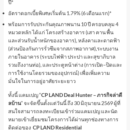
ปี*
อัตราดอกเบี้ยพิเศษเริ่มต้น 1.79% (6 เดือนแรก)*
พร้อมการรับประกันคุณภาพนาน 10 ปี ครอบคลุม 4
หมวดหลัก ได้แก่ โครงสร้างอาคาร (เสา คาน พื้น
และส่วนรับน้ำหนักของอาคาร), หลังคาและดาดฟ้า
(ส่วนป้องกันการรั่วซึมจากสภาพอากาศ),ระบบงาน
ภายในอาคาร (ระบบไฟฟ้า ประปา และสุขาภิบาล
รวมถึงงานท่อ), และประตูหน้าต่าง (การเปิด–ปิดและ
การใช้งานโดยรวมของอุปกรณ์) เพื่อเพิ่มความ
มั่นใจในการอยู่อาศัยระยะยาว
ทั้งนี้ แคมเปญ “
CP LAND Deal Hunter – ภารกิจล่าดี
ลบ้าน
” จะจัดขึ้นตั้งแต่วันนี้ ถึง 30 มิถุนายน 2569 ผู้ที่
สนใจสามารถลงทะเบียนเข้าร่วมแคมเปญ และนัด
หมายเข้าเยี่ยมชมโครงการได้ผ่านทุกช่องทางการ
ติดต่อของ
CP LAND Residential