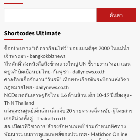
ค้นหา
Shortcodes Ultimate
ช็อก! พบร่าง "เต้ ดราก้อนไฟว์" บอยแบนด์ยุค 2000 ในแม่น้ำ
เจ้าพระยา - bangkokbiznews
‘สีหศักดิ์’ ส่งหนังสือถึงข้าหลวงใหญ่ UN ชี้รายงาน ‘ทอม แอน
ดรูวส์’ บิดเบือนปมไทย-กัมพูชา - dailynews.co.th
ศาลร้อยเอ็ดจัดงาน “วันรพี” เทิดพระเกียรติพระบิดาแห่งวิชา
กฎหมายไทย - dailynews.co.th
NCDs กดดันเศรษฐกิจไทย 1.6 ล้านล้าน เด็ก 10-19 ปีเสี่ยงสูง -
TNN Thailand
เก๋งพุ่งชนศูนย์เด็กเล็ก เด็กเจ็บ 20 ราย ตรวจฉี่คนขับ-ผู้โดยสาร
เจอสีม่วงทั้งคู่ - Thairath.co.th
สธ. เปิดเวทีวิชาการ ‘ธำรงรักษาแพทย์’ ร่วมกำหนดทิศทาง
พัฒนาระบบการดูแลแพทย์ของประเทศ - Matichon Online