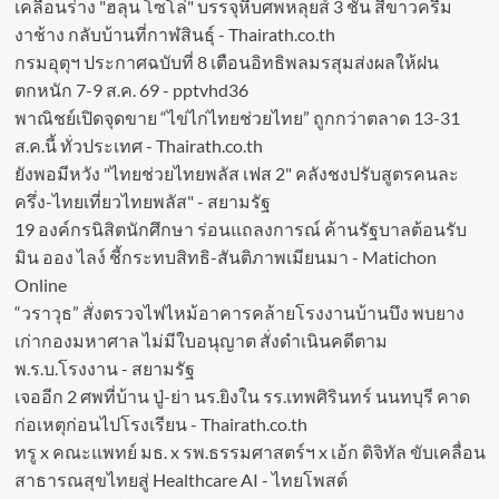
เคลื่อนร่าง "ฮลุน โซโล่" บรรจุหีบศพหลุยส์ 3 ชั้น สีขาวครีม
งาช้าง กลับบ้านที่กาฬสินธุ์ - Thairath.co.th
กรมอุตุฯ ประกาศฉบับที่ 8 เตือนอิทธิพลมรสุมส่งผลให้ฝน
ตกหนัก 7-9 ส.ค. 69 - pptvhd36
พาณิชย์เปิดจุดขาย “ไข่ไก่ไทยช่วยไทย” ถูกกว่าตลาด 13-31
ส.ค.นี้ ทั่วประเทศ - Thairath.co.th
ยังพอมีหวัง "ไทยช่วยไทยพลัส เฟส 2" คลังชงปรับสูตรคนละ
ครึ่ง-ไทยเที่ยวไทยพลัส" - สยามรัฐ
19 องค์กรนิสิตนักศึกษา ร่อนแถลงการณ์ ค้านรัฐบาลต้อนรับ
มิน ออง ไลง์ ชี้กระทบสิทธิ-สันติภาพเมียนมา - Matichon
Online
“วราวุธ” สั่งตรวจไฟไหม้อาคารคล้ายโรงงานบ้านบึง พบยาง
เก่ากองมหาศาล ไม่มีใบอนุญาต สั่งดำเนินคดีตาม
พ.ร.บ.โรงงาน - สยามรัฐ
เจออีก 2 ศพที่บ้าน ปู่-ย่า นร.ยิงใน รร.เทพศิรินทร์ นนทบุรี คาด
ก่อเหตุก่อนไปโรงเรียน - Thairath.co.th
ทรู x คณะแพทย์ มธ. x รพ.ธรรมศาสตร์ฯ x เอ้ก ดิจิทัล ขับเคลื่อน
สาธารณสุขไทยสู่ Healthcare AI - ไทยโพสต์