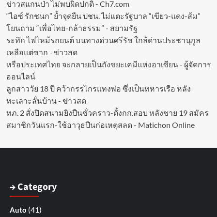
ข่าวสแกนป่า ไม่พบผิดปกติ - Ch7.com
“ไอซ์ รักชนก” ย้ำจุดยืน ปชน. ไม่แตะรัฐบาล “เขียว-แดง-ส้ม”
โยนถาม “เพื่อไทย-กล้าธรรม” - สยามรัฐ
ระทึก ไฟไหม้รถยนต์ บนทางด่วนศรีรัช ใกล้ด่านประชานุกูล
เหลือแต่ซาก - ข่าวสด
หรือประเทศไทย จะกลายเป็นถังขยะเคมีแห่งอาเซียน - ผู้จัดการ
ออนไลน์
ลูกสาววัย 18 ปี คว้ากรรไกรแทงพ่อ ซึ่งเป็นทหารเรือ หลัง
ทะเลาะลั่นบ้าน - ข่าวสด
ทภ. 2 สั่งปิดสนามยิงปืนชั่วคราว-ตั้งกก.สอบ หลังชาย 19 สมัคร
สมาชิกวันแรก-ใช้อาวุธปืนก่อเหตุสลด - Matichon Online
→ Category
(41)
Auto