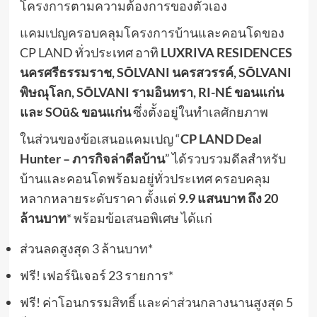
โครงการตามความต้องการของตัวเอง
แคมเปญครอบคลุมโครงการบ้านและคอนโดของ
CP LAND ทั่วประเทศ อาทิ
LUXRIVA RESIDENCES
นครศรีธรรมราช, SŌLVANI นครสวรรค์, SŌLVANI
พิษณุโลก, SŌLVANI รามอินทรา, RI-NÉ ขอนแก่น
และ SOū& ขอนแก่น
ซึ่งตั้งอยู่ในทำเลศักยภาพ
ในส่วนของข้อเสนอแคมเปญ “
CP LAND Deal
Hunter – ภารกิจล่าดีลบ้าน
” ได้รวบรวมดีลสำหรับ
บ้านและคอนโดพร้อมอยู่ทั่วประเทศ ครอบคลุม
หลากหลายระดับราคา ตั้งแต่
9.9 แสนบาท ถึง 20
ล้านบาท
* พร้อมข้อเสนอพิเศษ ได้แก่
ส่วนลดสูงสุด 3 ล้านบาท*
ฟรี! เฟอร์นิเจอร์ 23 รายการ*
ฟรี! ค่าโอนกรรมสิทธิ์ และค่าส่วนกลางนานสูงสุด 5