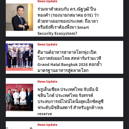
News Update
ร่วมหาคำตอบกับ ดร.ณัฐวุฒิ ปิ่น
ทองคำ (รองนายกสมาคม DTE) ว่า
ด้วยทางออกของประเทศ: ถึงเวลา
หรือยังที่เราต้องพึ่งพา Smart
Security Ecosystem?
News Update
ดีมานด์อาหารฮาลาลโลกพุ่ง เปิด
โอกาสส่งออกไทย สหฟาร์มร่วมเวที
Grand Halal Bangkok 2026 ตอกย้ำ
มาตรฐานอาหารสู่ตลาดโลก
News Update
พรูเด็นเชียล ประเทศไทย จับมือ มิ
ชลิน ไกด์ ประเทศไทย รังสรรค์
ประสบการณ์ไฟน์ไดนิ่งสุดเอ็กซ์คลูซี
ฟระดับมิชลินสตาร์ สำหรับลูกค้า ttb
reserve
News Update