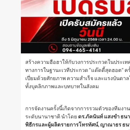
สร้างความฮือฮาให้กับวงการประกวดในประเทศไ
ทางการในฐานะเวทีประกวด “แด๊ดดี้สุดฮอต” ครั้งแ
เปี่ยมด้วยศักยภาพ ความสำเร็จ และแรงบันดาลใจ
ทั้งบุคลิกภาพและบทบาทในสังคม
การจัดงานครั้งนี้เกิดจากการรวมตัวของทีมงา
ระดับนานาชาติ นำโดย
ดร.ภัคนันท์ แสงขำ ธน
พิธีกรและผู้ผลิตรายการโทรทัศน์,
ญาณาธร ธนาศร