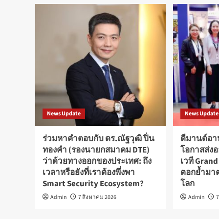
News Update
News Update
ร่วมหาคำตอบกับ ดร.ณัฐวุฒิ ปิ่น
ดีมานด์อา
ทองคำ (รองนายกสมาคม DTE)
โอกาสส่งอ
ว่าด้วยทางออกของประเทศ: ถึง
เวที Grand
เวลาหรือยังที่เราต้องพึ่งพา
ตอกย้ำมา
Smart Security Ecosystem?
โลก
Admin
7 สิงหาคม 2026
Admin