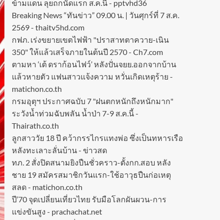
ข้ามแดน ลุยถกนัดแรก ส.ค.นี้ - pptvhd36
Breaking News “ทันข่าว” 09.00 น. | วันศุกร์ที่ 7 ส.ค.
2569 - thaitv5hd.com
กฟภ. เร่งขยายเขตไฟฟ้า "ปราสาทตาควาย-เนิน
350" ให้แล้วเสร็จภายในต้นปี 2570 - Ch7.com
ตามหา ‘เต้ ดราก้อนไฟว์’ หลังปั่นจยย.ออกจากบ้าน
แล้วหายตัว แฟนสาวแจ้งความ หวั่นเกิดเหตุร้าย -
matichon.co.th
กรมอุตุฯ ประกาศฉบับ 7 "ฝนตกหนักถึงหนักมาก"
ระวังน้ำท่วมฉับพลัน น้ำป่า 7-9 ส.ค.นี้ -
Thairath.co.th
ลูกสาววัย 18 ปี คว้ากรรไกรแทงพ่อ ซึ่งเป็นทหารเรือ
หลังทะเลาะลั่นบ้าน - ข่าวสด
ทภ. 2 สั่งปิดสนามยิงปืนชั่วคราว-ตั้งกก.สอบ หลัง
ชาย 19 สมัครสมาชิกวันแรก-ใช้อาวุธปืนก่อเหตุ
สลด - matichon.co.th
ปี’70 จุดเปลี่ยนเที่ยวไทย รับมือโลกผันผวน-การ
แข่งขันสูง - prachachat.net