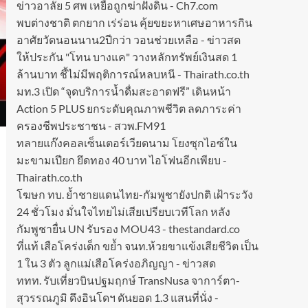
ข่าวอาลัย 5 ศพ เหยื่อถูกฆ่าฝังดิน - Ch7.com
พบต่างชาติ ตกยาก เร่ร่อน คุ้ยขยะหาเศษอาหารกิน
อาศัยวัดนอนนาน2ปีกว่า วอนช่วยเหลือ - ข่าวสด
ให้ประกัน "โทน บางแค" วางหลักทรัพย์เงินสด 1
ล้านบาท ชี้ไม่มีพฤติการณ์หลบหนี - Thairath.co.th
มท.3 เปิด “จุดบริการน้ำดื่มสะอาดฟรี” เดินหน้า
Action 5 PLUS ยกระดับคุณภาพชีวิต ลดภาระค่า
ครองชีพประชาชน - สวพ.FM91
ทลายแก๊งคอลเซ็นเตอร์เวียดนาม โยงซุกไอซ์ใน
มะขามเปียก ยึดทอง 40 บาท ไอโฟนอีกเพียบ -
Thairath.co.th
โฆษก ทบ. ย้ำชายแดนไทย-กัมพูชายังปกติ เฝ้าระวัง
24 ชั่วโมง มั่นใจไทยไม่เสียเปรียบเวทีโลก หลัง
กัมพูชายื่น UN รับรอง MOU43 - thestandard.co
ที่แท้ เสือโคร่งเด็ก ขย้ำ จนท.ห้วยขาแข้งเสียชีวิต เป็น
1 ใน 3 ตัว ลูกแม่เสือโคร่งอภิญญา - ข่าวสด
ททท. รับเที่ยวบินปฐมฤกษ์ TransNusa จาการ์ตา-
สุวรรณภูมิ ดึงอินโดฯ ดันยอด 1.3 แสนที่นั่ง -