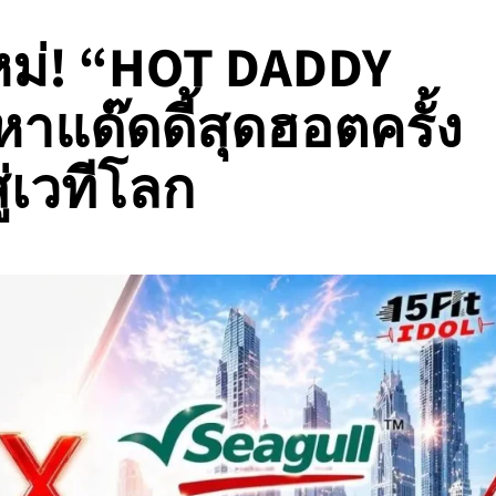
หม่! “HOT DADDY
าแด๊ดดี้สุดฮอตครั้ง
่เวทีโลก