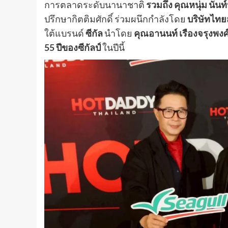
การตลาดระดับนานาชาติ
รวมถึง คุณหนุ่ม นันท์
ปรึกษากิตติมศักดิ์ ร่วมผนึกกำลังโดย
บริษัทไท
ใต้แบรนด์
ซีกัล
นำโดย
คุณอานนท์ เรืองจรุงพงศ
55 ปีของซีกัลป์
ในปีนี้