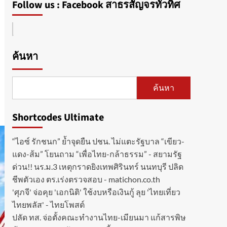
Follow us : Facebook สาธรสัญจรทั่วทิศ
ค้นหา
ค้นหา
Shortcodes Ultimate
“ไอซ์ รักชนก” ย้ำจุดยืน ปชน. ไม่แตะรัฐบาล “เขียว-
แดง-ส้ม” โยนถาม “เพื่อไทย-กล้าธรรม” - สยามรัฐ
ด่วน!! นร.ม.3 เหตุกราดยิงเทพศิรินทร์ นนทบุรี ปลิด
ชีพตัวเอง ตร.เร่งตรวจสอบ - matichon.co.th
'ศุภจี' จ่อคุย 'เอกนิติ' ใช้งบหรือเงินกู้ ลุย 'ไทยเที่ยว
ไทยพลัส' - ไทยโพสต์
ปลัด ทส. จ่อตั้งคณะทำงานไทย-เมียนมา แก้สารพิษ