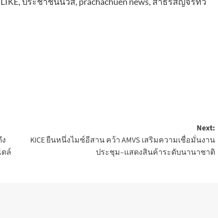
 LIKE, ประชาชื่นนิวส์, prachachuen news, สาธรสัญจรทั่ว
Next:
ึง
KICE ยืนหนึ่งไมซ์อีสาน คว้า AMVS เสริมความเชื่อมั่นงาน
ไตล์
ประชุม–แสดงสินค้าระดับนานาชาติ