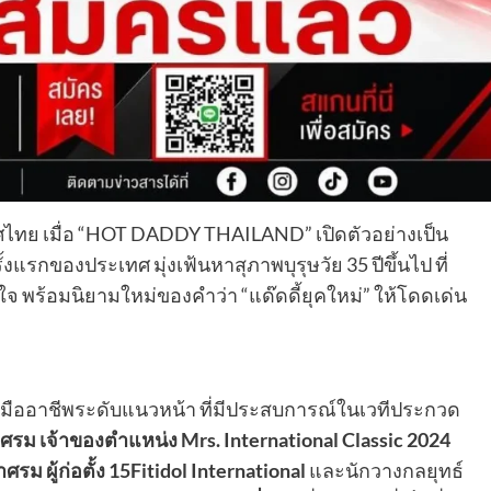
ทย เมื่อ “HOT DADDY THAILAND” เปิดตัวอย่างเป็น
รกของประเทศ มุ่งเฟ้นหาสุภาพบุรุษวัย 35 ปีขึ้นไป ที่
 พร้อมนิยามใหม่ของคำว่า “แด๊ดดี้ยุคใหม่” ให้โดดเด่น
นมืออาชีพระดับแนวหน้า ที่มีประสบการณ์ในเวทีประกวด
าศรม เจ้าของตำแหน่ง
Mrs. International Classic
2024
ม ผู้ก่อตั้ง 15Fitidol International
และนักวางกลยุทธ์