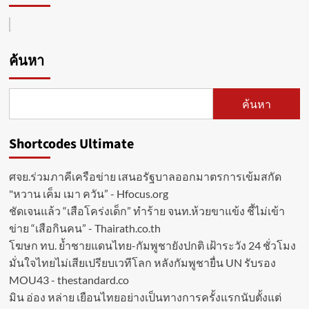
ค้นหา
ค้นหา
Shortcodes Ultimate
ศจย.ร่วมภาคีเครือข่าย เสนอรัฐบาลออกมาตรการเข้มสกัด
"หวาน เค็ม เมา ควัน” - Hfocus.org
ชัดเจนแล้ว “เสือโคร่งเด็ก” ทำร้าย จนท.ห้วยขาแข้ง ชี้ไม่เข้า
ข่าย “เสือกินคน” - Thairath.co.th
โฆษก ทบ. ย้ำชายแดนไทย-กัมพูชายังปกติ เฝ้าระวัง 24 ชั่วโมง
มั่นใจไทยไม่เสียเปรียบเวทีโลก หลังกัมพูชายื่น UN รับรอง
MOU43 - thestandard.co
มิน อ่อง หล่าย เยือนไทยอย่างเป็นทางการครั้งแรกนับตั้งแต่