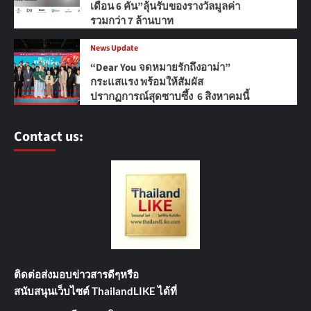
เดือน 6 คัน”ลุ้นรับของรางวัลมูลค่า
รวมกว่า 7 ล้านบาท
News Update
“Dear You จดหมายรักถึงอาม่า”
กระแสแรง พร้อมให้สัมผัส
ปรากฏการณ์สุดซาบซึ้ง 6 สิงหาคมนี้
Contact us:
ติดต่อส่งมอบข่าวสารดีๆ
หรือ
สนับสนุนเว็บไซต์ ThailandLIKE ได้ที่