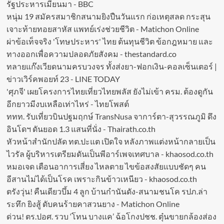
รัฐประหารเมียนมา - BBC
หนุ่ม 19 สมัครสมาชิกสนามยิงปืนวันแรก ก่อเหตุสลด กระสุน
เจาะท้ายทอยสาหัส แพทย์เร่งช่วยชีวิต - Matichon Online
ผ่าข้อเท็จจริง 'โทษประหาร' ไทย ต้นทุนชีวิต ข้อกฎหมาย และ
ทางออกเพื่อความปลอดภัยสังคม - thestandard.co
ทลายแก๊งเวียดนามครบวงจร ทั้งส่งยา-ฟอกเงิน-คอลเซ็นเตอร์ |
ข่าวเวิร์คพอยท์ 23 - LINE TODAY
'ศุภจี' เผยโครงการไทยเที่ยวไทยพลัส ยังไม่เข้า ครม. ต้องดูกัน
อีกยาวมีงบเหลือเท่าไหร่ - ไทยโพสต์
ททท. รับเที่ยวบินปฐมฤกษ์ TransNusa จาการ์ตา-สุวรรณภูมิ ดึง
อินโดฯ ดันยอด 1.3 แสนที่นั่ง - Thairath.co.th
หัวหน้าสำนักปลัด ทต.ปะแต เปิดใจ หลังภาพแต่งหน้ากลายเป็น
ไวรัล ผู้บริหารเตรียมดันเป็นพีอาร์เพจเทศบาล - khaosod.co.th
หมอเจด เตือนอาการเสี่ยง ไหลตาย ไขข้อสงสัยแบบชัดๆ คน
อีสานไม่ได้เป็นโรค เพราะกินข้าวเหนียว - khaosod.co.th
ตรังวุ่น! คืนเดียวบึ้ม 4 ลูก บ้านกำนันดัง-สนามชนโค รปภ.ล่า
ระทึก ยิงสู้ ดับคนร้ายคาสวนยาง - Matichon Online
ด่วน! ตร.ปอศ. รวบ ‘โทน บางแค’ ฉ้อโกงปชช. ตุ๋นขายกล้องส่อง