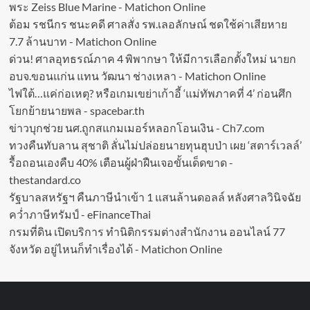
พระ Zeiss Blue Marine - Matichon Online
ต้อม รชนีกร ชนะคดี ศาลสั่ง รพ.เลอลักษณ์ ชดใช้ค่าเสียหาย
7.7 ล้านบาท - Matichon Online
ด่วน! ศาลอุทธรณ์ภาค 4 พิพากษา ให้มีการเลือกตั้งใหม่ นายก
อบจ.ขอนแก่น แทน วัฒนา ช่างเหลา - Matichon Online
ไฟใต้…แค่ก่อเหตุ? หรือเกมเขย่าเก้าอี้ ‘แม่ทัพภาคที่ 4’ ก่อนศึก
โยกย้ายนายพล - spacebar.th
ข่าวบุกช่วย นศ.ถูกสแกมเมอร์หลอกโอนเงิน - Ch7.com
ทวงคืนทับลาน สุชาติ ลั่นไม่ปล่อยนายทุนฮุบป่า เผย ‘สตาร์เวลล์’
รื้อถอนเองคืบ 40% เตือนผู้ฝ่าฝืนเจอขั้นเด็ดขาด -
thestandard.co
รัฐบาลสหรัฐฯ คืนภาษีนำเข้า 1 แสนล้านดอลล์ หลังศาลวินิจฉัย
คว่ำภาษีทรัมป์ - eFinanceThai
กรมที่ดิน เปิดบริการ ทำนิติกรรมต่างสำนักงาน ออนไลน์ 77
จังหวัด อยู่ไหนก็ทำเรื่องได้ - Matichon Online