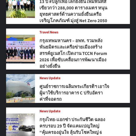
13 ปี #ปลูกเพื่อโลกยั่งยืน เพิ่มพื้นที่สี
เขียวกว่า 288,000 ตารางเมตร หนุน
ยุทธศาสตร์ด้านความยั่งยืนเครือ
เจริญโภคภัณฑ์ มุ่งสู่ Net Zero 2050
Travel News
กรุงเทพมหานคร – อพท. รวมพลัง
พันธมิตรและเครือข่ายเมืองสร้าง
สรรค์ยูเนสโก เปิดงาน TCCN Forum
2026 เพื่อขับเคลื่อนการพัฒนาเมือง
อย่างยั่งยืน
News Update
ศูนย์ราชการเฉลิมพระเกียรติฯ เอาใจ
ผู้มาใช้บริการอาคาร C ปรับอัตรา
ค่าที่จอดรถ
News Update
กรุงไทย-แอกซ่า ประกันชีวิต ฉลอง
ครบรอบ 29 ปี จัดแคมเปญใหญ่
“คุ้มครองอุ่นใจ ลุ้นรับโชคใหญ่ 6