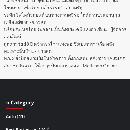
“ไอซ์ รักชนก” ย้ำจุดยืน ปชน. ไม่แตะรัฐบาล “เขียว-แดง-ส้ม”
โยนถาม “เพื่อไทย-กล้าธรรม” - สยามรัฐ
ระทึก ไฟไหม้รถยนต์ บนทางด่วนศรีรัช ใกล้ด่านประชานุกูล
เหลือแต่ซาก - ข่าวสด
หรือประเทศไทย จะกลายเป็นถังขยะเคมีแห่งอาเซียน - ผู้จัดการ
ออนไลน์
ลูกสาววัย 18 ปี คว้ากรรไกรแทงพ่อ ซึ่งเป็นทหารเรือ หลัง
ทะเลาะลั่นบ้าน - ข่าวสด
ทภ. 2 สั่งปิดสนามยิงปืนชั่วคราว-ตั้งกก.สอบ หลังชาย 19 สมัคร
สมาชิกวันแรก-ใช้อาวุธปืนก่อเหตุสลด - Matichon Online
→ Category
(41)
Auto
(247)
Best Restaurant