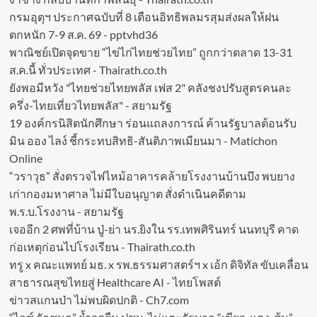
กรมอุตุฯ ประกาศฉบับที่ 8 เตือนอิทธิพลมรสุมส่งผลให้ฝน
ตกหนัก 7-9 ส.ค. 69 - pptvhd36
พาณิชย์เปิดจุดขาย “ไข่ไก่ไทยช่วยไทย” ถูกกว่าตลาด 13-31
ส.ค.นี้ ทั่วประเทศ - Thairath.co.th
ยังพอมีหวัง "ไทยช่วยไทยพลัส เฟส 2" คลังชงปรับสูตรคนละ
ครึ่ง-ไทยเที่ยวไทยพลัส" - สยามรัฐ
19 องค์กรนิสิตนักศึกษา ร่อนแถลงการณ์ ค้านรัฐบาลต้อนรับ
มิน ออง ไลง์ ชี้กระทบสิทธิ-สันติภาพเมียนมา - Matichon
Online
“วราวุธ” สั่งตรวจไฟไหม้อาคารคล้ายโรงงานบ้านบึง พบยาง
เก่ากองมหาศาล ไม่มีใบอนุญาต สั่งดำเนินคดีตาม
พ.ร.บ.โรงงาน - สยามรัฐ
เจออีก 2 ศพที่บ้าน ปู่-ย่า นร.ยิงใน รร.เทพศิรินทร์ นนทบุรี คาด
ก่อเหตุก่อนไปโรงเรียน - Thairath.co.th
ทรู x คณะแพทย์ มธ. x รพ.ธรรมศาสตร์ฯ x เอ้ก ดิจิทัล ขับเคลื่อน
สาธารณสุขไทยสู่ Healthcare AI - ไทยโพสต์
ข่าวสแกนป่า ไม่พบผิดปกติ - Ch7.com