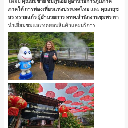
โดยมี
คุณสมชาย ชมภูน้อย ผู้อำนวยการภูมิภาค
ภาคใต้ การท่องเที่ยวแห่งประเทศไทย
และ
คุณกฤช
สร ทรายแก้ว ผู้อำนวยการ ททท.สำนักงานชุมพร
พา
นำเยี่ยมชมและทดสอบสินค้าและบริการ