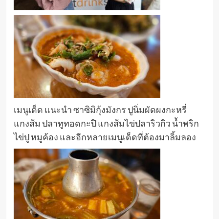
เมนูเด็ด แนะนำ ซาซิมิกุ้งมังกร ปูนิ่มผัดผงกะหรี่
แกงส้ม ปลาทูทอดกะปิ แกงส้มไข่ปลาริวกิว น้ำพริก
ไข่ปู หมูค้อง และอีกหลายเมนูเด็ดที่ต้องมาลิ้มลอง