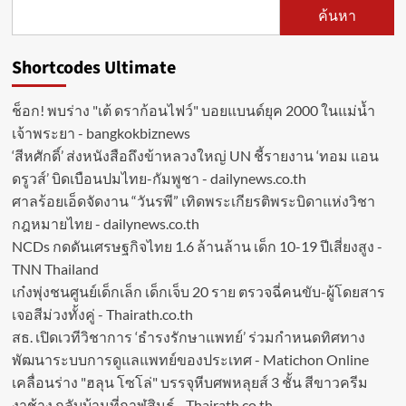
ค้นหา
Shortcodes Ultimate
ช็อก! พบร่าง "เต้ ดราก้อนไฟว์" บอยแบนด์ยุค 2000 ในแม่น้ำ
เจ้าพระยา - bangkokbiznews
‘สีหศักดิ์’ ส่งหนังสือถึงข้าหลวงใหญ่ UN ชี้รายงาน ‘ทอม แอน
ดรูวส์’ บิดเบือนปมไทย-กัมพูชา - dailynews.co.th
ศาลร้อยเอ็ดจัดงาน “วันรพี” เทิดพระเกียรติพระบิดาแห่งวิชา
กฎหมายไทย - dailynews.co.th
NCDs กดดันเศรษฐกิจไทย 1.6 ล้านล้าน เด็ก 10-19 ปีเสี่ยงสูง -
TNN Thailand
เก๋งพุ่งชนศูนย์เด็กเล็ก เด็กเจ็บ 20 ราย ตรวจฉี่คนขับ-ผู้โดยสาร
เจอสีม่วงทั้งคู่ - Thairath.co.th
สธ. เปิดเวทีวิชาการ ‘ธำรงรักษาแพทย์’ ร่วมกำหนดทิศทาง
พัฒนาระบบการดูแลแพทย์ของประเทศ - Matichon Online
เคลื่อนร่าง "ฮลุน โซโล่" บรรจุหีบศพหลุยส์ 3 ชั้น สีขาวครีม
งาช้าง กลับบ้านที่กาฬสินธุ์ - Thairath.co.th