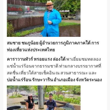
สมชาย ชมภูน้อย ผู้อำนวยการภูมิภาคภาคใต้ การ
ท่องเที่ยวแห่งประเทศไทย
คาราวานทัวร์ หรอยแรง ล่องใต้
พาเยี่ยมชมทดลอง
แช่น้ำแร่ร้อนจากธรรมชาติ ท่ามกลางบรรยากาศที่
สดชื่น เที่ยวใต้สายเช็คอิน ณ สวนสาธารณะ และ
บ่อน้ำแร่ร้อน รักษะวาริน อำเภอเมือง จังหวัดระนอง