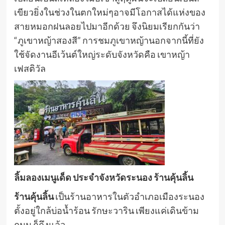
เขียวยิ่งในช่วงในตกใหม่ๆอาจมีโอกาสได้แห่งของ
สายหมอกฝนลอยไปมาอีกด้วย จึงนิยมเรียกกันว่า
“ภูเขาหญ้าสองสี” การชมภูเขาหญ้านอกจากนี้ที่ยัง
ใช้จัดงานอีเว้นต์ใหญ่ระดับจังหวัดคือ เขาหญ้า
เฟสติวัล
ลิ้มลองเมนูเด็ด ประจำจังหวัดระนอง ร้านคุ้นลิ้น
ร้านคุ้นลิ้น
เป็นร้านอาหารในตัวอำเภอเมืองระนอง
ตั้งอยู่ใกล้บ่อน้ำร้อน รักษะวาริน เพียงแค่เดินข้าม
ถนน ก็ถึงแล้ว