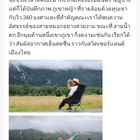
แต่ก็ได้บันทึกภาพ ภูเขาหญ้า ที่รายล้อมด้วยหุบเขา
กับวิว 360 องศาและที่สำคัญคณะเราได้พบความ
อัศจรรย์ของสายหมอกอย่างสวยงาม ขณะที่ สายน้ำ
ตก อีกมุมด้านหนึ่งเขาภูเขา ก็งดงามเช่นกัน เรียกได้
ว่า สัมผัสอากาศเย็นสดชื่น ราวกับสวิตเซอร์แลนด์
เมืองไทย