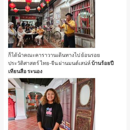
ก็ได้นำคณะคาราวานเดินทางไป ย้อนรอย
ประวัติศาสตร์ ไทย-จีน ผ่านมนต์เสน่ห์
บ้านร้อยปี
เทียนสือ ระนอง