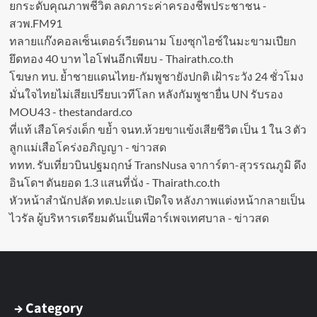
ยกระดับคุณภาพชีวิต ลดภาระค่าครองชีพประชาชน -
สวพ.FM91
ทลายแก๊งคอลเซ็นเตอร์เวียดนาม โยงซุกไอซ์ในมะขามเปียก
ยึดทอง 40 บาท ไอโฟนอีกเพียบ - Thairath.co.th
โฆษก ทบ. ย้ำชายแดนไทย-กัมพูชายังปกติ เฝ้าระวัง 24 ชั่วโมง
มั่นใจไทยไม่เสียเปรียบเวทีโลก หลังกัมพูชายื่น UN รับรอง
MOU43 - thestandard.co
ที่แท้ เสือโคร่งเด็ก ขย้ำ จนท.ห้วยขาแข้งเสียชีวิต เป็น 1 ใน 3 ตัว
ลูกแม่เสือโคร่งอภิญญา - ข่าวสด
ททท. รับเที่ยวบินปฐมฤกษ์ TransNusa จาการ์ตา-สุวรรณภูมิ ดึง
อินโดฯ ดันยอด 1.3 แสนที่นั่ง - Thairath.co.th
หัวหน้าสำนักปลัด ทต.ปะแต เปิดใจ หลังภาพแต่งหน้ากลายเป็น
ไวรัล ผู้บริหารเตรียมดันเป็นพีอาร์เพจเทศบาล - ข่าวสด
→ Category