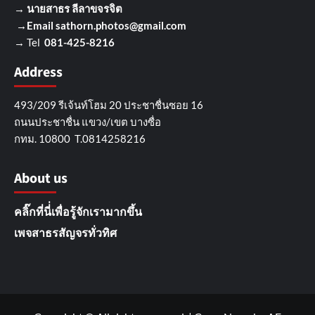
→
นายสาธร ลีลาขจรจิต
→Email
sathorn.photos@gmail.com
→ Tel
081-425-8216
Address
493/209 รีเจ้นท์โฮม 20 ประชาชื่นซอย 16
ถนนประชาชื่น แขวง/เขต บางซื่อ
กทม. 10800 T.0814258216
About us
คลิ๊กที่นี่่เพื่อรู้จักเรามากขึ้น
เพจสาธรสัญจรทั่วทิศ