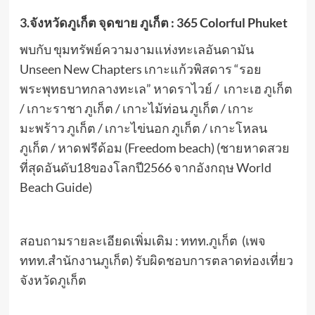
3.จังหวัดภูเก็ต
จุดขาย ภูเก็ต : 365 Colorful Phuket
พบกับ ขุมทรัพย์ความงามแห่งทะเลอันดามัน
Unseen New Chapters เกาะแก้วพิสดาร “รอย
พระพุทธบาทกลางทะเล” หาดราไวย์ / เกาะเฮ ภูเก็ต
/ เกาะราชา ภูเก็ต / เกาะไม้ท่อน ภูเก็ต / เกาะ
มะพร้าว ภูเก็ต / เกาะไข่นอก ภูเก็ต / เกาะโหลน
ภูเก็ต / หาดฟรีด้อม (Freedom beach) (ชายหาดสวย
ที่สุดอันดับ18ของโลกปี2566 จากอังกฤษ World
Beach Guide)
สอบถามรายละเอียดเพิ่มเติม : ททท.ภูเก็ต (เพจ
ททท.สำนักงานภูเก็ต) รับผิดชอบการตลาดท่องเที่ยว
จังหวัดภูเก็ต