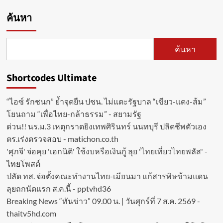
ค้นหา
ค้นหา
Shortcodes Ultimate
“ไอซ์ รักชนก” ย้ำจุดยืน ปชน. ไม่แตะรัฐบาล “เขียว-แดง-ส้ม”
โยนถาม “เพื่อไทย-กล้าธรรม” - สยามรัฐ
ด่วน!! นร.ม.3 เหตุกราดยิงเทพศิรินทร์ นนทบุรี ปลิดชีพตัวเอง
ตร.เร่งตรวจสอบ - matichon.co.th
'ศุภจี' จ่อคุย 'เอกนิติ' ใช้งบหรือเงินกู้ ลุย 'ไทยเที่ยวไทยพลัส' -
ไทยโพสต์
ปลัด ทส. จ่อตั้งคณะทำงานไทย-เมียนมา แก้สารพิษข้ามแดน
ลุยถกนัดแรก ส.ค.นี้ - pptvhd36
Breaking News “ทันข่าว” 09.00 น. | วันศุกร์ที่ 7 ส.ค. 2569 -
thaitv5hd.com