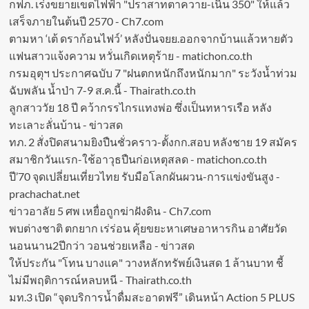
กฟภ. เร่งขยายเขตไฟฟ้า "ปราสาทตาควาย-เนิน 350" ให้แล้ว
เสร็จภายในต้นปี 2570 - Ch7.com
ตามหา ‘เต้ ดราก้อนไฟว์’ หลังปั่นจยย.ออกจากบ้านแล้วหายตัว
แฟนสาวแจ้งความ หวั่นเกิดเหตุร้าย - matichon.co.th
กรมอุตุฯ ประกาศฉบับ 7 "ฝนตกหนักถึงหนักมาก" ระวังน้ำท่วม
ฉับพลัน น้ำป่า 7-9 ส.ค.นี้ - Thairath.co.th
ลูกสาววัย 18 ปี คว้ากรรไกรแทงพ่อ ซึ่งเป็นทหารเรือ หลัง
ทะเลาะลั่นบ้าน - ข่าวสด
ทภ. 2 สั่งปิดสนามยิงปืนชั่วคราว-ตั้งกก.สอบ หลังชาย 19 สมัคร
สมาชิกวันแรก-ใช้อาวุธปืนก่อเหตุสลด - matichon.co.th
ปี’70 จุดเปลี่ยนเที่ยวไทย รับมือโลกผันผวน-การแข่งขันสูง -
prachachat.net
ข่าวอาลัย 5 ศพ เหยื่อถูกฆ่าฝังดิน - Ch7.com
พบต่างชาติ ตกยาก เร่ร่อน คุ้ยขยะหาเศษอาหารกิน อาศัยวัด
นอนนาน2ปีกว่า วอนช่วยเหลือ - ข่าวสด
ให้ประกัน "โทน บางแค" วางหลักทรัพย์เงินสด 1 ล้านบาท ชี้
ไม่มีพฤติการณ์หลบหนี - Thairath.co.th
มท.3 เปิด “จุดบริการน้ำดื่มสะอาดฟรี” เดินหน้า Action 5 PLUS