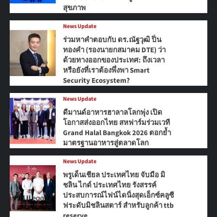
สุขภาพ
News Update
ร่วมหาคำตอบกับ ดร.ณัฐวุฒิ ปิ่น
ทองคำ (รองนายกสมาคม DTE) ว่า
ด้วยทางออกของประเทศ: ถึงเวลา
หรือยังที่เราต้องพึ่งพา Smart
Security Ecosystem?
News Update
ดีมานด์อาหารฮาลาลโลกพุ่ง เปิด
โอกาสส่งออกไทย สหฟาร์มร่วมเวที
Grand Halal Bangkok 2026 ตอกย้ำ
มาตรฐานอาหารสู่ตลาดโลก
News Update
พรูเด็นเชียล ประเทศไทย จับมือ มิ
ชลิน ไกด์ ประเทศไทย รังสรรค์
ประสบการณ์ไฟน์ไดนิ่งสุดเอ็กซ์คลูซี
ฟระดับมิชลินสตาร์ สำหรับลูกค้า ttb
reserve