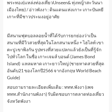
พระทอง(แหล่งท่องเที่ยวUnseen& ทุ่งหญ้าสะวันนา
เมืองไทย) / อ่าวพังงา : ดินแดนแห่งเกาะ เกาะปันหยี
เกาะที่มีชาวประมงอยู่อาศัย
มีสนามฟุตบอลลอยน้ำที่ได้รับการยกย่องว่าเป็น
สนามที่มีวิวสวยที่สุดในโลกสนามหนึ่ง + ไฮไลท์ เขา
ตะปู เขาพิงกัน รูปทรงที่สวยแปลกแล้วยังเป็นที่รู้จัก
ไปทั่วโลก ในชื่อ เกาะเจมส์ บอนด์ (James Bond
Island) แหลมหาด เกาะยาวใหญ่ (ชายหาดสวยที่สุด
อันดับ21 ของโลกปี2566 จากอังกฤษ World Beach
Guide)
สอบถามรายละเอียดเพิ่มเติม : ททท.พังงา (เพจ
ททท.สำนักงานพังงา) รับผิดชอบการตลาดท่องเที่ยว
จังหวัดพังงา