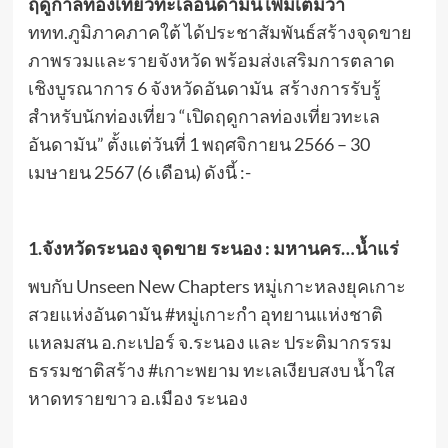
ฤดูกาลท่องเที่ยวทะเลอันดามัน เพิ่มเติมว่า
ททท.ภูมิภาคภาคใต้ ได้ประชาสัมพันธ์สร้างจุดขาย
ภาพรวมและรายจังหวัด พร้อมส่งเสริมการตลาด
เชิงบูรณาการ 6 จังหวัดอันดามัน สร้างการรับรู้
สำหรับนักท่องเที่ยว “เปิดฤดูกาลท่องเที่ยวทะเล
อันดามัน” ตั้งแต่วันที่ 1 พฤศจิกายน 2566 – 30
เมษายน 2567 (6 เดือน) ดังนี้ :-
1.จังหวัดระนอง
จุดขาย ระนอง : มหานคร…น้ำแร่
พบกับ Unseen New Chapters หมู่เกาะหลงยุคเกาะ
สวยแห่งอันดามัน #หมู่เกาะกำ อุทยานแห่งชาติ
แหลมสน อ.กะเปอร์ จ.ระนอง และ ประติมากรรม
ธรรมชาติสร้าง #เกาะพยาม ทะเลเงียบสงบ น้ำใส
หาดทรายขาว อ.เมือง ระนอง