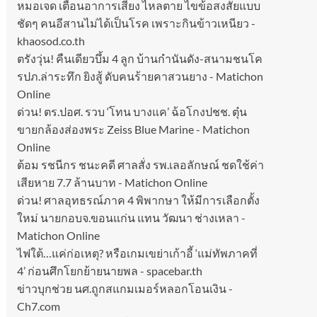
หมอเจด เตือนอาการเสี่ยง ไหลตาย ไขข้อสงสัยแบบ
ชัดๆ คนอีสานไม่ได้เป็นโรค เพราะกินข้าวเหนียว -
khaosod.co.th
ตรังวุ่น! คืนเดียวบึ้ม 4 ลูก บ้านกำนันดัง-สนามชนโค
รปภ.ล่าระทึก ยิงสู้ ดับคนร้ายคาสวนยาง - Matichon
Online
ด่วน! ตร.ปอศ. รวบ ‘โทน บางแค’ ฉ้อโกงปชช. ตุ๋น
ขายกล้องส่องพระ Zeiss Blue Marine - Matichon
Online
ต้อม รชนีกร ชนะคดี ศาลสั่ง รพ.เลอลักษณ์ ชดใช้ค่า
เสียหาย 7.7 ล้านบาท - Matichon Online
ด่วน! ศาลอุทธรณ์ภาค 4 พิพากษา ให้มีการเลือกตั้ง
ใหม่ นายกอบจ.ขอนแก่น แทน วัฒนา ช่างเหลา -
Matichon Online
ไฟใต้…แค่ก่อเหตุ? หรือเกมเขย่าเก้าอี้ ‘แม่ทัพภาคที่
4’ ก่อนศึกโยกย้ายนายพล - spacebar.th
ข่าวบุกช่วย นศ.ถูกสแกมเมอร์หลอกโอนเงิน -
Ch7.com