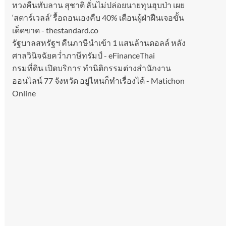
ทวงคืนทับลาน สุชาติ ลั่นไม่ปล่อยนายทุนฮุบป่า เผย
‘สตาร์เวลล์’ รื้อถอนเองคืบ 40% เตือนผู้ฝ่าฝืนเจอขั้น
เด็ดขาด - thestandard.co
รัฐบาลสหรัฐฯ คืนภาษีนำเข้า 1 แสนล้านดอลล์ หลัง
ศาลวินิจฉัยคว่ำภาษีทรัมป์ - eFinanceThai
กรมที่ดิน เปิดบริการ ทำนิติกรรมต่างสำนักงาน
ออนไลน์ 77 จังหวัด อยู่ไหนก็ทำเรื่องได้ - Matichon
Online