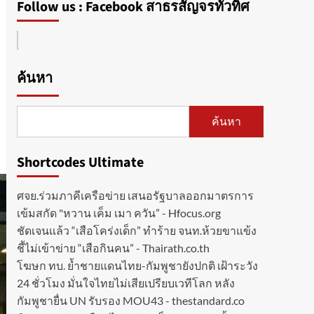
Follow us : Facebook สาธรสัญจรทั่วทิศ
ค้นหา
ค้นหา
Shortcodes Ultimate
ศจย.ร่วมภาคีเครือข่าย เสนอรัฐบาลออกมาตรการ
เข้มสกัด "หวาน เค็ม เมา ควัน” - Hfocus.org
ชัดเจนแล้ว “เสือโคร่งเด็ก” ทำร้าย จนท.ห้วยขาแข้ง
ชี้ไม่เข้าข่าย “เสือกินคน” - Thairath.co.th
โฆษก ทบ. ย้ำชายแดนไทย-กัมพูชายังปกติ เฝ้าระวัง
24 ชั่วโมง มั่นใจไทยไม่เสียเปรียบเวทีโลก หลัง
กัมพูชายื่น UN รับรอง MOU43 - thestandard.co