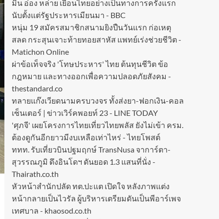
มิน อ่อง หล่าย เยือนไทยอย่างเป็นทางการครั้งแรก
นับตั้งแต่รัฐประหารเมียนมา - BBC
หนุ่ม 19 สมัครสมาชิกสนามยิงปืนวันแรก ก่อเหตุ
สลด กระสุนเจาะท้ายทอยสาหัส แพทย์เร่งช่วยชีวิต -
Matichon Online
ผ่าข้อเท็จจริง 'โทษประหาร' ไทย ต้นทุนชีวิต ข้อ
กฎหมาย และทางออกเพื่อความปลอดภัยสังคม -
thestandard.co
ทลายแก๊งเวียดนามครบวงจร ทั้งส่งยา-ฟอกเงิน-คอล
เซ็นเตอร์ | ข่าวเวิร์คพอยท์ 23 - LINE TODAY
'ศุภจี' เผยโครงการไทยเที่ยวไทยพลัส ยังไม่เข้า ครม.
ต้องดูกันอีกยาวมีงบเหลือเท่าไหร่ - ไทยโพสต์
ททท. รับเที่ยวบินปฐมฤกษ์ TransNusa จาการ์ตา-
สุวรรณภูมิ ดึงอินโดฯ ดันยอด 1.3 แสนที่นั่ง -
Thairath.co.th
หัวหน้าสำนักปลัด ทต.ปะแต เปิดใจ หลังภาพแต่ง
หน้ากลายเป็นไวรัล ผู้บริหารเตรียมดันเป็นพีอาร์เพจ
เทศบาล - khaosod.co.th